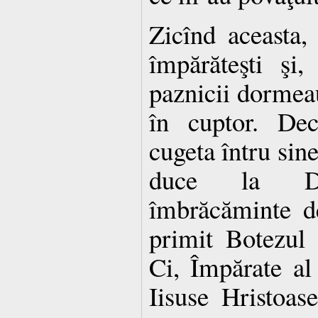
Zicînd aceasta,
împărăteşti şi
paznicii dormeau
în cuptor. Dec
cugeta întru sin
duce la Du
îmbrăcăminte d
primit Botezul 
Ci, Împărate al
Iisuse Hristoas