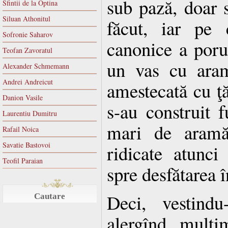
sub pază, doar 
Sfintii de la Optina
Siluan Athonitul
făcut, iar pe 
Sofronie Saharov
canonice a porun
Teofan Zavoratul
un vas cu aram
Alexander Schmemann
Andrei Andreicut
amestecată cu ţă
Danion Vasile
s-au construit f
Laurentiu Dumitru
mari de aramă 
Rafail Noica
Savatie Bastovoi
ridicate atunc
Teofil Paraian
spre desfătarea î
Deci, vestindu
Cautare
alergînd mulţi