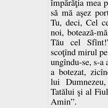
împărăţia mea p
să mă aşez port
Tu, deci, Cel c
noi, botează-m
Tău cel Sfînt!
scoţînd mirul pe 
ungîndu-se, s-a a
a botezat, zicî
lui Dumnezeu,
Tatălui şi al Fiu
Amin”.