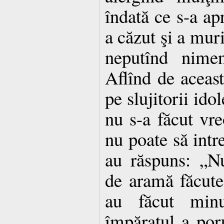
îndată ce s-a ap
a căzut şi a muri
neputînd nimen
Aflînd de aceas
pe slujitorii idol
nu s-a făcut vre
nu poate să intre
au răspuns: „Nu
de aramă făcute
au făcut minu
împăratul a por