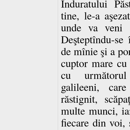
Înduratului Păs
tine, le-a aşeza
unde va veni ş
Deşteptîndu-se 
de mînie şi a po
cuptor mare cu 
cu următorul
galileeni, car
răstignit, scă
multe munci, iar
fiecare din voi,