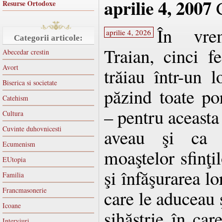
aprilie 4, 2007
C
Resurse Ortodoxe
În vre
aprilie 4, 2026
Categorii articole:
Traian, cinci f
Abecedar crestin
Avort
trăiau într-un l
Biserica si societate
păzind toate p
Catehism
– pentru aceasta
Cultura
Cuvinte duhovnicesti
aveau şi ca în
Ecumenism
moaştelor sfinţi
EUtopia
şi înfăşurarea lo
Familia
Francmasonerie
care le aduceau ş
Icoane
sihăstrie în car
Interviuri