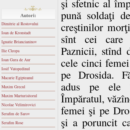
şi sfetnic al împ
pună soldaţi de
Autori:
creştinilor morţ
Dimitrie al Rostovului
Ioan de Kronstadt
sînt cei care 
Ignatie Briancianinov
Paznicii, stînd
Ilie Cleopa
cele cinci femei
Ioan Gura de Aur
Iosif Vatopedinul
pe Drosida. Fă
Macarie Egipteanul
adus pe ele în
Maxim Grecul
Împăratul, văzînd
Maxim Marturisitorul
Nicolae Velimirovici
femei şi pe Dros
Serafim de Sarov
şi a poruncit ca
Serafim Rose