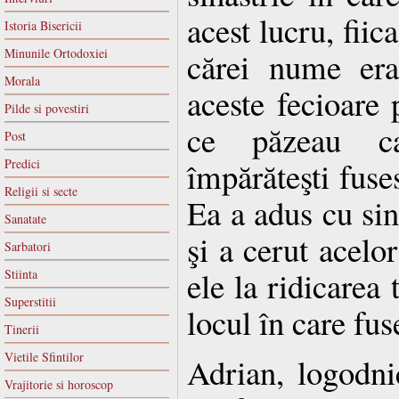
acest lucru, fiic
Istoria Bisericii
Minunile Ortodoxiei
cărei nume era
Morala
aceste fecioare 
Pilde si povestiri
ce păzeau c
Post
împărăteşti fuse
Predici
Religii si secte
Ea a adus cu sin
Sanatate
şi a cerut acelor
Sarbatori
ele la ridicarea 
Stiinta
Superstitii
locul în care fus
Tinerii
Vietile Sfintilor
Adrian, logodni
Vrajitorie si horoscop