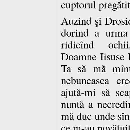
cuptorul pregătit
Auzind şi Drosi
dorind a urma 
ridicînd ochi
Doamne Iisuse H
Ta să mă mînt
nebuneasca cre
ajută-mi să sc
nuntă a necredi
mă duc unde sînt 
ce m-au povăţuit