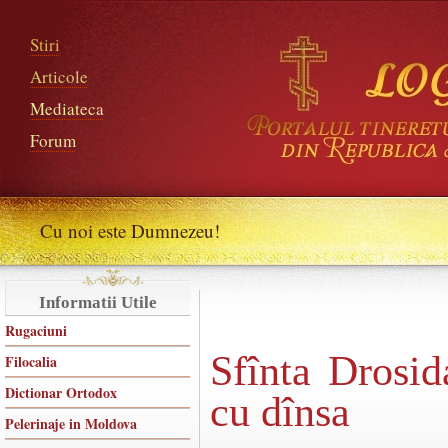
Stiri
Articole
Mediateca
Forum
Cu noi este Dumnezeu!
Informatii Utile
Rugaciuni
Sfînta Drosid
Filocalia
Dictionar Ortodox
cu dînsa
Pelerinaje in Moldova