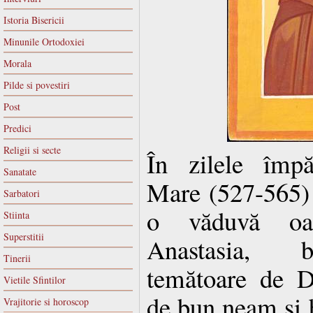
Istoria Bisericii
Minunile Ortodoxiei
Morala
Pilde si povestiri
Post
Predici
Religii si secte
În zilele împă
Sanatate
Mare (527-565) 
Sarbatori
o văduvă oa
Stiinta
Superstitii
Anastasia, b
Tinerii
temătoare de D
Vietile Sfintilor
de bun neam şi b
Vrajitorie si horoscop