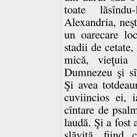
toate lăsîndu
Alexandria, neşt
un oarecare lo
stadii de cetate,
mică, vieţuia î
Dumnezeu şi sîr
Şi avea totdeau
cuviincios ei, 
cîntare de psal
laudă. Şi a fost
slăvită, fiind 