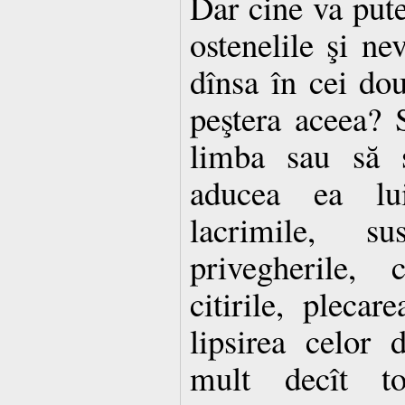
Dar cine va put
ostenelile şi ne
dînsa în cei dou
peştera aceea? 
limba sau să s
aducea ea lu
lacrimile, sus
privegherile, c
citirile, plecar
lipsirea celor 
mult decît toa