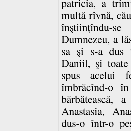
patricia, a trim
multă rîvnă, cău
înştiinţîndu
Dumnezeu, a lăs
sa şi s-a dus î
Daniil, şi toate
spus acelui fe
îmbrăcînd-o în
bărbătească, a
Anastasia, Ana
dus-o într-o pe