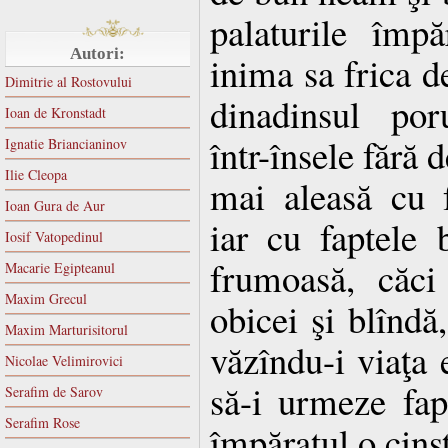
palaturile împă
Autori:
inima sa frica 
Dimitrie al Rostovului
dinadinsul por
Ioan de Kronstadt
într-însele fără 
Ignatie Briancianinov
Ilie Cleopa
mai aleasă cu 
Ioan Gura de Aur
iar cu faptele 
Iosif Vatopedinul
frumoasă, căci
Macarie Egipteanul
Maxim Grecul
obicei şi blîndă,
Maxim Marturisitorul
văzîndu-i viaţa e
Nicolae Velimirovici
să-i urmeze fap
Serafim de Sarov
Serafim Rose
împăratul o cinst