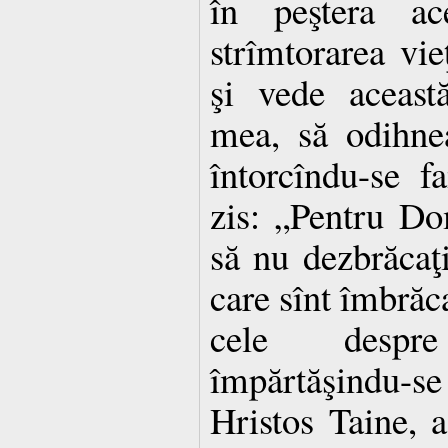
în peştera ac
strîmtorarea vi
şi vede aceast
mea, să odihne
întorcîndu-se f
zis: „Pentru Do
să nu dezbrăcaţ
care sînt îmbrăca
cele despr
împărtăşindu-s
Hristos Taine, 