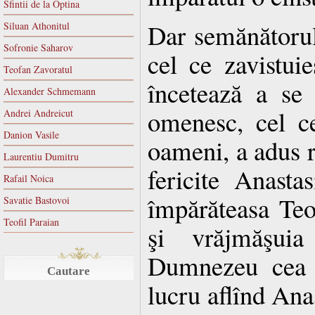
Sfintii de la Optina
Dar semănătorul
Siluan Athonitul
Sofronie Saharov
cel ce zavistui
Teofan Zavoratul
încetează a se
Alexander Schmemann
omenesc, cel ce
Andrei Andreicut
Danion Vasile
oameni, a adus r
Laurentiu Dumitru
fericite Anasta
Rafail Noica
împărăteasa Teo
Savatie Bastovoi
Teofil Paraian
şi vrăjmăşuia
Dumnezeu cea n
Cautare
lucru aflînd Anas