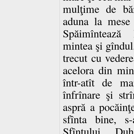
mulţime de băr
aduna la mese ş
Spăimîntează 
mintea şi gîndul
trecut cu vedere
acelora din min
într-atît de ma
înfrînare şi st
aspră a pocăinţe
sfînta bine, s
Sfîntului Du