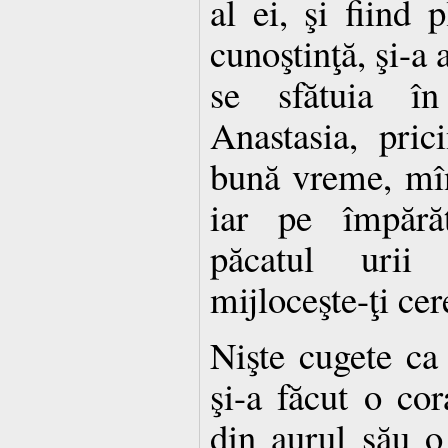
al ei, şi fiind
cunoştinţă, şi-a 
se sfătuia în
Anastasia, pric
bună vreme, mînt
iar pe împărăt
păcatul urii
mijloceşte-ţi ce
Nişte cugete ca 
şi-a făcut o cor
din aurul său o 