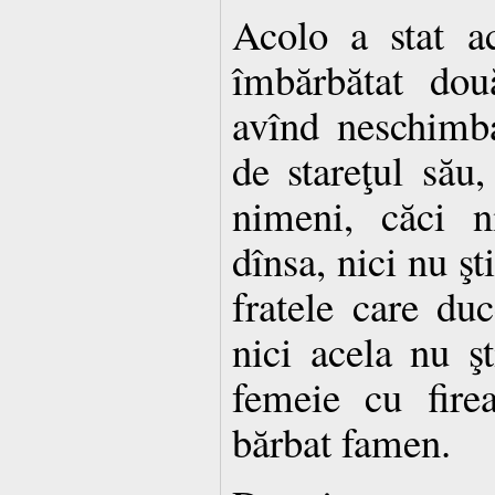
Acolo a stat a
îmbărbătat dou
avînd neschimba
de stareţul său,
nimeni, căci 
dînsa, nici nu ş
fratele care du
nici acela nu ş
femeie cu fire
bărbat famen.