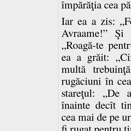
împărăţia cea p
Iar ea a zis: „Fe
Avraame!” Şi a
„Roagă-te pent
ea a grăit: „Ci
multă trebuinţ
rugăciuni în cea
stareţul: „De 
înainte decît ti
cea mai de pe ur
fi rugat pentru t