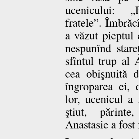
ucenicului: 
fratele”. Îmbrăc
a văzut pieptul 
nespunînd stare
sfîntul trup al 
cea obişnuită 
îngroparea ei, 
lor, ucenicul a 
ştiut, părin
Anastasie a fost