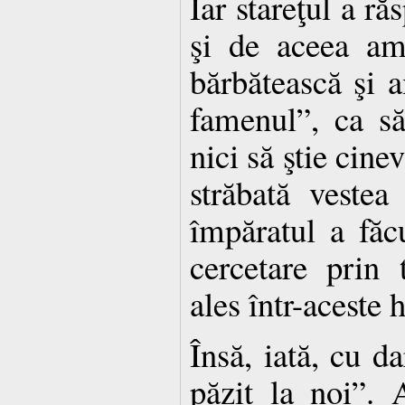
Iar stareţul a ră
şi de aceea am
bărbătească şi 
famenul”, ca să
nici să ştie cine
străbată vestea 
împăratul a făc
cercetare prin 
ales într-aceste 
Însă, iată, cu d
păzit la noi”. 