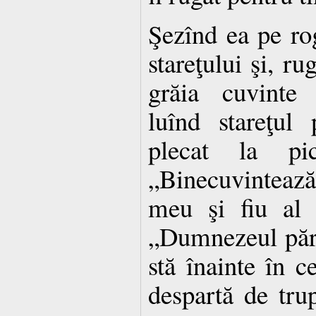
Şezînd ea pe rog
stareţului şi, ru
grăia cuvinte 
luînd stareţul
plecat la pic
„Binecuvinteaz
meu şi fiu al 
„Dumnezeul pări
stă înainte în c
despartă de trup