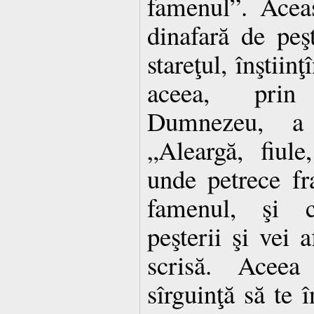
famenul”. Aceas
dinafară de peşt
stareţul, înştiin
aceea, prin
Dumnezeu, a 
„Aleargă, fiule
unde petrece fr
famenul, şi c
peşterii şi vei 
scrisă. Aceea
sîrguinţă să te î