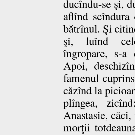
ducîndu-se şi, du
aflînd scîndura 
bătrînul. Şi citi
şi, luînd cel
îngropare, s-a 
Apoi, deschizîn
famenul cuprins 
căzînd la picioar
plîngea, zicînd
Anastasie, căci, 
morţii totdeaun