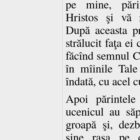
pe mine, pări
Hristos şi vă 
După aceasta pr
strălucit faţa ei
făcînd semnul C
în mîinile Tal
îndată, cu acel c
Apoi părintele
ucenicul au săp
groapă şi, dezb
sine rasa pe 