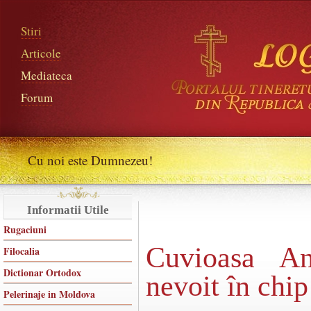
Stiri
Articole
Mediateca
Forum
Cu noi este Dumnezeu!
Informatii Utile
Rugaciuni
Cuvioasa An
Filocalia
Dictionar Ortodox
nevoit în chip
Pelerinaje in Moldova