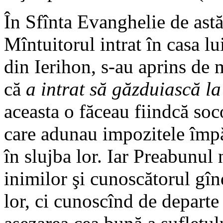
În Sfînta Evanghelie de astă
Mîntuitorul intrat în casa l
din Ierihon, s-au aprins de
că
a intrat să găzduiască l
aceasta o făceau fiindcă soc
care adunau impozitele împă
în slujba lor. Iar Preabunul 
inimilor şi cunoscătorul gîn
lor, ci cunoscînd de departe