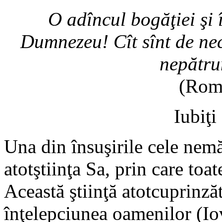
O adîncul bogăţiei şi în
Dumnezeu! Cît sînt de nece
nepătru
(Roma
Iubiţi
Una din însuşirile cele nem
atotştiinţa Sa, prin care toate
Această ştiinţă atotcuprinzăt
înţelepciunea oamenilor (Iov