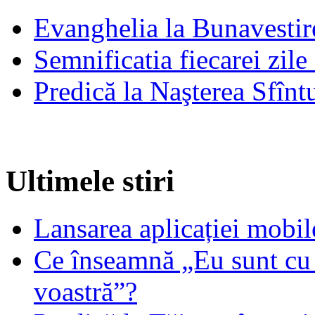
Evanghelia la Bunavestire
Semnificatia fiecarei zil
Predică la Naşterea Sfînt
Ultimele stiri
Lansarea aplicației mob
Ce înseamnă „Eu sunt cu 
voastră”?