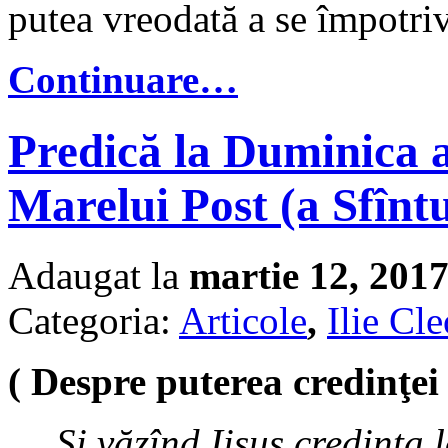
putea vreodată a se împotriv
Continuare…
Predică la Duminica a 
Marelui Post (a Sfînt
Adaugat la
martie 12, 201
Categoria:
Articole
,
Ilie Cl
( Despre puterea credinţei 
Şi văzînd Iisus credinţa l