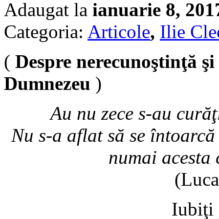
Adaugat la
ianuarie 8, 201
Categoria:
Articole
,
Ilie Cl
(
Despre nerecunoştinţă şi
Dumnezeu
)
Au nu zece s-au curăţ
Nu s-a aflat să se întoarc
numai acesta 
(Luca
Iubiţi