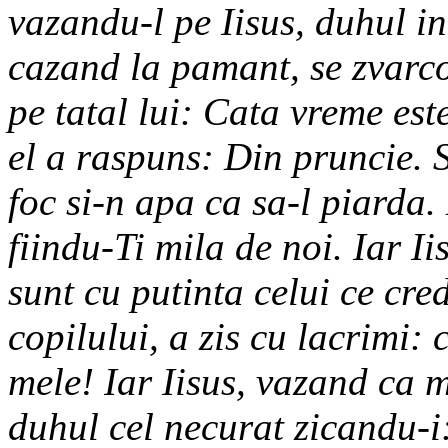
vazandu-l pe Iisus, duhul in
cazand la pamant, se zvarco
pe tatal lui: Cata vreme est
el a raspuns: Din pruncie. S
foc si-n apa ca sa-l piarda.
fiindu-Ti mila de noi. Iar Ii
sunt cu putinta celui ce cred
copilului, a zis cu lacrimi:
mele! Iar Iisus, vazand ca 
duhul cel necurat zicandu-i: