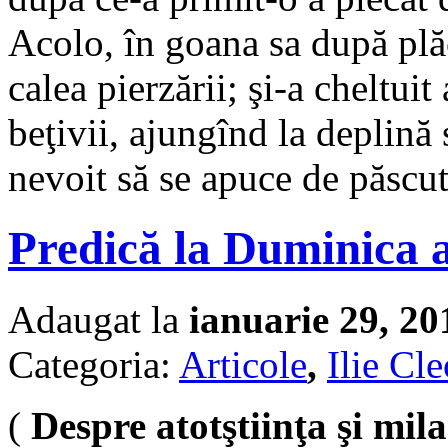
Acolo, în goana sa după plăc
calea pierzării; şi-a cheltui
beţivii, ajungînd la deplină 
nevoit să se apuce de păscut
Predică la Duminica 
Adaugat la
ianuarie 29, 20
Categoria:
Articole
,
Ilie Cl
(
Despre atotştiinţa şi mi