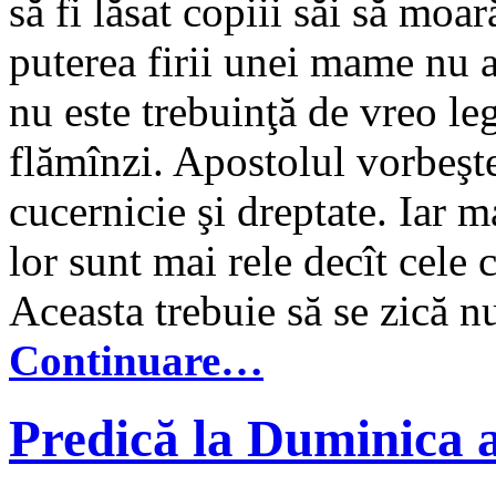
să fi lăsat copiii săi să moa
puterea firii unei mame nu ar
nu este trebuinţă de vreo le
flămînzi. Apostolul vorbeşte
cucernicie şi dreptate. Iar m
lor sunt mai rele decît cele 
Aceasta trebuie să se zică nu
Continuare…
Predică la Duminica 