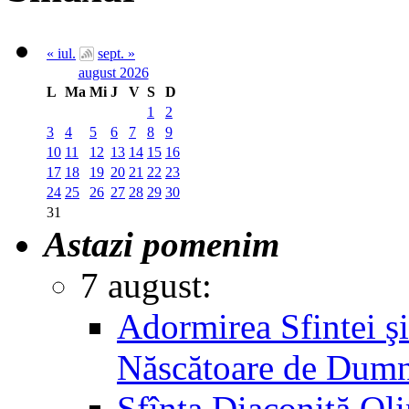
« iul.
sept. »
august 2026
L
Ma
Mi
J
V
S
D
1
2
3
4
5
6
7
8
9
10
11
12
13
14
15
16
17
18
19
20
21
22
23
24
25
26
27
28
29
30
31
Astazi pomenim
7 august:
Adormirea Sfintei şi
Născătoare de Dum
Sfînta Diaconiţă Ol