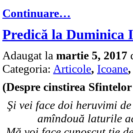
Continuare…
Predică la Duminica I
Adaugat la
martie 5, 2017
d
Categoria:
Articole
,
Icoane
(Despre cinstirea Sfintelor
Şi vei face doi heruvimi de 
amîndouă laturile a
Mă voi face cunoscut ţie de 