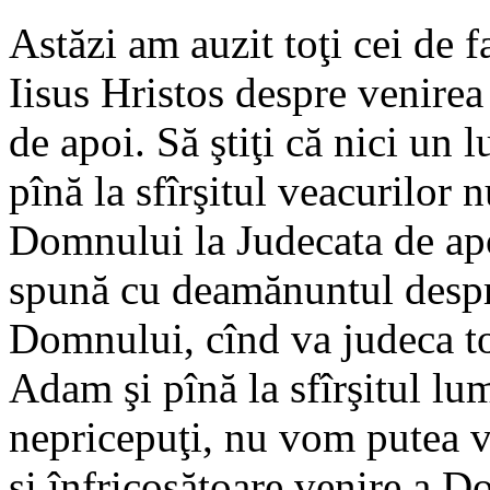
Astăzi am auzit toţi cei de 
Iisus Hristos despre venirea
de apoi. Să ştiţi că nici un 
pînă la sfîrşitul veacurilor 
Domnului la Judecata de apo
spună cu deamănuntul despre
Domnului, cînd va judeca to
Adam şi pînă la sfîrşitul lum
nepricepuţi, nu vom putea v
şi înfricoşătoare venire a 