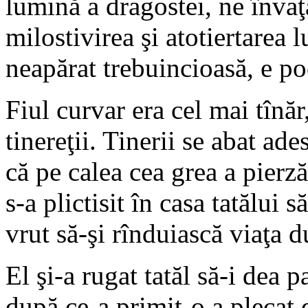
lumină a dragostei, ne învaţ
milostivirea şi atotiertarea
neapărat trebuincioasă, e po
Fiul curvar era cel mai tînăr
tinereţii. Tinerii se abat ade
că pe calea cea grea a pierză
s-a plictisit în casa tatălui s
vrut să-şi rînduiască viaţa 
El şi-a rugat tatăl să-i dea 
după ce-a primit-o a plecat d