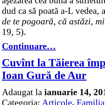
aşezarea cea bună a sufletul
dud ca să poată a-L vedea, a
de te pogoară, că astăzi, mi
19, 5).
Continuare…
Cuvînt la Tăierea împ
Ioan Gură de Aur
Adaugat la
ianuarie 14, 20
Categoria:
Articole
,
Familia