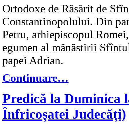
Ortodoxe de Răsărit de Sfînt
Constantinopolului. Din part
Petru, arhiepiscopul Romei, 
egumen al mănăstirii Sfîntu
papei Adrian.
Continuare…
Predică la Duminica l
Înfricoşatei Judecăţi)