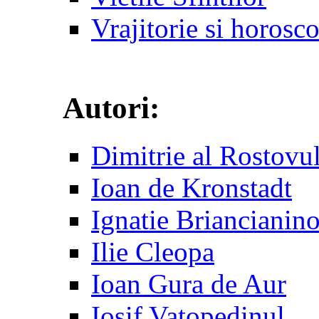
Vrajitorie si horosc
Autori:
Dimitrie al Rostovu
Ioan de Kronstadt
Ignatie Briancianin
Ilie Cleopa
Ioan Gura de Aur
Iosif Vatopedinul