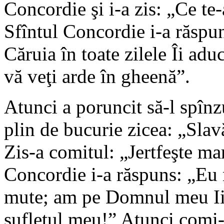
Concordie şi i-a zis: „Ce te-
Sfîntul Concordie i-a răspun
Căruia în toate zilele Îi aduc 
vă veţi arde în gheenă”.
Atunci a poruncit să-l spînz
plin de bucurie zicea: „Sla
Zis-a comitul: „Jertfeşte ma
Concordie i-a răspuns: „Eu nu
mute; am pe Domnul meu Iisu
sufletul meu!” Atunci comi-t