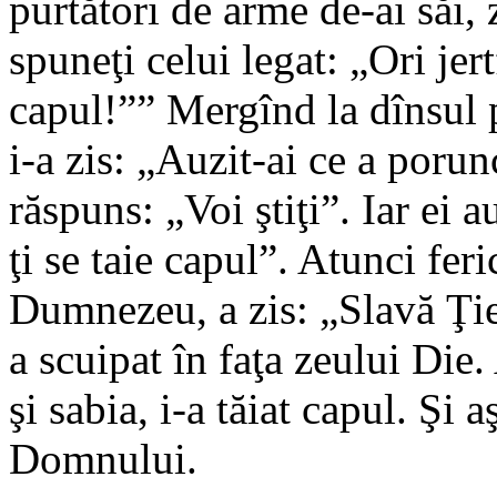
purtători de arme de-ai săi, 
spuneţi celui legat: „Ori jertf
capul!”” Mergînd la dînsul 
i-a zis: „Auzit-ai ce a poru
răspuns: „Voi ştiţi”. Iar ei a
ţi se taie capul”. Atunci fe
Dumnezeu, a zis: „Slavă Ţi
a scuipat în faţa zeului Die.
şi sabia, i-a tăiat capul. Şi a
Domnului.