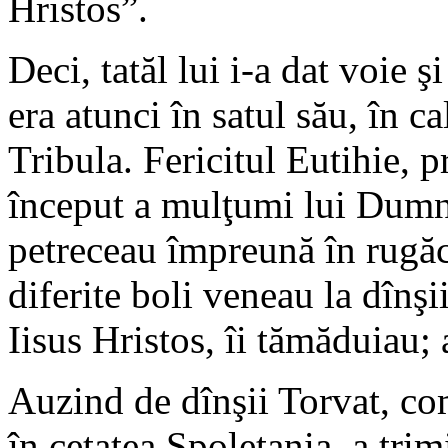
Hristos”.
Deci, tatăl lui i-a dat voie ş
era atunci în satul său, în c
Tribula. Fericitul Eutihie, 
început a mulţumi lui Dumne
petreceau împreună în rugăci
diferite boli veneau la dînşi
Iisus Hristos, îi tămăduiau; 
Auzind de dînşii Torvat, com
în cetatea Spoletania, a trim