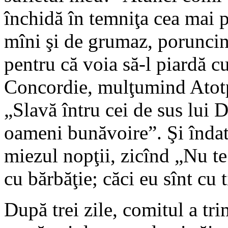
închidă în temniţa cea mai p
mîni şi de grumaz, poruncind
pentru că voia să-l piardă c
Concordie, mulţumind Atotp
„Slavă întru cei de sus lui
oameni bunăvoire”. Şi îndat
miezul nopţii, zicînd „Nu t
cu bărbăţie; căci eu sînt cu t
După trei zile, comitul a tri