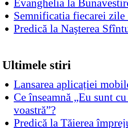
Evanghelia la Bunavestire
Semnificatia fiecarei zil
Predică la Naşterea Sfînt
Ultimele stiri
Lansarea aplicației mob
Ce înseamnă „Eu sunt cu 
voastră”?
Predică la Tăierea împrej