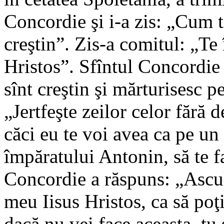
Concordie şi i-a zis: „Cum t
creştin”. Zis-a comitul: „Te
Hristos”. Sfîntul Concordie
sînt creştin şi mărturisesc p
„Jertfeşte zeilor celor fără d
căci eu te voi avea ca pe un
împăratului Antonin, să te fa
Concordie a răspuns: „Ascul
meu Iisus Hristos, ca să poţ
dacă nu vei face aceasta, tu ş