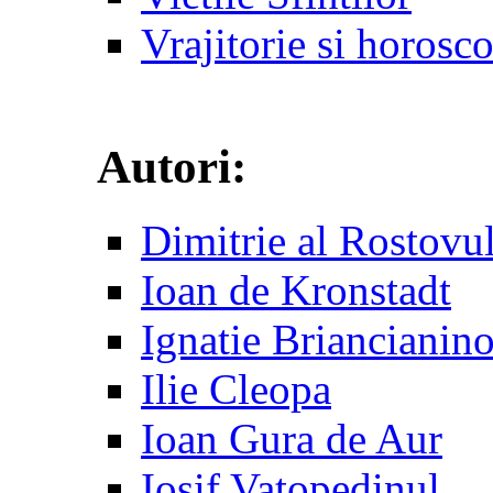
Vrajitorie si horosc
Autori:
Dimitrie al Rostovu
Ioan de Kronstadt
Ignatie Briancianin
Ilie Cleopa
Ioan Gura de Aur
Iosif Vatopedinul