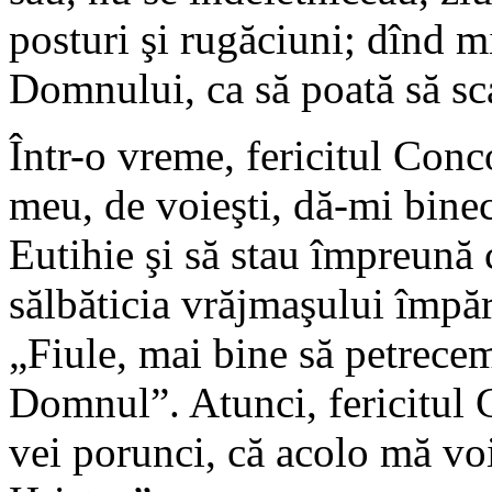
posturi şi rugăciuni; dînd mi
Domnului, ca să poată să sca
Într-o vreme, fericitul Conco
meu, de voieşti, dă-mi bine
Eutihie şi să stau împreună 
sălbăticia vrăjmaşului împăr
„Fiule, mai bine să petrecem
Domnul”. Atunci, fericitul 
vei porunci, că acolo mă vo