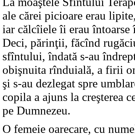
La moaştele Sfîntului Terap
ale cărei picioare erau lipite
iar călcîiele îi erau întoarse
Deci, părinţii, făcînd rugăc
sfîntului, îndată s-au îndrep
obişnuita rînduială, a firii 
şi s-au dezlegat spre umblar
copila a ajuns la creşterea c
pe Dumnezeu.
O femeie oarecare, cu numel