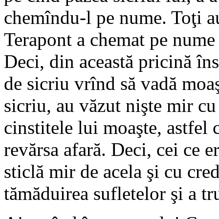
chemîndu-l pe nume. Toţi au
Terapont a chemat pe nume p
Deci, din această pricină în
de sicriu vrînd să vadă moaşt
sicriu, au văzut nişte mir c
cinstitele lui moaşte, astfel 
revărsa afară. Deci, cei ce 
sticlă mir de acela şi cu cre
tămăduirea sufletelor şi a tr