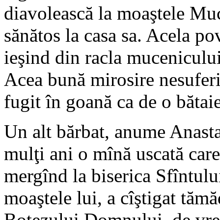
diavolească la moaştele Muc
sănătos la casa sa. Acela po
ieşind din racla mucenicului
Acea bună mirosire nesuferi
fugit în goană ca de o bătaie
Un alt bărbat, anume Anastas
mulţi ani o mînă uscată care
mergînd la biserica Sfîntulu
moaştele lui, a cîştigat tăm
Botezului Domnului, de vrem