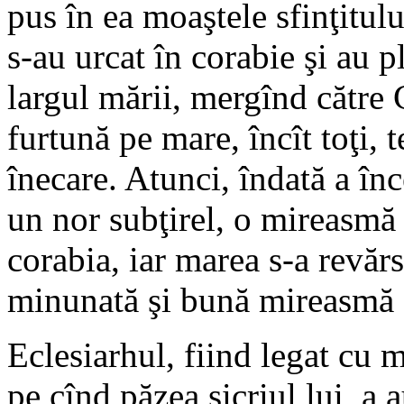
pus în ea moaştele sfinţitulu
s-au urcat în corabie şi au p
largul mării, mergînd către 
furtună pe mare, încît toţi,
înecare. Atunci, îndată a înc
un nor subţirel, o mireasmă 
corabia, iar marea s-a revărsa
minunată şi bună mireasmă s-
Eclesiarhul, fiind legat cu m
pe cînd păzea sicriul lui, a a