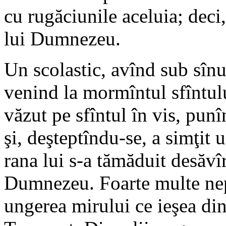
cu rugăciunile aceluia; deci
lui Dumnezeu.
Un scolastic, avînd sub sîn
venind la mormîntul sfîntulu
văzut pe sfîntul în vis, pun
şi, deşteptîndu-se, a simţit 
rana lui s-a tămăduit desăvîr
Dumnezeu. Foarte multe nepu
ungerea mirului ce ieşea din