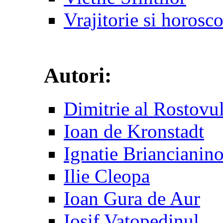
Vrajitorie si horosc
Autori:
Dimitrie al Rostovu
Ioan de Kronstadt
Ignatie Briancianin
Ilie Cleopa
Ioan Gura de Aur
Iosif Vatopedinul