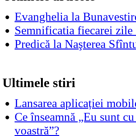
Evanghelia la Bunavestire
Semnificatia fiecarei zil
Predică la Naşterea Sfînt
Ultimele stiri
Lansarea aplicației mob
Ce înseamnă „Eu sunt cu 
voastră”?