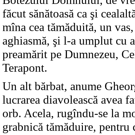
făcut sănătoasă ca şi cealaltă
mîna cea tămăduită, un vas, 
aghiasmă, şi l-a umplut cu a
preamărit pe Dumnezeu, Cel 
Terapont.
Un alt bărbat, anume Gheorg
lucrarea diavolească avea fa
orb. Acela, rugîndu-se la m
grabnică tămăduire, pentru că