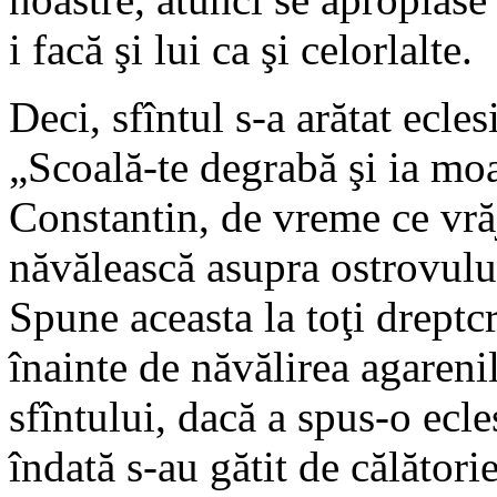
i facă şi lui ca şi celorlalte.
Deci, sfîntul s-a arătat ecles
„Scoală-te degrabă şi ia moaş
Constantin, de vreme ce vrăj
năvălească asupra ostrovului
Spune aceasta la toţi dreptcr
înainte de năvălirea agareni
sfîntului, dacă a spus-o ecle
îndată s-au gătit de călători