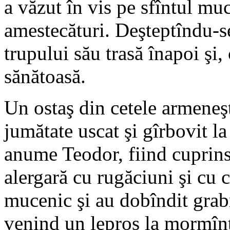
a văzut în vis pe sfîntul mu
amestecături. Deşteptîndu-s
trupului său trasă înapoi şi,
sănătoasă.
Un ostaş din cetele armeneşt
jumătate uscat şi gîrbovit l
anume Teodor, fiind cuprins
alergară cu rugăciuni şi cu c
mucenic şi au dobîndit grab
venind un lepros la mormîntu