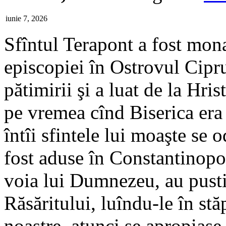
iunie 7, 2026
Sfîntul Terapont a fost mona
episcopiei în Ostrovul Ciprul
pătimirii şi a luat de la H
pe vremea cînd Biserica era
întîi sfintele lui moaşte se
fost aduse în Constantinopol
voia lui Dumnezeu, au pustiit
Răsăritului, luîndu-le în stă
noastre, atunci se apropiase 