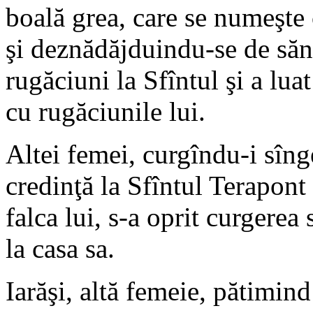
boală grea, care se numeşte 
şi deznădăjduindu-se de sănă
rugăciuni la Sfîntul şi a lua
cu rugăciunile lui.
Altei femei, curgîndu-i sînge
credinţă la Sfîntul Terapont 
falca lui, s-a oprit curgerea 
la casa sa.
Iarăşi, altă femeie, pătimind