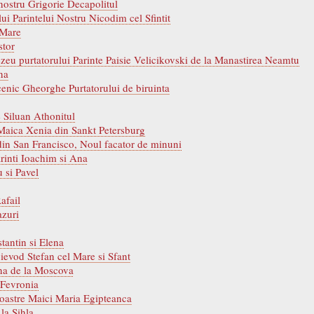
 nostru Grigorie Decapolitul
ui Parintelui Nostru Nicodim cel Sfintit
 Mare
stor
zeu purtatorului Parinte Paisie Velicikovski de la Manastirea Neamtu
na
cenic Gheorghe Purtatorului de biruinta
e Siluan Athonitul
 Maica Xenia din Sankt Petersburg
 din San Francisco, Noul facator de minuni
Parinti Ioachim si Ana
u si Pavel
afail
azuri
stantin si Elena
ievod Stefan cel Mare si Sfant
ona de la Moscova
 Fevronia
noastre Maici Maria Egipteanca
la Sihla