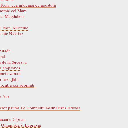
Tecla, cea intocmai cu apostolii
ahomie cel Mare
aria-Magdalena
ul, Noul Mucenic
cenic Nicolae
nstadt
trul
u de la Suceava
in Lampsakos
nci avortati
 invrajbiti
pentru cei adormiti
de Aur
relor patimi ale Domnului nostru Iisus Hristos
Mucenic Ciprian
i Olimpiada si Eupraxia