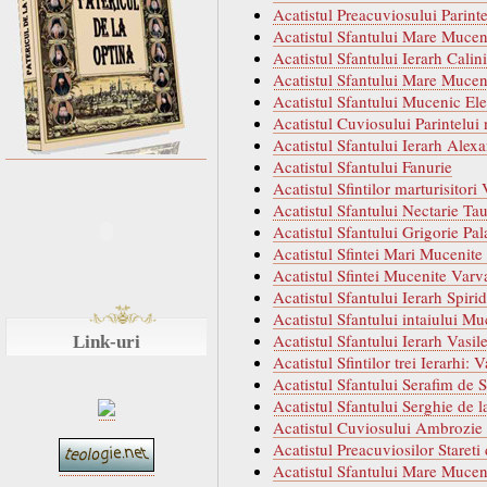
Acatistul Preacuviosului Parinte
Acatistul Sfantului Mare Muce
Acatistul Sfantului Ierarh Calin
Acatistul Sfantului Mare Muceni
Acatistul Sfantului Mucenic Ele
Acatistul Cuviosului Parintelui 
Acatistul Sfantului Ierarh Alex
Acatistul Sfantului Fanurie
Acatistul Sfintilor marturisitor
Acatistul Sfantului Nectarie Ta
Acatistul Sfantului Grigorie Pa
Acatistul Sfintei Mari Mucenite
Acatistul Sfintei Mucenite Varv
Acatistul Sfantului Ierarh Spiri
Acatistul Sfantului intaiului M
Acatistul Sfantului Ierarh Vasil
Link-uri
Acatistul Sfintilor trei Ierarhi: 
Acatistul Sfantului Serafim de 
Acatistul Sfantului Serghie de 
Acatistul Cuviosului Ambrozie 
Acatistul Preacuviosilor Stareti
Acatistul Sfantului Mare Muce