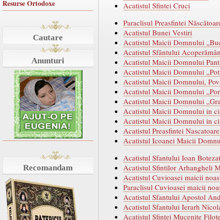
Resurse Ortodoxe
Acatistul Sfintei Cruci
Paraclisul Preasfintei Născăto
Acatistul Bunei Vestiri
Cautare
Acatistul Maicii Domnului „Bucu
Acatistul Sfântului Acoperămân
Anunturi
Acatistul Maicii Domnului Pan
Acatistul Maicii Domnului „Pot
Acatistul Maicii Domnului, Pova
Acatistul Maicii Domnului „Port
Acatistul Maicii Domnului „Gra
Acatistul Maicii Domnului in ci
Acatistul Maicii Domnului in c
Acatistul Preasfintei Nascatoa
Acatistul Icoanei Maicii Domnulu
Acatistul Sfantului Ioan Boteza
Acatistul Sfintilor Arhangheli M
Recomandam
Acatistul Cuvioasei maicii noa
Paraclisul Cuvioasei maicii noa
Acatistul Sfantului Apostol And
Acatistul Sfantului Ierarh Nico
Acatistul Sfintei Mucenite Filot