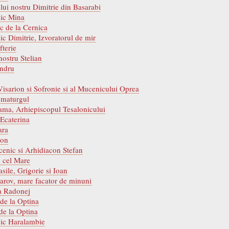
lui nostru Dimitrie din Basarabi
nic Mina
ic de la Cernica
c Dimitrie, Izvoratorul de mir
fterie
nostru Stelian
andru
i Visarion si Sofronie si al Mucenicului Oprea
umaturgul
lama, Arhiepiscopul Tesalonicului
 Ecaterina
ara
don
ucenic si Arhidiacon Stefan
e cel Mare
Vasile, Grigorie si Ioan
Sarov, mare facator de minuni
la Radonej
de la Optina
 de la Optina
nic Haralambie