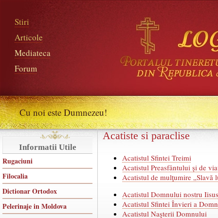
Stiri
Articole
Mediateca
Forum
Cu noi este Dumnezeu!
Acatiste si paraclise
Informatii Utile
Acatistul Sfintei Treimi
Rugaciuni
Acatistul Preasfântului și de vi
Filocalia
Acatistul de mulţumire „Slavă 
Dictionar Ortodox
Acatistul Domnului nostru Iisus
Acatistul Sfintei Învieri a Domn
Pelerinaje in Moldova
Acatistul Naşterii Domnului