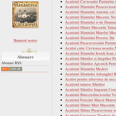
Acatistul Cuviosului Parintelui
Acatistul Sfantului Preacuviosul
Acatistul Sfantului Antonie cel
Acatistul Sfantului Mucenic Ne
Acatistul Sfantului si de Dumne
Acatistul Sfintei Mucenite Tatia
Acatistul Sfantului Marelui Mu
Acatistul Sfantului Prooroc Ilie
Bannerul nostru
Acatistul Preacuviosului Parint
Acatist catre Cuvioasa noastra
Acatistul Sfantului Ierarh Ioan
Abonare
Acatistul Sfintilor si dreptilor 
Abonare RSS:
Acatistul Sfintilor Apostoli Petr
Acatistul Sfantului Modest
Acatistul Sfantului Arhanghel R
Acatist pentru izbavirea de nec
Acatistul tuturor Sfintilor
Acatistul Sfintilor Imparati Con
Acatistul Binecredinciosului Vo
Acatistul Fericitei Maicii Matr
Acatistul Sfintei Mari Mucenite
Acatistul Sfintei Preacuvioase 
Acatistul Cuvioasei Teodora de 