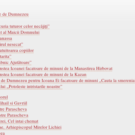
are de Dumnezeu
ria tuturor celor necăjiți”
t al Maicii Domnului
tanassa
irul nesecat”
tuitoarea copiilor
arita”
bnic Ajutătoare”
nstea Icoanei facatoare de minuni de la Manastirea Hirbovat
instea Icoanei facatoare de minuni de la Kazan
re de Dumnezeu pentru Icoana Ei facatoare de minuni „Cauta la smerenia
i „Potoleste intristarile noastre”
torul
ihail si Gavriil
stre Parascheva
stre Parascheva
rei, Cel intai chemat
lae, Arhiepiscopul Mirelor Lichiei
eea