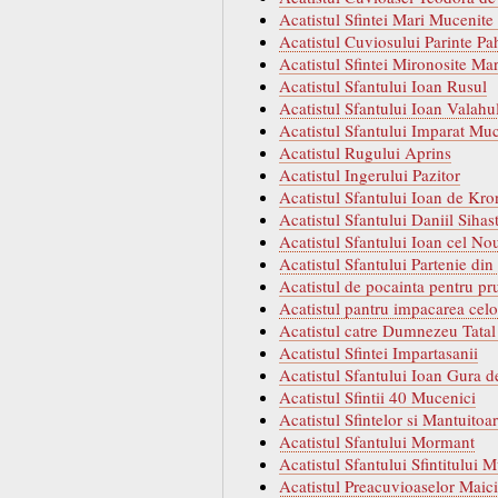
Acatistul Sfintei Mari Mucenite 
Acatistul Cuviosului Parinte P
Acatistul Sfintei Mironosite M
Acatistul Sfantului Ioan Rusul
Acatistul Sfantului Ioan Valah
Acatistul Sfantului Imparat Mu
Acatistul Rugului Aprins
Acatistul Ingerului Pazitor
Acatistul Sfantului Ioan de Kro
Acatistul Sfantului Daniil Sihas
Acatistul Sfantului Ioan cel No
Acatistul Sfantului Partenie d
Acatistul de pocainta pentru pru
Acatistul pantru impacarea celor
Acatistul catre Dumnezeu Tatal 
Acatistul Sfintei Impartasanii
Acatistul Sfantului Ioan Gura 
Acatistul Sfintii 40 Mucenici
Acatistul Sfintelor si Mantuitoa
Acatistul Sfantului Mormant
Acatistul Sfantului Sfintitului 
Acatistul Preacuvioaselor Maic