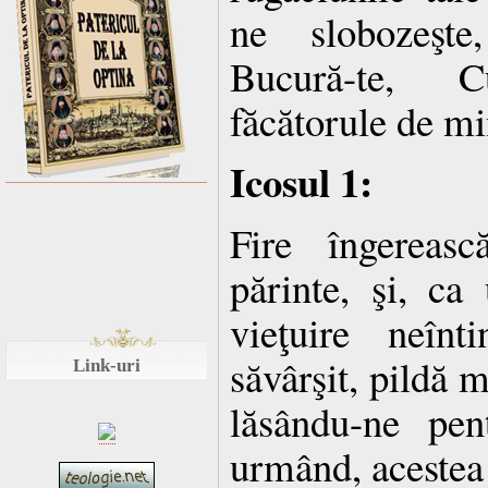
ne slobozeşte
Bucură-te, C
făcătorule de mi
Icosul 1:
Fire îngereas
părinte, şi, ca
vieţuire neîn
săvârşit, pildă 
Link-uri
lăsându-ne pent
urmând, acestea 