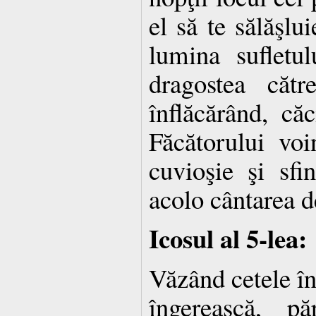
el să te sălăşlui
lumina sufletu
dragostea căt
înflăcărând, căc
Făcătorului voi
cuvioşie şi sfi
acolo cântarea d
Icosul al 5-lea:
Văzând cetele în
îngerească, p