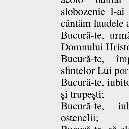
slobozenie l-ai 
cântăm laudele a
Bucură-te, urm
Domnului Hrist
Bucură-te, îm
sfintelor Lui po
Bucură-te, iubito
şi trupeşti;
Bucură-te, iu
ostenelii;
Bucură-te, că s