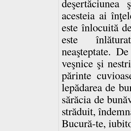
deşertăciunea ş
acesteia ai înţe
este înlocuită d
este înlătur
neaşteptate. De
veşnice şi nestri
părinte cuvioas
lepădarea de bun
sărăcia de bunăv
străduit, îndemn
Bucură-te, iubito