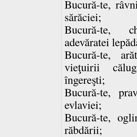
Bucură-te, râvni
sărăciei;
Bucură-te, c
adevăratei lepăd
Bucură-te, ar
vieţuirii călu
îngereşti;
Bucură-te, pra
evlaviei;
Bucură-te, ogli
răbdării;