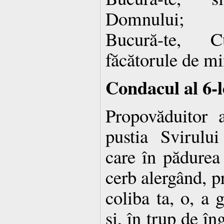
Domnului;
Bucură-te, C
făcătorule de mi
Condacul al 6-l
Propovăduitor a
pustia Svirului
care în pădurea
cerb alergând, p
coliba ta, o, a 
şi, în trup de î