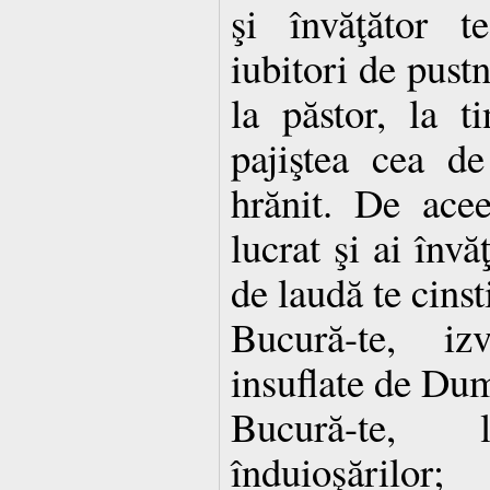
şi învăţător te
iubitori de pust
la păstor, la t
pajiştea cea de
hrănit. De acee
lucrat şi ai învă
de laudă te cins
Bucură-te, iz
insuflate de Du
Bucură-te,
înduioşărilor;