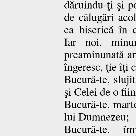
dăruindu-ţi şi p
de călugări acol
ea biserică în c
Iar noi, minu
preaminunată ară
îngeresc, ţie îţi
Bucură-te, slujit
şi Celei de o fii
Bucură-te, marto
lui Dumnezeu;
Bucură-te, îm