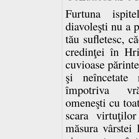
Furtuna ispit
diavoleşti nu a 
tău sufletesc, c
credinţei în Hri
cuvioase părinte,
şi neîncetate 
împotriva vră
omeneşti cu toat
scara virtuţilo
măsura vârstei l