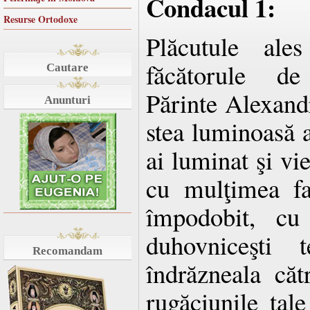
Condacul 1:
Resurse Ortodoxe
Plăcutule ale
făcătorule d
Cautare
Părinte Alexandr
Anunturi
stea luminoasă
ai luminat şi vie
cu mulţimea fa
împodobit, cu
duhovniceşti 
Recomandam
îndrăzneala că
rugăciunile tale