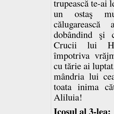
trupească te-ai l
un ostaş mul
călugarească 
dobândind şi 
Crucii lui Hr
împotriva vrăjm
cu tărie ai lupt
mândria lui cea
toata inima c
Aliluia!
Icosul al 3-lea: