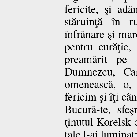
fericite, şi adâ
stăruinţă în r
înfrânare şi mar
pentru curăţie,
preamărit pe 
Dumnezeu, Car
omenească, o, 
fericim şi îţi câ
Bucură-te, sfeş
ţinutul Korelsk c
tale l-ai luminat