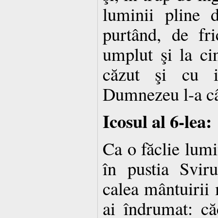
luminii pline 
purtând, de fr
umplut şi la cin
căzut şi cu i
Dumnezeu l-a câ
Icosul al 6-lea:
Ca o făclie lum
în pustia Svir
calea mântuirii 
ai îndrumat: că