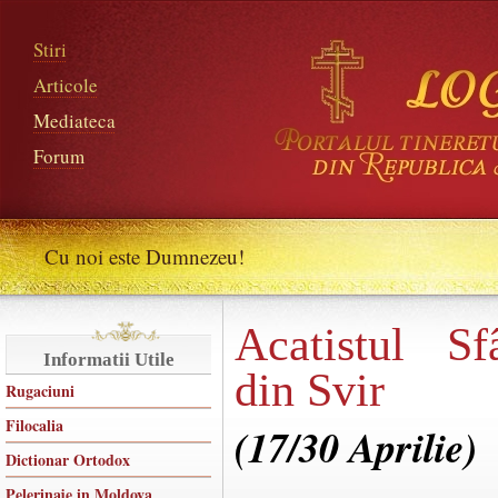
Stiri
Articole
Mediateca
Forum
Cu noi este Dumnezeu!
Acatistul Sf
Informatii Utile
din Svir
Rugaciuni
Filocalia
(17/30 Aprilie)
Dictionar Ortodox
Pelerinaje in Moldova