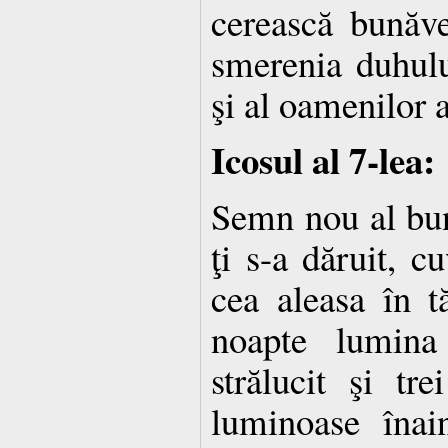
cerească bunăves
smerenia duhulu
şi al oamenilor a
Icosul al 7-lea:
Semn nou al bu
ţi s-a dăruit, c
cea aleasa în tă
noapte lumina
strălucit şi tr
luminoase înai