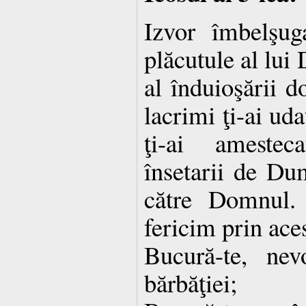
Izvor îmbelşug
plăcutule al lui
al înduioşării d
lacrimi ţi-ai ud
ţi-ai amestec
însetarii de Du
către Domnul.
fericim prin aces
Bucură-te, nev
bărbăţiei;