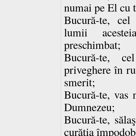
numai pe El cu t
Bucură-te, cel
lumii aceste
preschimbat;
Bucură-te, c
priveghere în ru
smerit;
Bucură-te, vas n
Dumnezeu;
Bucură-te, săla
curăţia împodobi