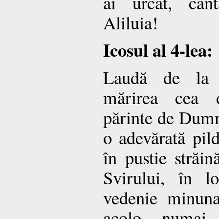
ai urcat, cân
Aliluia!
Icosul al 4-lea:
Laudă de la 
mărirea cea d
părinte de Dumne
o adevărată pil
în pustie străin
Svirului, în 
vedenie minunat
acolo numai