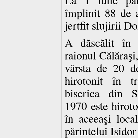
împlinit 88 de a
jertfit slujirii 
A dăscălit în s
raionul Călăraşi,
vârsta de 20 d
hirotonit în t
biserica din S
1970 este hiroto
în aceeaşi loca
părintelui Isidor