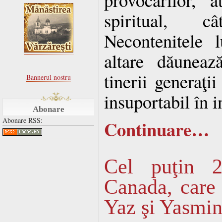
spiritual, c
Necontenitele 
altare dăuneaz
tinerii generaţi
Bannerul nostru
insuportabil în i
Abonare
Abonare RSS:
Continuare…
Cel puţin 
Canada, care 
Yaz şi Yasmin