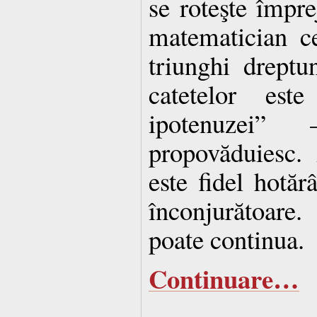
se roteşte împre
matematician c
triunghi dreptu
catetelor est
ipotenuzei
propovăduiesc.
este fidel hotăr
înconjurătoare
poate continua.
Continuare…