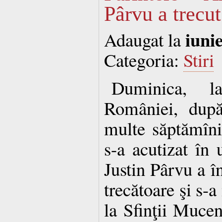
Pârvu a trecu
iuni
Adaugat la
Categoria:
Stiri
Duminica, l
României, după
multe săptămîni
s-a acutizat în 
Justin Pârvu a în
trecătoare şi s-a
la Sfinţii Mucen