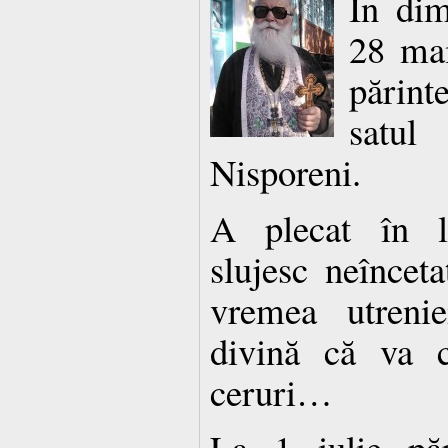
În dim
28 mai
părint
satul
Nisporeni.
A plecat în l
slujesc neînce
vremea utreni
divină că va c
ceruri…
La 1 iulie păr