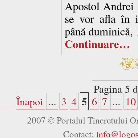
Apostol Andrei 
se vor afla în i
până duminică, 1
Continuare…
Pagina 5 d
5
Înapoi
...
3
4
6
7
...
10
2007 © Portalul Tineretului 
Contact:
info@logo