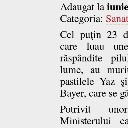
iuni
Adaugat la
Categoria:
Sanat
Cel puţin 23 d
care luau une
răspândite pil
lume, au murit
pastilele Yaz 
Bayer, care se g
Potrivit un
Ministerului c