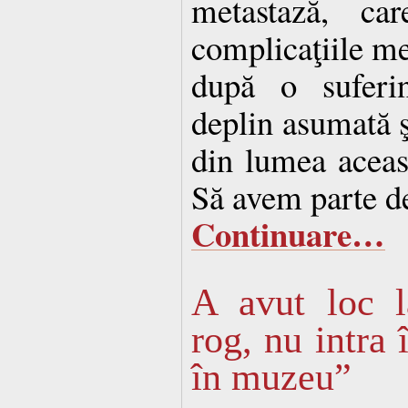
metastază, c
complicaţiile me
după o suferi
deplin asumată ş
din lumea aceas
Să avem parte de
Continuare…
A avut loc l
rog, nu intra 
în muzeu”