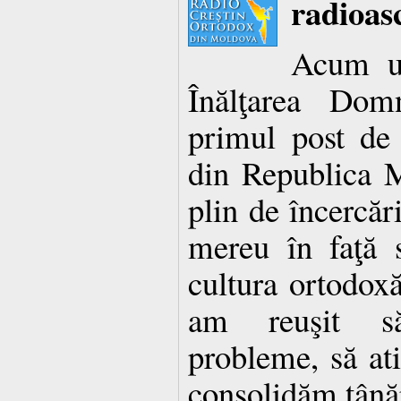
radioasc
Acum un
Înălţarea Domn
primul post de 
din Republica 
plin de încercări
mereu în faţă 
cultura ortodoxă
am reuşit s
probleme, să ati
consolidăm tânăr