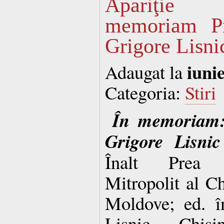
Apariţie 
memoriam Pr
Grigore Lisni
iuni
Adaugat la
Categoria:
Stiri
În memoriam: 
Grigore Lisnic
Înalt Prea S
Mitropolit al Chi
Moldove; ed. în
Lisnic – Chişi