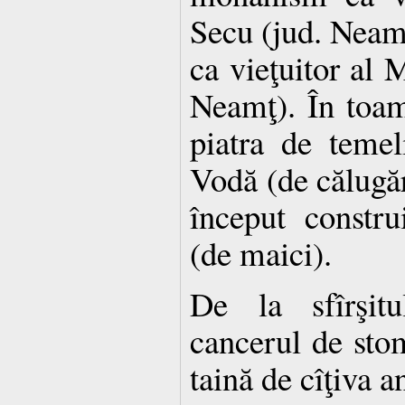
Secu (jud. Neamţ
ca vieţuitor al M
Neamţ). În toa
piatra de temel
Vodă (de călugăr
început constru
(de maici).
De la sfîrşitu
cancerul de stom
taină de cîţiva a