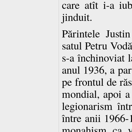
care atît i-a iu
jinduit.
Părintele Justi
satul Petru Vodă
s-a închinoviat 
anul 1936, a part
pe frontul de răs
mondial, apoi a 
legionarism înt
între anii 1966-
monahism ca vi