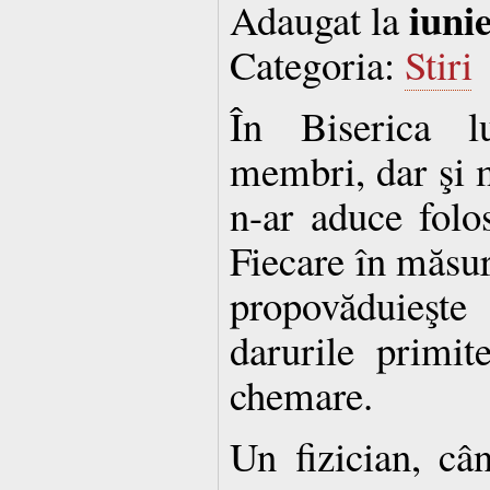
iuni
Adaugat la
Categoria:
Stiri
În Biserica l
membri, dar şi m
n-ar aduce folos
Fiecare în măsura
propovăduieş
darurile primit
chemare.
Un fizician, c