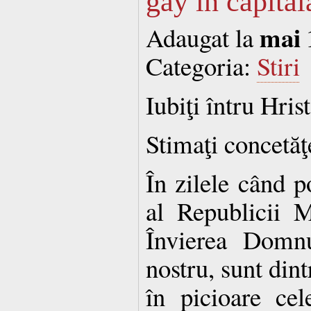
gay în capital
mai 
Adaugat la
Categoria:
Stiri
Iubiţi întru Hrist
Stimaţi concetăţ
În zilele când p
al Republicii 
Învierea Domnu
nostru, sunt dint
în picioare ce