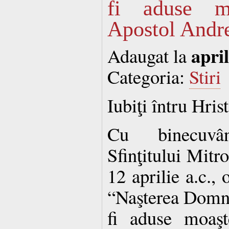
fi aduse mo
Apostol Andre
april
Adaugat la
Categoria:
Stiri
Iubiţi întru Hrist
Cu binecuvâ
Sfinţitului Mitro
12 aprilie a.c., 
“Naşterea Domnu
fi aduse moaşt