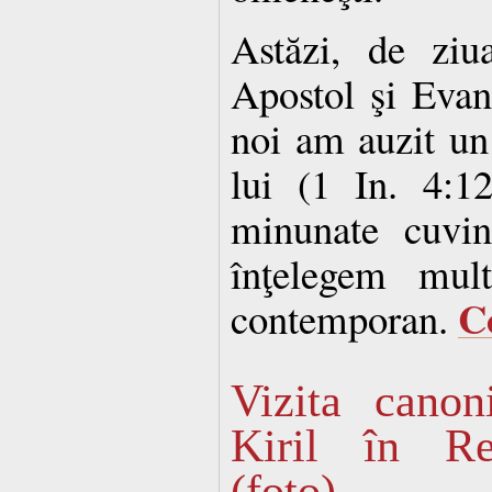
Astăzi, de ziu
Apostol şi Evan
noi am auzit un
lui (1 In. 4:12
minunate cuvin
înţelegem mul
C
contemporan.
Vizita canon
Kiril în Re
(foto)