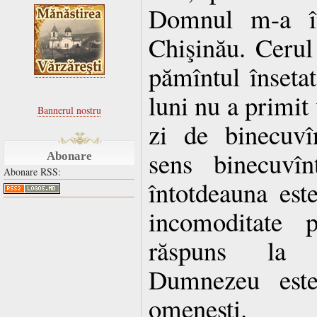
Domnul m-a în
Chişinău. Cerul 
pămîntul însetat
luni nu a primit 
Bannerul nostru
zi de binecuvî
sens binecuvî
Abonare
Abonare RSS:
întotdeauna est
incomoditate 
răspuns la b
Dumnezeu este
omeneşti.