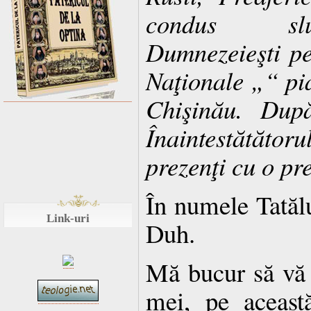
condus sluj
Dumnezeieşti p
Naţionale „“ pia
Chişinău. După
Înaintestătătoru
prezenţi cu o pr
În numele Tatălui
Link-uri
Duh.
Mă bucur să vă v
mei, pe aceast