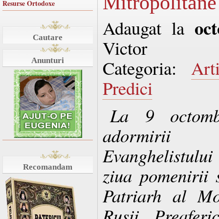
Mitropolitane
Resurse Ortodoxe
oc
Adaugat la
Cautare
Victor
Anunturi
Categoria:
Art
Predici
La 9 octomb
adormirii 
Evanghelistulu
Recomandam
ziua pomenirii s
Patriarh al Mo
Rusii, Preaferi