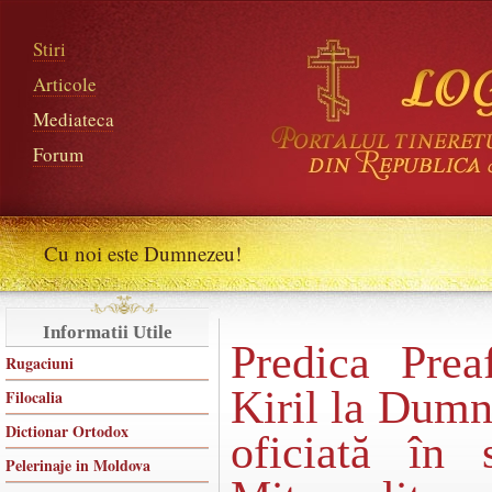
Stiri
Articole
Mediateca
Forum
Cu noi este Dumnezeu!
Informatii Utile
Predica Preaf
Rugaciuni
Kiril la Dumn
Filocalia
Dictionar Ortodox
oficiată în 
Pelerinaje in Moldova