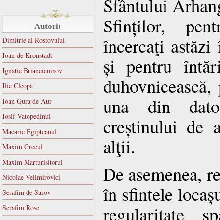
Sfântului Arhang
Sfinților, pe
Autori:
încercaţi astăzi
Dimitrie al Rostovului
Ioan de Kronstadt
și pentru întăr
Ignatie Briancianinov
duhovnicească, 
Ilie Cleopa
una din dator
Ioan Gura de Aur
Iosif Vatopedinul
creștinului de 
Macarie Egipteanul
alţii.
Maxim Grecul
Maxim Marturisitorul
De asemenea, r
Nicolae Velimirovici
în sfintele locaș
Serafim de Sarov
regularitate s
Serafim Rose