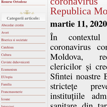
coronaviru
Resurse Ortodoxe
Republica Mo
Categorii articole:
martie 11, 2020
Abecedar crestin
Avort
În contextu
Biserica si societate
coronavirus co
Catehism
Moldova, re
Cultura
Cuvinte duhovnicesti
clericilor și cr
Ecumenism
Sfintei noastre 
EUtopia
strictețe pr
Familia
Francmasonerie
instituțiile adm
Icoane
sanitare din ța
Interviuri