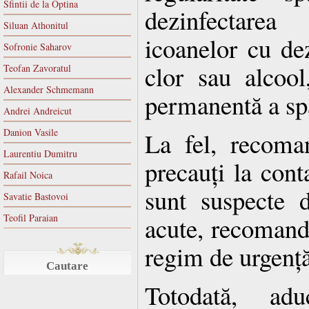
Sfintii de la Optina
dezinfectarea
Siluan Athonitul
icoanelor cu de
Sofronie Saharov
clor sau alcool
Teofan Zavoratul
Alexander Schmemann
permanentă a spa
Andrei Andreicut
Danion Vasile
La fel, recoma
Laurentiu Dumitru
precauți la cont
Rafail Noica
sunt suspecte de
Savatie Bastovoi
Teofil Paraian
acute, recomand
regim de urgență
Cautare
Totodată, ad