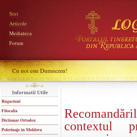
Stiri
Articole
Mediateca
Forum
Cu noi este Dumnezeu!
Informatii Utile
Rugaciuni
Recomandări
Filocalia
Dictionar Ortodox
contextul 
Pelerinaje in Moldova