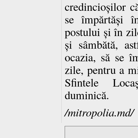
credincioșilor c
se împărtăși î
postului și în zi
și sâmbătă, ast
ocazia, să se î
zile, pentru a m
Sfintele Loc
duminică.
/mitropolia.md/