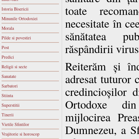
toate recoman
Istoria Bisericii
Minunile Ortodoxiei
necesitate în cee
Morala
sănătatea pu
Pilde si povestiri
răspândirii vir
Post
Predici
Reiterăm și în
Religii si secte
adresat tuturor c
Sanatate
Sarbatori
credincioșilor d
Stiinta
Ortodoxe di
Superstitii
mijlocirea Prea
Tinerii
Vietile Sfintilor
Dumnezeu, a Sfi
Vrajitorie si horoscop