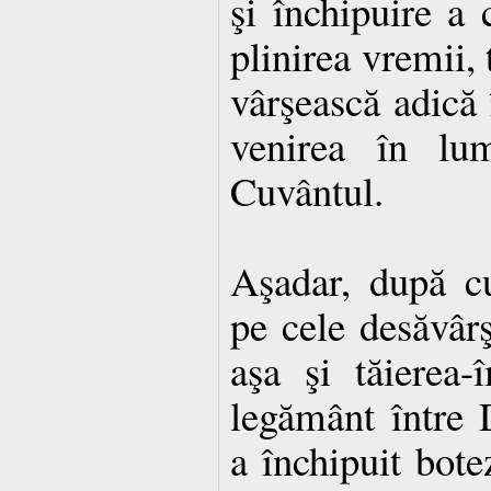
şi închipuire a c
plinirea vremii, 
vârşească adică 
venirea în l
Cuvântul.
Aşadar, după c
pe cele desăvârş
aşa şi tăierea-
legământ între
a în­chi­pu­it bo