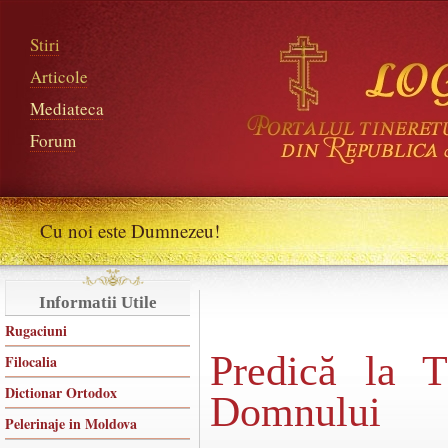
Stiri
Articole
Mediateca
Forum
Cu noi este Dumnezeu!
Informatii Utile
Rugaciuni
Predică la T
Filocalia
Dictionar Ortodox
Domnului
Pelerinaje in Moldova