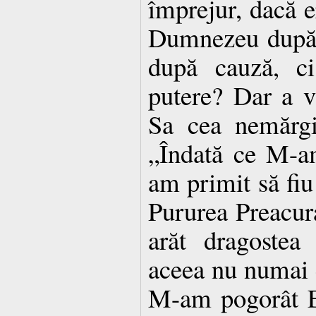
împrejur, dacă er
Dumnezeu după f
după cauză, c
putere? Dar a v
Sa cea nemărgi
„Îndată ce M-a
am primit să fiu
Pururea Preacu­r
arăt dragostea 
aceea nu numai 
M-am pogorât E