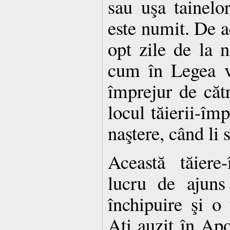
sau uşa tainelor
este numit. De a
opt zile de la n
cum în Legea v
împrejur de cătr
locul tăierii-împ
naştere, când li
Această tăiere
lucru de ajuns
închipuire şi o
Aţi auzit în Apo