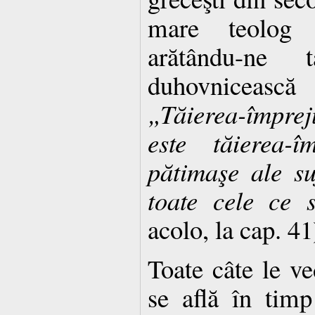
mare teolog a
arătându-ne t
duhovnicească a
„Tăierea-împre
este tăie­rea-
pătimaşe ale sufl
toate cele ce 
acolo, la cap. 41
Toate câte le ve
se află în timp