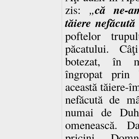
că ne-a
zis:
„
tăiere nefăcut
poftelor trupu
păcatului. Câ
botezat, în 
îngropat prin
această tăiere-î
nefăcută de mâ
numai de Duhu
omenească. Da
pricini Dom