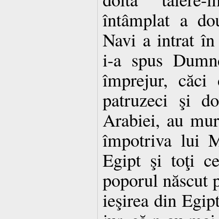
întâmplat a do
Navi a intrat în
i-a spus Dumne
împrejur, căci
patruzeci şi d
Arabiei, au muri
împotriva lui 
Egipt şi toţi c
poporul născut p
ieşirea din Egipt