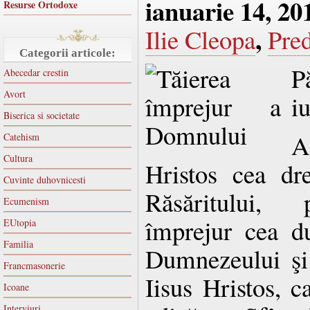
ianuarie 14, 20
Resurse Ortodoxe
,
Ilie Cleopa
Pred
Categorii articole:
P
Abecedar crestin
Avort
iu
Biserica si societate
A
Catehism
Cultura
Hristos cea drep
Cuvinte duhovnicesti
Răsăritului, 
Ecumenism
împrejur cea d
EUtopia
Familia
Dumnezeului şi
Francmasonerie
Iisus Hristos, c
Icoane
Interviuri