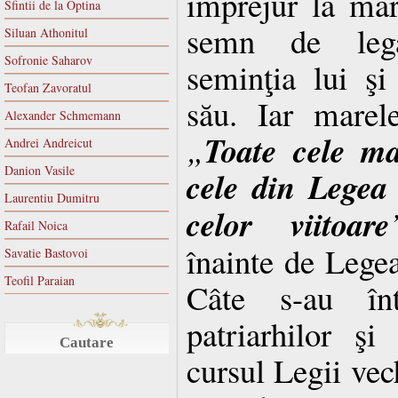
împrejur la mar
Sfintii de la Optina
semn de legăt
Siluan Athonitul
Sofronie Saharov
seminţia lui ş
Teofan Zavoratul
său. Iar marel
Alexander Schmemann
Toate cele ma
„
Andrei Andreicut
Danion Vasile
cele din Legea
Laurentiu Dumitru
celor viitoare
Rafail Noica
înainte de Lege
Savatie Bastovoi
Teofil Paraian
Câte s-au în
patriarhilor şi
Cautare
cursul Legii vec