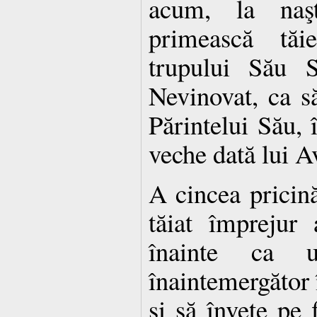
acum, la naşt
primească tăi
trupului Său S
Nevinovat, ca să
Pă­rin­te­lui Său
veche dată lui A
A cincea pricină
tăiat împrejur
înainte ca 
înaintemer­gător 
şi să înveţe pe f