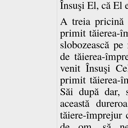
Însuşi El, că El 
A treia pricină
primit tăierea-îm
slobozească pe 
de tăierea-împr
venit Însuşi Ce
primit tăierea-îm
Săi după dar, 
această dureroa
tăiere-împrejur
de om, să ne 