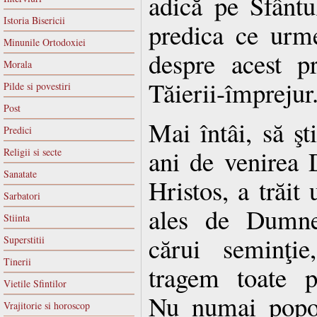
adică pe Sfântu
Istoria Bisericii
predica ce urm
Minunile Ortodoxiei
despre acest p
Morala
Tăierii-împrejur
Pilde si povestiri
Post
Mai întâi, să şt
Predici
ani de venirea 
Religii si secte
Sanatate
Hristos, a trăit 
Sarbatori
ales de Dumne
Stiinta
cărui seminţie
Superstitii
Tinerii
tragem toate p
Vietile Sfintilor
Nu nu­mai popor
Vrajitorie si horoscop