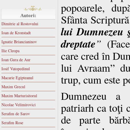
popoarele, după
Sfânta Scriptur
Autori:
Dimitrie al Rostovului
lui Dumnezeu şi
Ioan de Kronstadt
dreptate
”
(Facer
Ignatie Briancianinov
Ilie Cleopa
care cred în Du
Ioan Gura de Aur
lui Avraam” du
Iosif Vatopedinul
trup, cum este p
Macarie Egipteanul
Maxim Grecul
Dumnezeu a d
Maxim Marturisitorul
patriarh ca toţi 
Nicolae Velimirovici
Serafim de Sarov
de parte bărbă
Serafim Rose