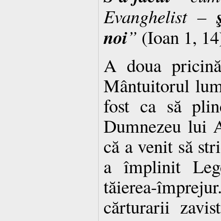
Evan­ghelist –
noi
”
(Ioan 1, 14
A doua pricină
Mântuitorul lu­m
fost ca să pli
Dumnezeu lui A
că a venit să st
a împlinit Leg
tăierea-împrej
cărturarii zavistn