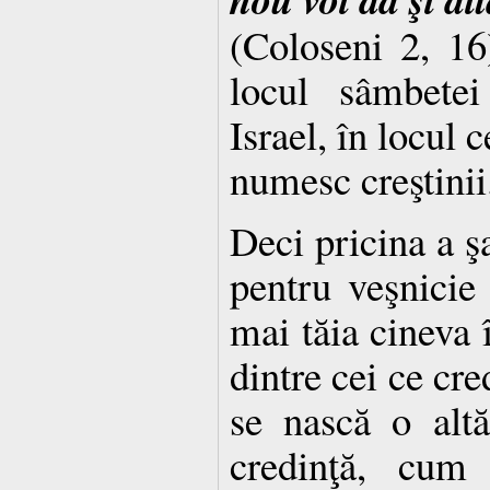
(Coloseni 2, 1
locul sâmbete
Israel, în locul 
numesc creştinii
Deci pricina a şa
pentru veş­ni­ci
mai tăia cineva 
dintre cei ce cre
se nască o altă
credinţă, cum