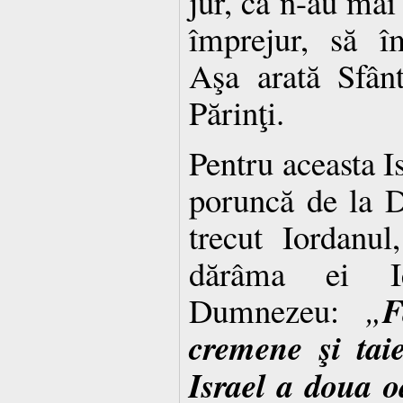
jur, că n-au mai 
împrejur, să îm
Aşa arată Sfânt
Părinţi.
Pentru aceasta Is
poruncă de la 
trecut Iordanul
dărâma ei Ie
F
Dumnezeu:
„
cremene şi taie
Israel a do­ua 