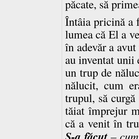
păcate, să prime
Întâia pricină a 
lumea că El a ve
în adevăr a avut
au inventat unii 
un trup de năluc
nălucit, cum er
trupul, să curgă
tăiat împrejur m
că a venit în tr
S-a făcut
– cum 