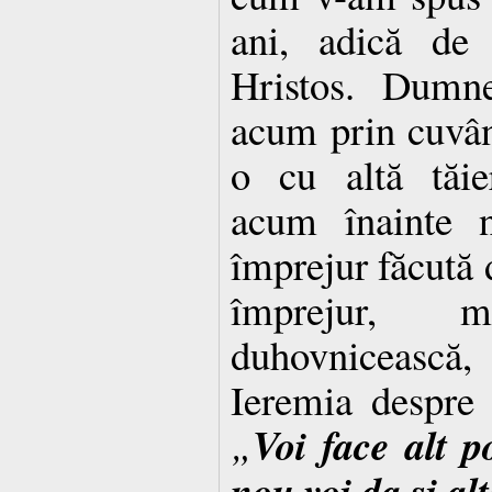
ani, adică de
Hristos. Dumne
acum prin cuvânt
o cu altă tăie
acum înainte n
împrejur făcută d
împrejur, 
duhovnicească
Ieremia des­pre
Voi face alt p
„
nou voi da şi al