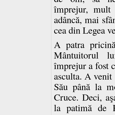
împrejur, mult
adâncă, mai sfân
cea din Legea v
A patra pricin
Mântuitorul lu
împrejur a fost c
as­culta. A venit
Său până la mo
Cruce. Deci, aş
la patimă de P