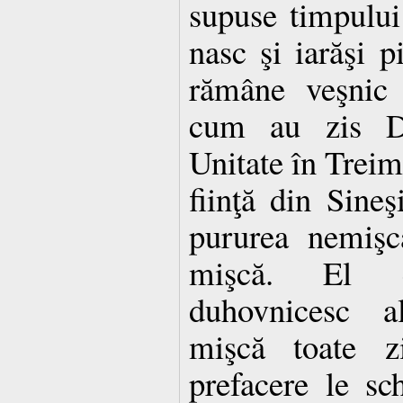
supuse timpului ş
nasc şi iarăşi
rămâne veş­nic
cum au zis Dum
Unitate în Treim
fiinţă din Si­neş
pururea nemişca
mişcă. El e
duhovnicesc al
mişcă toate zi
prefacere le sch