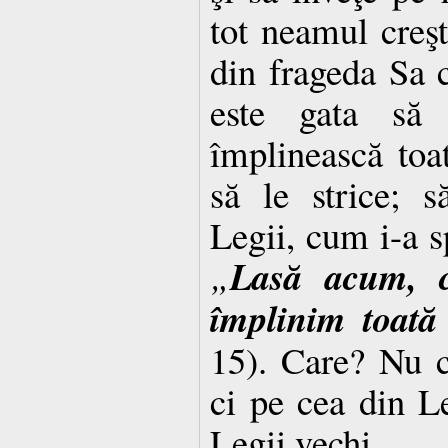
tot neamul creşt
din fra­geda Sa c
este gata să 
împlinească toa
să le strice; 
Legii, cum i-a sp
Lasă acum, 
„
împlinim toată
15). Care? Nu c
ci pe cea din L
Legii vechi.