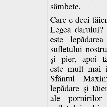
sâm­bete.
Care e deci tăie
Legea darului? 
este lepă­da­re
sufletului nostr
şi pier, apoi tă
este mult mai 
Sfântul Maxim
lepădare şi tăie
ale pornirilor