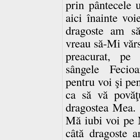
prin pântecele u
aici înainte voi
dra­goste am s
vreau să-Mi văr
preacurat, pe
sângele Fecioa
pentru voi şi pe
ca să vă povăţ
dragostea Mea. 
Mă iubi voi pe 
câtă dragoste 