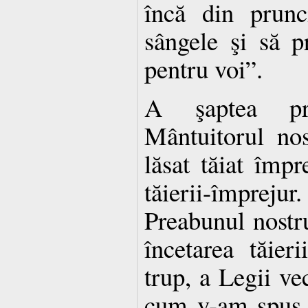
încă din prun­
sângele şi să p
pentru voi”.
A şaptea pr
Mântuitorul nos
lăsat tăiat împr
tăierii-împreju
Preabunul nostru
încetarea tăier
trup, a Legii ve
cum v-am spus 