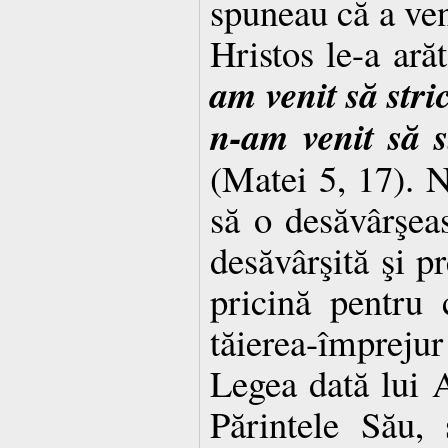
spuneau că a ven
Hristos le-a ară
am venit să stri
n-am venit să s
(Matei 5, 17). N-
să o desăvârşeas
desăvârşită şi p
pri­cină pentru
tăierea-împrejur
Legea dată lui
Părintele Său,