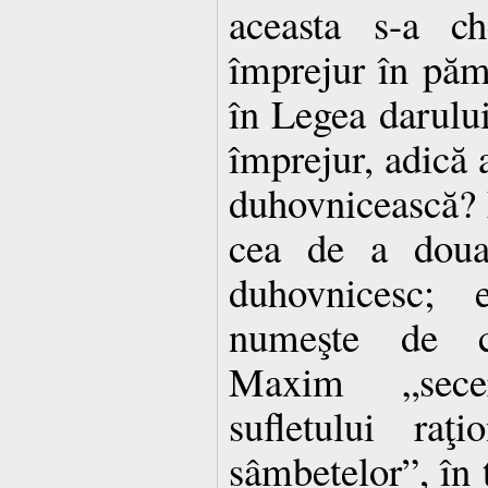
aceasta s-a ch
împrejur în pă­m
în Legea darului, 
împrejur, adică 
du­hov­ni­cească?
cea de a doua 
duhovnicesc; 
numeşte de căt
Maxim „secer
sufletului raţ
sâmbetelor”, în 