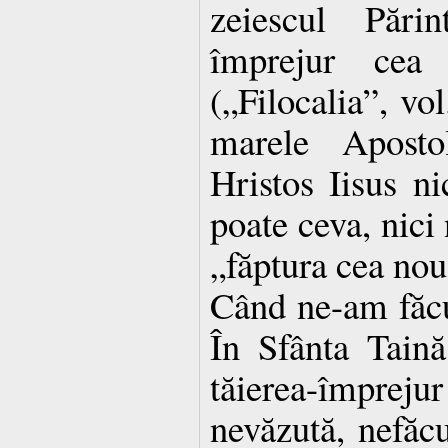
zeiescul Pări
împrejur cea
(„Filocalia”, vol
marele Aposto
Hristos Iisus ni
poate ce­va, nici
„făptura cea nou
Când ne-am făcut
În Sfânta Taină
tăierea-împrej
nevăzută, nefă­c