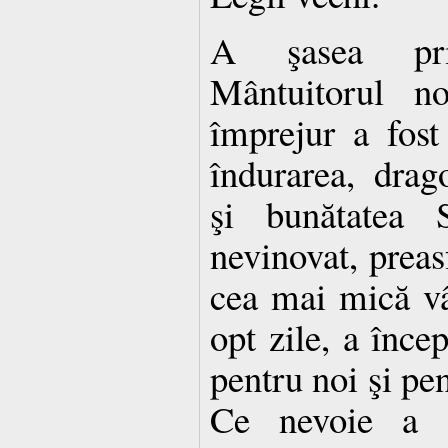
A şasea pri
Mântuitorul no
împrejur a fost
îndurarea, dra­
şi bunătatea 
nevinovat, preasf
cea mai mică vâ
opt zile, a încep
pentru noi şi pe
Ce ne­voie a 