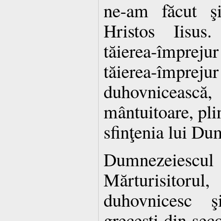
ne-am făcut şi
Hristos Iisus
tăierea-împrej
tăierea-împrej
duhovni­ceas
mântuitoare, plin
sfinţenia lui D
Dumnezeiesc
Mărturisitoru
duhovnicesc ş
greceşti din se­c