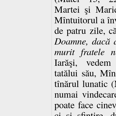
Martei şi Marie
Mîntuitorul a înv
de patru zile, c
Doamne, dacă ai 
murit fratele n
Iarăşi, vedem
tatălui său, Mîn
tînărul lunatic 
numai vindecare
poate face cinev
ci şi sfinţire,