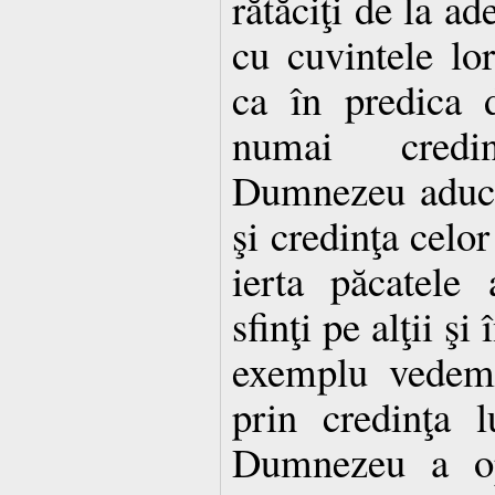
rătăciţi de la ad
cu cuvintele lo
ca în predica 
numai credi
Dumnezeu aduce 
şi credinţa celor
ierta păcatele 
sfinţi pe alţii ş
exemplu vedem
prin credinţa 
Dumnezeu a opr