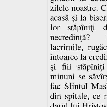
zilele noastre. C
acasă şi la biser
lor stăpîniţi 
necredinţă?
lacrimile, rugăc
întoarce la credi
şi fiii stăpîni
minuni se săvîr
fac Sfîntul Mas
din spitale, ce 
darul lui Hristos