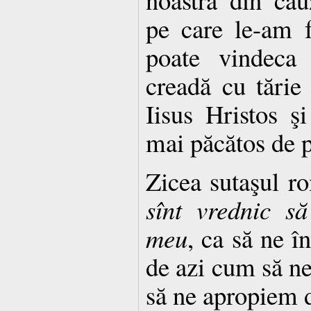
pe care le-am f
poate vindeca
creadă cu tărie 
Iisus Hristos ş
mai păcătos de 
Zicea sutaşul r
sînt vrednic să
meu
, ca să ne în
de azi cum să n
să ne apropiem d