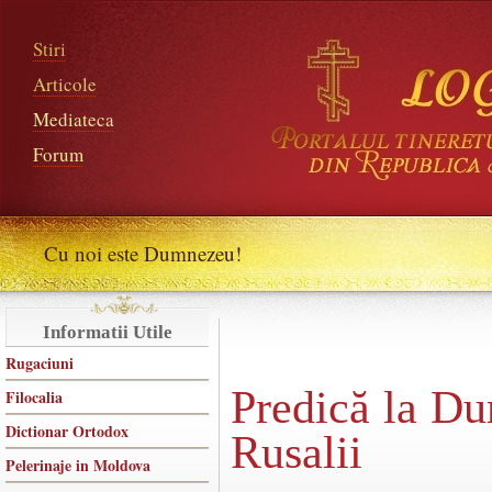
Stiri
Articole
Mediateca
Forum
Cu noi este Dumnezeu!
Informatii Utile
Rugaciuni
Predică la Du
Filocalia
Dictionar Ortodox
Rusalii
Pelerinaje in Moldova