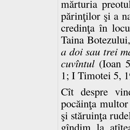
mărturia preotul
părinţilor şi a n
credinţa în locu
Taina Botezului
a doi
sau trei m
cuvîntul
(Ioan 5
1; I Timotei 5, 1
Cît despre vin
pocăinţa multor 
şi stăruinţa rude
gîndim la atît