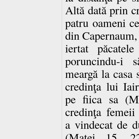
Altă dată prin c
patru oameni ce
din Capernaum, H
iertat păcatel
poruncindu-i s
meargă la casa s
credinţa lui Iai
pe fiica sa (M
credinţa femei
a vindecat de d
(Matei 15, 22