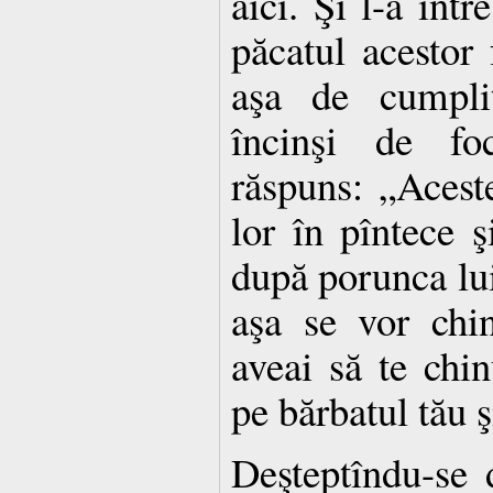
aici. Şi l-a într
păcatul acestor
aşa de cumplit
încinşi de fo
răspuns: „Acest
lor în pîntece ş
după porunca l
aşa se vor chin
aveai să te chin
pe bărbatul tău ş
Deşteptîndu-se