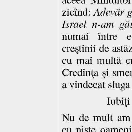
zicînd:
Adevăr g
Israel n-am găs
numai între ev
creştinii de ast
cu mai multă cr
Credinţa şi smere
a vindecat sluga 
Iubiţi
Nu de mult am 
cu nişte oameni 