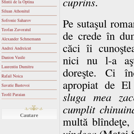
cuprins
.
Sfintii de la Optina
Siluan Athonitul
Pe sutaşul roman
Sofronie Saharov
Teofan Zavoratul
de crede în dum
Alexander Schmemann
căci îi cunoşte
Andrei Andreicut
nici nu l-a aş
Danion Vasile
Laurentiu Dumitru
doreşte. Ci în
Rafail Noica
apropiat de El
Savatie Bastovoi
sluga mea zac
Teofil Paraian
cumplit chinuin
Cautare
multă blîndeţe, 
vindeca
(Matei 8