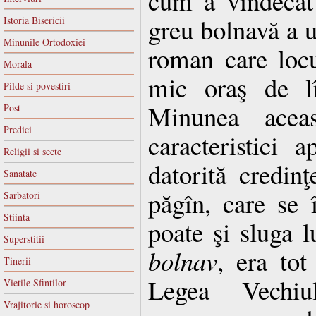
cum a vindecat
greu bolnavă a u
Istoria Bisericii
Minunile Ortodoxiei
roman care loc
Morala
mic oraş de lî
Pilde si povestiri
Minunea aceas
Post
Predici
caracteristici a
Religii si secte
datorită credin
Sanatate
păgîn, care se 
Sarbatori
Stiinta
poate şi sluga l
Superstitii
bolnav
, era tot
Tinerii
Legea Vechiu
Vietile Sfintilor
Vrajitorie si horoscop