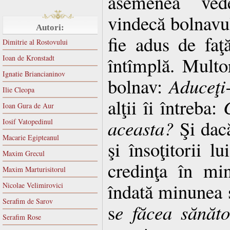
asemenea ved
vindecă bolnavul 
Autori:
fie adus de faţ
Dimitrie al Rostovului
întîmplă. Multo
Ioan de Kronstadt
Ignatie Briancianinov
bolnav:
Aduceţi-
Ilie Cleopa
alţii îi întreba:
Ioan Gura de Aur
aceasta?
Şi dacă
Iosif Vatopedinul
Macarie Egipteanul
şi însoţitorii l
Maxim Grecul
credinţa în mi
Maxim Marturisitorul
îndată minunea s
Nicolae Velimirovici
Serafim de Sarov
s
e făcea sănăt
Serafim Rose