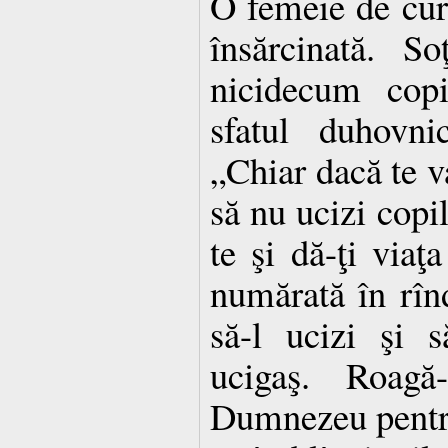
O femeie de cur
însărcinată. S
nicidecum copi
sfatul duhovni
„Chiar dacă te v
să nu ucizi copil
te şi dă-ţi viaţa
numărată în rîn
să-l ucizi şi s
ucigaş. Roagă
Dumnezeu pentru 