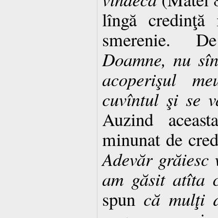
lîngă credinţă
smerenie. D
Doamne, nu sînt
acoperişul m
cuvîntul şi se 
Auzind aceasta
minunat de credi
Adevăr grăiesc v
am găsit atîta 
spun
că mulţi d