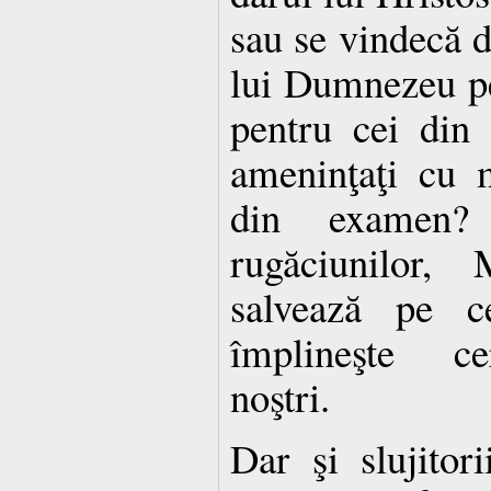
sau se vindecă d
lui Dumnezeu pen
pentru cei din 
ameninţaţi cu 
din examen? D
rugăciunilor, 
salvează pe c
împlineşte cer
noştri.
Dar şi slujitori