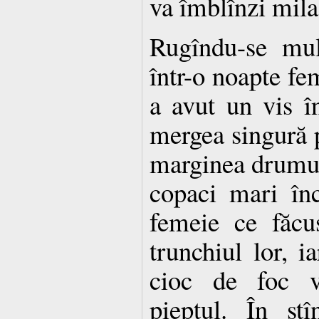
va îmblînzi mila
Rugîndu-se mul
într-o noapte fe
a avut un vis î
mergea singură 
marginea drumul
copaci mari înc
femeie ce făcu
trunchiul lor, i
cioc de foc v
pieptul. În stî