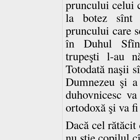
pruncului celui 
la botez sînt p
pruncului care s
în Duhul Sfîn
trupeşti l-au n
Totodată naşii sî
Dumnezeu şi a B
duhovnicesc va 
ortodoxă şi va f
Dacă cel rătăcit 
nu ştie copilul c