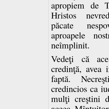
apropiem de Tr
Hristos nevred
păcate nespo
aproapele nos
neîmplinit.
Vedeţi că ac
credinţă, avea 
faptă. Necreş
credincios ca iu
mulţi creştini 
aceea Mîntuitor