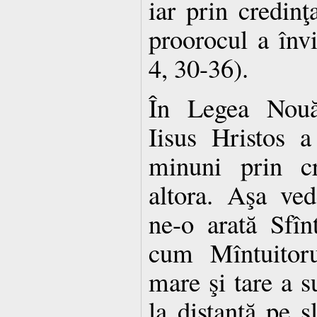
iar prin credinţ
proorocul a învi
4, 30-36).
În Legea Nouă,
Iisus Hristos 
minuni prin cr
altora. Aşa ve
ne-o arată Sfîn
cum Mîntuitoru
mare şi tare a s
la distanţă pe s