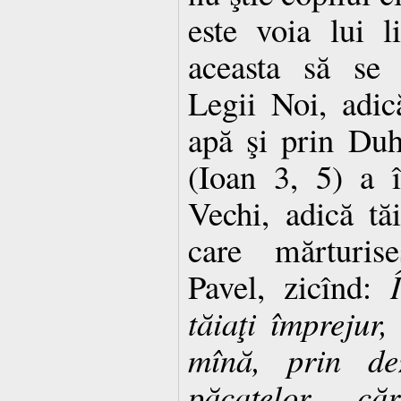
este voia lui l
aceasta să se 
Legii Noi, adic
apă şi prin Du
(Ioan 3, 5) a î
Vechi, adică tă
care mărturise
Pavel, zicînd:
tăiaţi împrejur,
mînă, prin de
păcatelor căr