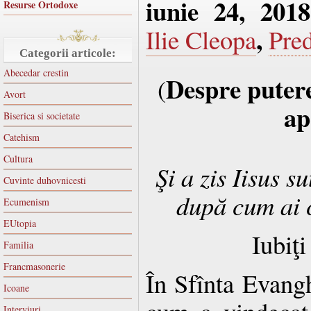
iunie 24, 2018
Resurse Ortodoxe
,
Ilie Cleopa
Pred
Categorii articole:
Abecedar crestin
Despre putere
(
Avort
ap
Biserica si societate
Catehism
Cultura
Şi a zis Iisus s
Cuvinte duhovnicesti
după cum ai 
Ecumenism
EUtopia
Iubiţi
Familia
Francmasonerie
În Sfînta Evangh
Icoane
Interviuri