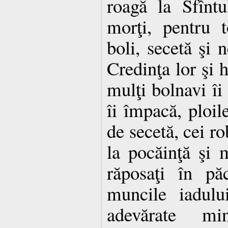
roagă la Sfîntu
morţi, pentru t
boli, secetă şi n
Credinţa lor şi 
mulţi bolnavi îi 
îi împacă, ploil
de secetă, cei ro
la pocăinţă şi m
răposaţi în pă
muncile iadulu
adevărate mi