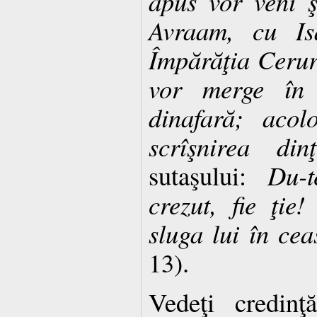
apus vor veni 
Avraam, cu Is
Împărăţia Ceruril
vor merge în 
dinafară; acol
scrîşnirea dinţ
sutaşului:
Du-
crezut, fie ţie
sluga lui în cea
13).
Vedeţi credin