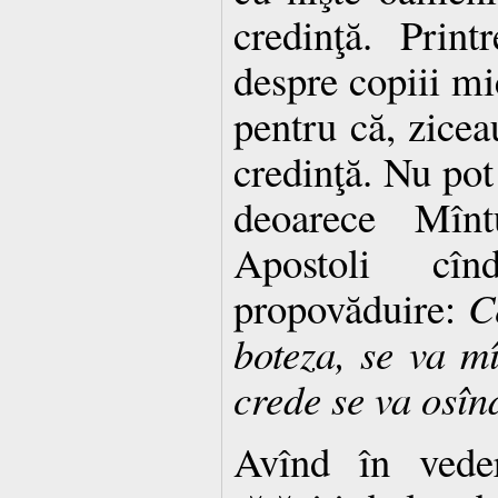
credinţă. Print
despre copiii mic
pentru că, zicea
credinţă. Nu pot 
deoarece Mînt
Apostoli cî
propovăduire:
C
boteza, se va mî
crede se va osîn
Avînd în vede