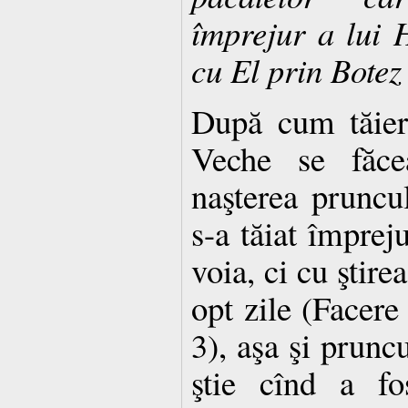
împrejur a lui H
cu El prin Botez
După cum tăier
Veche se făce
naşterea pruncu
s-a tăiat împrej
voia, ci cu ştire
opt zile (Facere
3), aşa şi prunc
ştie cînd a fo