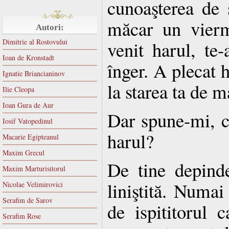
cunoaşterea de 
măcar un vierm
Autori:
Dimitrie al Rostovului
venit harul, te-
Ioan de Kronstadt
înger. A plecat h
Ignatie Briancianinov
la starea ta de m
Ilie Cleopa
Ioan Gura de Aur
Dar spune-mi, 
Iosif Vatopedinul
harul?
Macarie Egipteanul
Maxim Grecul
De tine depind
Maxim Marturisitorul
liniştită. Numai
Nicolae Velimirovici
Serafim de Sarov
de ispititorul 
Serafim Rose