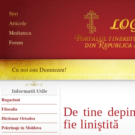
Stiri
Articole
Mediateca
Forum
Cu noi este Dumnezeu!
Informatii Utile
Rugaciuni
De tine depin
Filocalia
Dictionar Ortodox
fie liniştită
Pelerinaje in Moldova