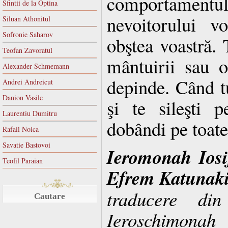
comportame
Sfintii de la Optina
nevoitorului vo
Siluan Athonitul
Sofronie Saharov
obştea voastră. T
Teofan Zavoratul
mântuirii sau o
Alexander Schmemann
depinde. Când tu
Andrei Andreicut
Danion Vasile
şi te sileşti p
Laurentiu Dumitru
dobândi pe toate
Rafail Noica
Savatie Bastovoi
Ieromonah Iosif
Teofil Paraian
Efrem Katunaki
traducere di
Cautare
Ieroschimona