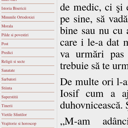
de medic, ci şi 
Istoria Bisericii
pe sine, să vad
Minunile Ortodoxiei
bine sau nu cu
Morala
Pilde si povestiri
care i le-a dat 
Post
va urmări pas 
Predici
trebuie să te urm
Religii si secte
Sanatate
De multe ori l-a
Sarbatori
Stiinta
Iosif cum a aj
Superstitii
duhovnicească. 
Tinerii
Vietile Sfintilor
„M-am adânc
Vrajitorie si horoscop