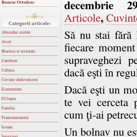
decembrie 2
Resurse Ortodoxe
,
Articole
Cuvint
Categorii articole:
Să nu stai fără 
Abecedar crestin
Avort
fiecare moment 
Biserica si societate
supraveghezi pe
Catehism
dacă eşti în regu
Cultura
Cuvinte duhovnicesti
Dacă eşti un mon
Ecumenism
te vei cerceta 
EUtopia
Familia
cum ţi-ai petrecu
Francmasonerie
Icoane
Un bolnav nu es
Interviuri