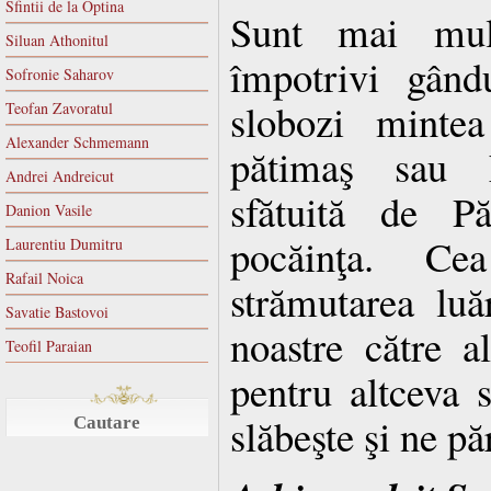
Sfintii de la Optina
Sunt mai mul
Siluan Athonitul
împotrivi gând
Sofronie Saharov
slobozi minte
Teofan Zavoratul
Alexander Schmemann
pătimaş sau h
Andrei Andreicut
sfătuită de Păr
Danion Vasile
pocăinţa. C
Laurentiu Dumitru
Rafail Noica
strămutarea luăr
Savatie Bastovoi
noastre către a
Teofil Paraian
pentru altceva s
slăbeşte şi ne pă
Cautare