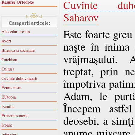
Cuvinte duhov
Resurse Ortodoxe
Saharov
Categorii articole:
Este foarte greu
Abecedar crestin
Avort
naşte în inima 
Biserica si societate
vrăjmaşului. 
Catehism
treptat, prin ne
Cultura
Cuvinte duhovnicesti
împotriva patimil
Ecumenism
Adam, le purtă
EUtopia
Începem astfel
Familia
Francmasonerie
deosebi, a simţ
Icoane
anume mişcare a
Interviuri