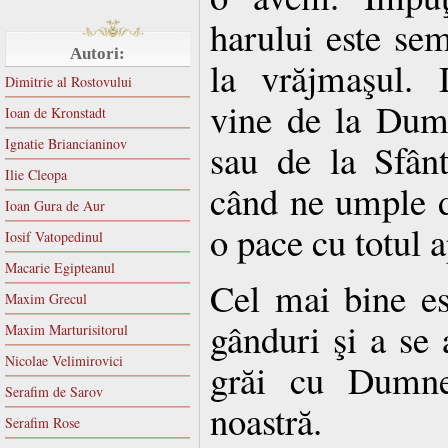
harului este se
Autori:
la vrăjmaşul. 
Dimitrie al Rostovului
vine de la Dum
Ioan de Kronstadt
Ignatie Briancianinov
sau de la Sfân
Ilie Cleopa
când ne umple d
Ioan Gura de Aur
o pace cu totul a
Iosif Vatopedinul
Macarie Egipteanul
Cel mai bine es
Maxim Grecul
gânduri şi a se 
Maxim Marturisitorul
Nicolae Velimirovici
grăi cu Dumne
Serafim de Sarov
noastră.
Serafim Rose