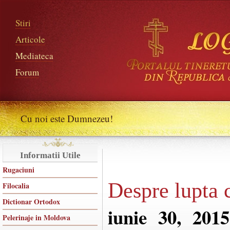
Stiri
Articole
Mediateca
Forum
Cu noi este Dumnezeu!
Informatii Utile
Rugaciuni
Despre lupta 
Filocalia
Dictionar Ortodox
iunie 30, 2015
Pelerinaje in Moldova