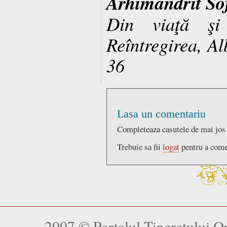
Arhimandrit So
Din viaţă şi
Reîntregirea, Al
36
Lasa un comentariu
Completeaza casutele de mai jos
Trebuie sa fii
logat
pentru a come
2007 © Portalul Tineretului 