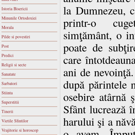
la Dumnezeu, c
Istoria Bisericii
Minunile Ortodoxiei
printr-o cuge
Morala
simţământ, o int
Pilde si povestiri
poate de subţir
Post
care întotdeaun
Predici
Religii si secte
ani de nevoinţă
Sanatate
după părintele n
Sarbatori
osebire atârnă 
Stiinta
Superstitii
Sfânt lucrează î
Tinerii
harului şi a năvă
Vietile Sfintilor
o avem. Împuţi
Vrajitorie si horoscop