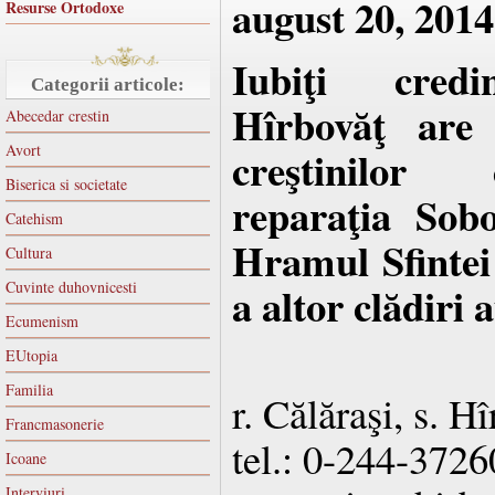
august 20, 2014
Resurse Ortodoxe
Iubiţi credi
Categorii articole:
Hîrbovăţ are 
Abecedar crestin
Avort
creştinilor
Biserica si societate
reparaţia Sobo
Catehism
Hramul Sfintei 
Cultura
Cuvinte duhovnicesti
a altor clădiri a
Ecumenism
EUtopia
Familia
r. Călăraşi, s. H
Francmasonerie
tel.: 0-244-3726
Icoane
Interviuri