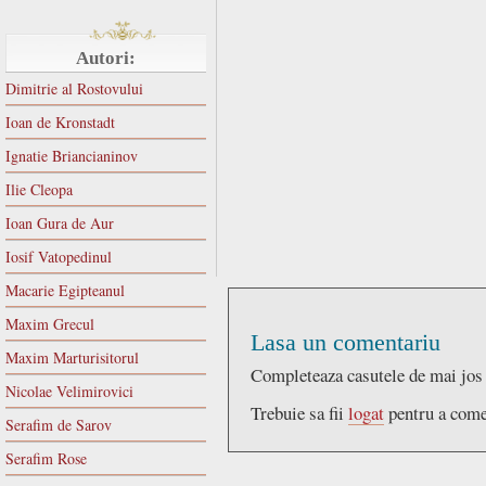
Autori:
Dimitrie al Rostovului
Ioan de Kronstadt
Ignatie Briancianinov
Ilie Cleopa
Ioan Gura de Aur
Iosif Vatopedinul
Macarie Egipteanul
Maxim Grecul
Lasa un comentariu
Maxim Marturisitorul
Completeaza casutele de mai jos
Nicolae Velimirovici
Trebuie sa fii
logat
pentru a come
Serafim de Sarov
Serafim Rose