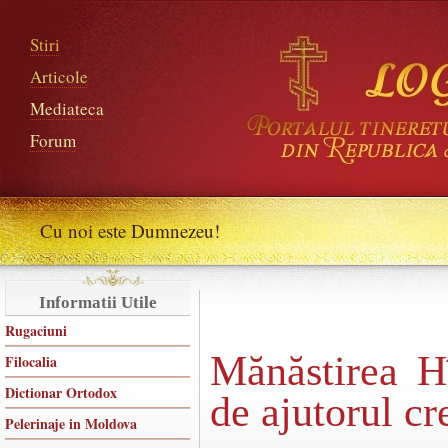
Stiri
Articole
Mediateca
Forum
Cu noi este Dumnezeu!
Informatii Utile
Rugaciuni
Mănăstirea H
Filocalia
Dictionar Ortodox
de ajutorul cr
Pelerinaje in Moldova