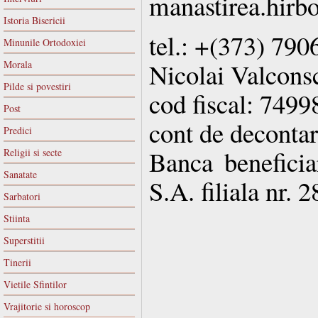
manastirea.hirb
Istoria Bisericii
tel.: +(373) 79
Minunile Ortodoxiei
Nicolai Valcons
Morala
Pilde si povestiri
cod fiscal: 7499
Post
cont de deconta
Predici
Banca beneficia
Religii si secte
Sanatate
S.A. filiala nr. 
Sarbatori
Stiinta
Superstitii
Tinerii
Vietile Sfintilor
Vrajitorie si horoscop