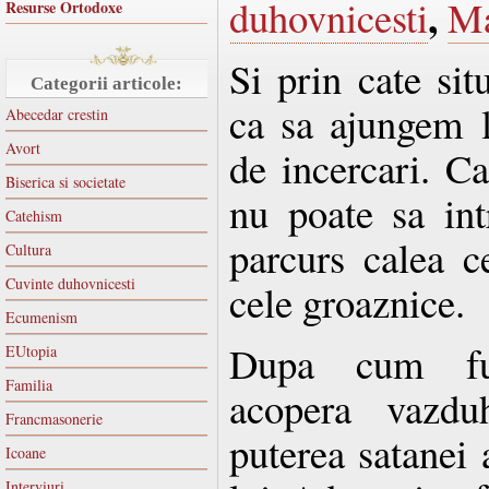
,
duhovnicesti
Ma
Resurse Ortodoxe
Si prin cate sit
Categorii articole:
ca sa ajungem 
Abecedar crestin
Avort
de incercari. C
Biserica si societate
nu poate sa int
Catehism
parcurs calea ce
Cultura
Cuvinte duhovnicesti
cele groaznice.
Ecumenism
Dupa cum fu
EUtopia
Familia
acopera vazdu
Francmasonerie
puterea satanei 
Icoane
Interviuri