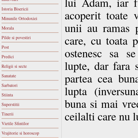
lui Adam, iar f
Istoria Bisericii
acoperit toate v
Minunile Ortodoxiei
unii au ramas p
Morala
care, cu toata p
Pilde si povestiri
Post
ostenesc sa se
Predici
lupte, dar fara
Religii si secte
partea cea buna
Sanatate
Sarbatori
lupta (inversu
Stiinta
buna si mai vre
Superstitii
ceilalti care nu l
Tinerii
Vietile Sfintilor
Vrajitorie si horoscop