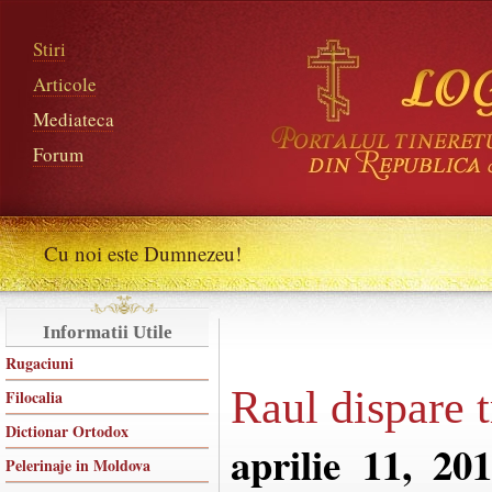
Stiri
Articole
Mediateca
Forum
Cu noi este Dumnezeu!
Informatii Utile
Rugaciuni
Raul dispare t
Filocalia
Dictionar Ortodox
aprilie 11, 20
Pelerinaje in Moldova