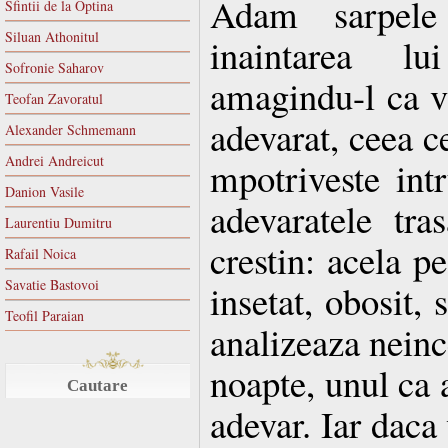
Adam sarpele
Sfintii de la Optina
Siluan Athonitul
inaintarea l
Sofronie Saharov
amagindu-l ca 
Teofan Zavoratul
adevarat, ceea c
Alexander Schmemann
Andrei Andreicut
mpotriveste intr
Danion Vasile
adevaratele tras
Laurentiu Dumitru
crestin: acela pe
Rafail Noica
Savatie Bastovoi
insetat, obosit, 
Teofil Paraian
analizeaza neince
noapte, unul ca a
Cautare
adevar. Iar daca 