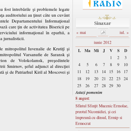
au fost întrebările şi problemele legate
faţa auditoriului au ţinut câte un cuvânt
ntele Departamentului Informaţional
Sinaxar
bază care ţin de activitatea Bisericii pe
erviciului informaţional în eparhii, a
« mai
iul. »
 jurnalisticii.
iunie 2012
de mitropolitul Iuvenalie de Krutiţî şi
L
Ma
Mi
J
V
S
D
mitropolitul Varsanufie de Saransk şi
1
2
3
arion de Volokolamsk, preşedintele
4
5
6
7
8
9
10
ii Smirnov, şeful adjunct al direcţiei
11
12
13
14
15
16
17
tă şi de Patriarhul Kiril al Moscovei şi
18
19
20
21
22
23
24
25
26
27
28
29
30
Astazi pomenim
8 august:
Sfîntul Sfinţit Mucenic Ermolae,
preotul Nicomidiei, şi cei
împreună cu dînsul, Ermip si
Ermocrat