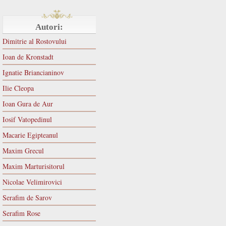
Autori:
Dimitrie al Rostovului
Ioan de Kronstadt
Ignatie Briancianinov
Ilie Cleopa
Ioan Gura de Aur
Iosif Vatopedinul
Macarie Egipteanul
Maxim Grecul
Maxim Marturisitorul
Nicolae Velimirovici
Serafim de Sarov
Serafim Rose