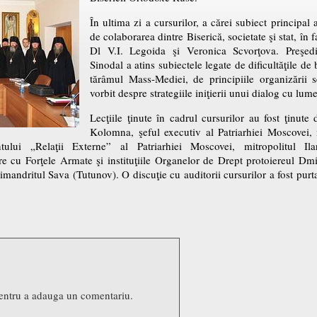
În ultima zi a cursurilor, a cărei subiect principal 
de colaborarea dintre Biserică, societate şi stat, în 
Dl V.I. Legoida şi Veronica Scvorţova. Preşedi
Sinodal a atins subiectele legate de dificultăţile de 
tărâmul Mass-Mediei, de principiile organizării s
vorbit despre strategiile iniţierii unui dialog cu lumea
Lecţiile ţinute în cadrul cursurilor au fost ţinute 
Kolomna, şeful executiv al Patriarhiei Moscovei, 
tului „Relaţii Externe” al Patriarhiei Moscovei, mitropolitul Il
cu Forţele Armate şi instituţiile Organelor de Drept protoiereul Dmitr
mandritul Sava (Tutunov). O discuţie cu auditorii cursurilor a fost purta
entru a adauga un comentariu.