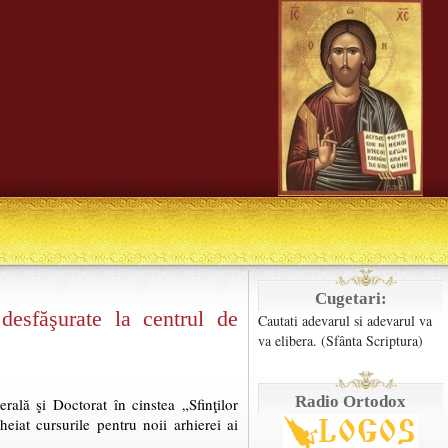
Cugetari:
desfăşurate la centrul de
Cautati adevarul si adevarul va
va elibera. (Sfânta Scriptura)
Radio Ortodox
ală şi Doctorat în cinstea „Sfinţilor
eiat cursurile pentru noii arhierei ai