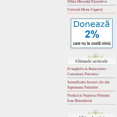
Sfînta Muceniţă Parascheva
Cuviosul Moise Ungurul
Ultimele articole
Evanghelia la Bunavestire –
Comentarii Patristice
Semnificatia fiecarei zile din
Saptamana Patimilor
Predică la Naşterea Sfîntului
Ioan Botezătorul