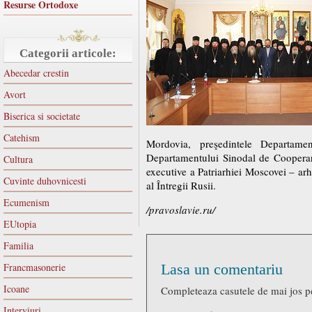
Resurse Ortodoxe
Categorii articole:
Abecedar crestin
Avort
Biserica si societate
Catehism
Mordovia, preşedintele Departamen
Departamentului Sinodal de Cooperare 
Cultura
executive a Patriarhiei Moscovei – arhi
Cuvinte duhovnicesti
al Întregii Rusii.
Ecumenism
/pravoslavie.ru/
EUtopia
Familia
Francmasonerie
Lasa un comentariu
Icoane
Completeaza casutele de mai jos p
Interviuri