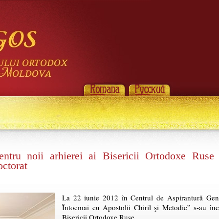
pentru noii arhierei ai Bisericii Ortodoxe Ruse 
octorat
La 22 iunie 2012 în Centrul de Aspirantură Gener
Întocmai cu Apostolii Chiril şi Metodie” s-au înch
Bisericii Ortodoxe Ruse.