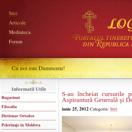
Stiri
Articole
Mediateca
Forum
Cu noi este Dumnezeu!
Informatii Utile
S-au încheiat cursurile 
Rugaciuni
Aspirantură Generală şi D
Filocalia
iunie 25, 2012
Categoria:
Stiri
Dictionar Ortodox
Pelerinaje in Moldova