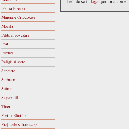
Trebuie sa fii
logat
pentru a comen
Istoria Bisericii
Minunile Ortodoxiei
Morala
Pilde si povestiri
Post
Predici
Religii si secte
Sanatate
Sarbatori
Stiinta
Superstitii
Tinerii
Vietile Sfintilor
Vrajitorie si horoscop