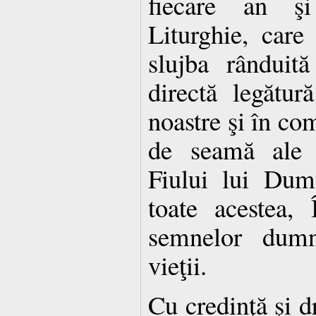
fiecare an şi
Liturghie, care
slujba rânduit
directă legătur
noastre şi în c
de seamă ale î
Fiului lui Dum
toate acestea, 
semnelor dumne
vieţii.
Cu credinţă şi dr