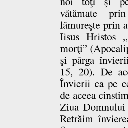
noi toţi şi pe
vătămate pri
lămureşte prin 
Iisus Hristos 
morţi” (Apocalips
şi pârga învieri
15, 20). De ac
Învierii ca pe c
de aceea cinsti
Ziua Domnului –
Retrăim învierea