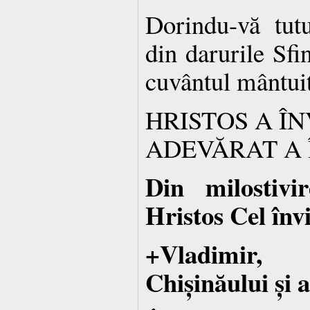
Dorindu-vă tutu
din darurile Sfin
cuvântul mântuit
HRISTOS A ÎN
ADEVĂRAT A 
Din milostivi
Hristos Cel înv
+Vladimir,
Chișinăului și 