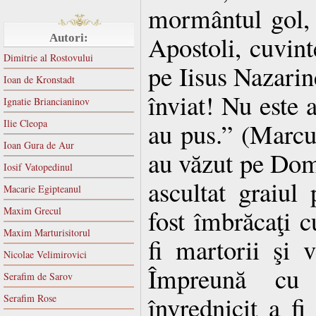
mormântul gol, 
Apostoli, cuvint
Autori:
Dimitrie al Rostovului
pe Iisus Nazarin
Ioan de Kronstadt
înviat! Nu este a
Ignatie Briancianinov
Ilie Cleopa
au pus.” (Marcu 
Ioan Gura de Aur
au văzut pe Domn
Iosif Vatopedinul
ascultat graiul 
Macarie Egipteanul
fost îmbrăcaţi c
Maxim Grecul
Maxim Marturisitorul
fi martorii şi ve
Nicolae Velimirovici
Împreună cu
Serafim de Sarov
învrednicit a f
Serafim Rose