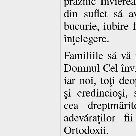
praznic Înviere
din suflet să a
bucurie, iubire 
înţelegere.
Familiile să vă 
Domnul Cel învia
iar noi, toţi deo
şi credincioşi,
cea dreptmărit
adevăraţilor fi
Ortodoxii.