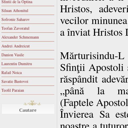
Sfintii de la Optina
Hristos, adeve
Siluan Athonitul
vecilor minunea 
Sofronie Saharov
a înviat Hristo
Teofan Zavoratul
Alexander Schmemann
Andrei Andreicut
Mărturisindu-
Danion Vasile
Sfinţii Apostoli 
Laurentiu Dumitru
Rafail Noica
răspândit adevăr
Savatie Bastovoi
„până la mar
Teofil Paraian
(Faptele Apostoli
Învierea Sa est
Cautare
noastre a tuturo