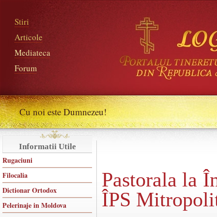
Stiri
Articole
Mediateca
Forum
Cu noi este Dumnezeu!
Informatii Utile
Rugaciuni
Pastorala la 
Filocalia
Dictionar Ortodox
ÎPS Mitropoli
Pelerinaje in Moldova