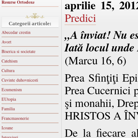
aprilie 15, 201
Resurse Ortodoxe
Predici
Categorii articole:
„A înviat! Nu es
Abecedar crestin
Avort
Iată locul unde
Biserica si societate
(Marcu 16, 6)
Catehism
Cultura
Prea Sfinţiţi Ep
Cuvinte duhovnicesti
Prea Cucernici p
Ecumenism
şi monahii, Drep
EUtopia
Familia
HRISTOS A ÎN
Francmasonerie
Icoane
De la fiecare al
Interviuri