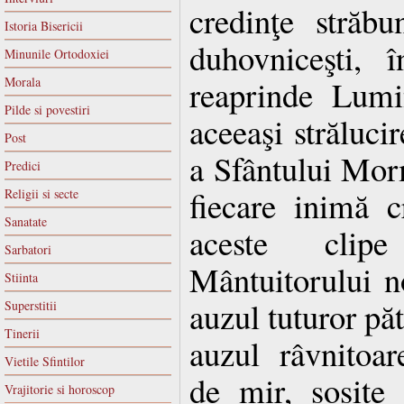
credinţe străbun
Istoria Bisericii
duhovniceşti, 
Minunile Ortodoxiei
reaprinde Lumi
Morala
Pilde si povestiri
aceeaşi străluci
Post
a Sfântului Mor
Predici
fiecare inimă cr
Religii si secte
Sanatate
aceste clipe
Sarbatori
Mântuitorului no
Stiinta
auzul tuturor păt
Superstitii
Tinerii
auzul râvnitoar
Vietile Sfintilor
de mir, sosite 
Vrajitorie si horoscop