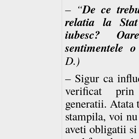
De ce trebu
– “
relatia la Sta
iubesc? Oar
sentimentele o
D.)
– Sigur ca influe
verificat pri
generatii. Atata 
stampila, voi nu 
aveti obligatii s