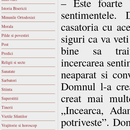
– Este foarte 
Istoria Bisericii
sentimentele. 
Minunile Ortodoxiei
casatoria cu ac
Morala
siguri ca va veti
Pilde si povestiri
Post
bine sa trait
Predici
incercarea sent
Religii si secte
neaparat si con
Sanatate
Sarbatori
Domnul l-a cre
Stiinta
creat mai mult
Superstitii
„Incearca, Ada
Tinerii
Vietile Sfintilor
potriveste”. Do
Vrajitorie si horoscop