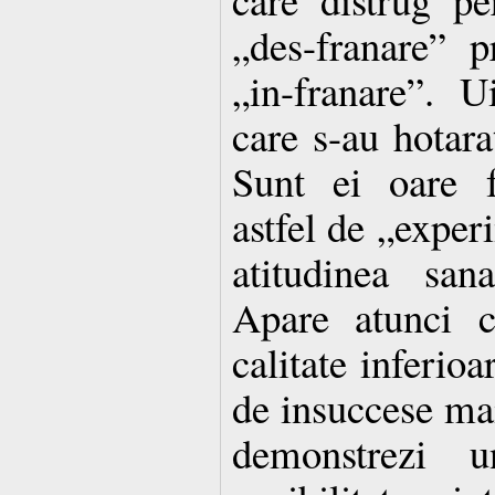
„des-franare” p
„in-franare”. U
care s-au hotarat
Sunt ei oare f
astfel de „experi
atitudinea san
Apare atunci 
calitate inferioa
de insuccese mai
demonstrezi u