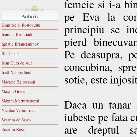
femeie si i-a b
pe Eva la conv
Autori:
principiu se in
Dimitrie al Rostovului
Ioan de Kronstadt
pierd binecuva
Ignatie Briancianinov
Pe deasupra, p
Ilie Cleopa
concubina, spr
Ioan Gura de Aur
Iosif Vatopedinul
sotie, este injosi
Macarie Egipteanul
Maxim Grecul
Daca un tanar 
Maxim Marturisitorul
Nicolae Velimirovici
iubeste pe fata c
Serafim de Sarov
are dreptul s
Serafim Rose