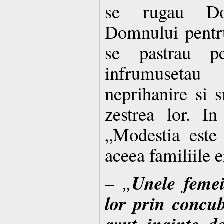
se rugau Do
Domnului pentru
se pastrau p
infrumuseta
neprihanire si s
zestrea lor. I
„Modestia es­te
aceea familiile e
Unele femei 
– „
lor prin concub
avut inainte d