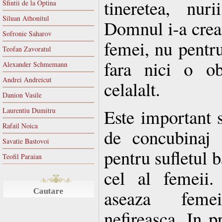
tineretea, nur
Sfintii de la Optina
Siluan Athonitul
Domnul i-a creat
Sofronie Saharov
femei, nu pentru
Teofan Zavoratul
fara nici o ob
Alexander Schmemann
Andrei Andreicut
celalalt.
Danion Vasile
Este important s
Laurentiu Dumitru
Rafail Noica
de concubinaj 
Savatie Bastovoi
pentru sufletul b
Teofil Paraian
cel al femeii.
aseaza femei
Cautare
nefireasca. In p