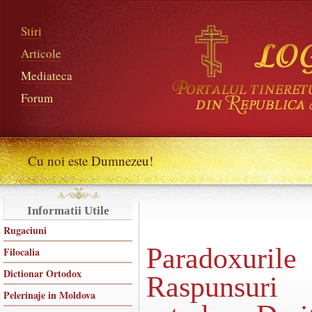
Stiri
Articole
Mediateca
Forum
Cu noi este Dumnezeu!
Informatii Utile
Rugaciuni
Paradoxurile
Filocalia
Dictionar Ortodox
Raspunsuri 
Pelerinaje in Moldova