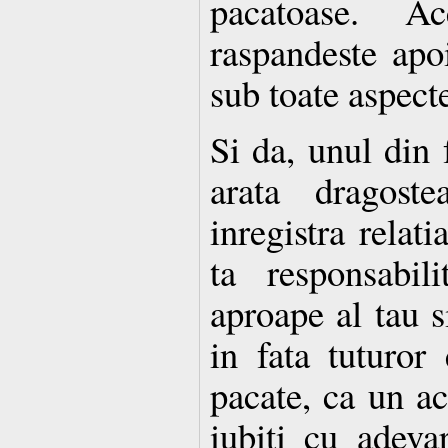
pacatoase. Ac
raspandeste apoi
sub toate aspecte
Si da, unul din f
arata dragost
inregistra relati
ta responsabil
aproape al tau s
in fa­ta tuturor 
pacate, ca un a
iubiti cu adeva