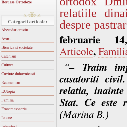
ortodox Dmi
Resurse Ortodoxe
relatiile dina
despre pastrar
Categorii articole:
Abecedar crestin
februarie 1
Avort
,
Articole
Famili
Biserica si societate
Catehism
– Traim im
“
Cultura
Cuvinte duhovnicesti
casatoriti civi
Ecumenism
relatia, inaint
EUtopia
Stat. Ce es­te
Familia
Francmasonerie
(Marina B.)
Icoane
Interviuri