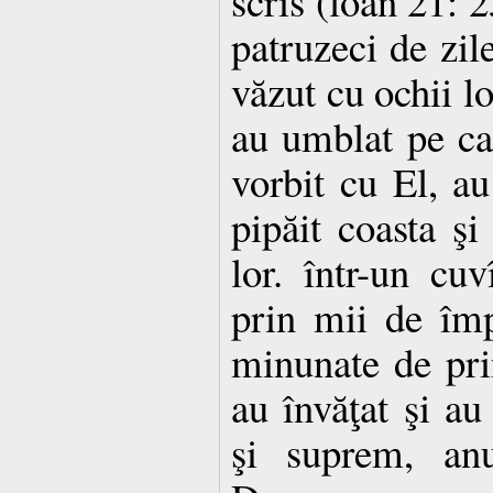
scris (loan 21: 
patruzeci de zil
văzut cu ochii l
au umblat pe ca
vorbit cu El, au
pipăit coasta şi
lor. într-un cu
prin mii de împ
minunate de pri
au învăţat şi au
şi suprem, an