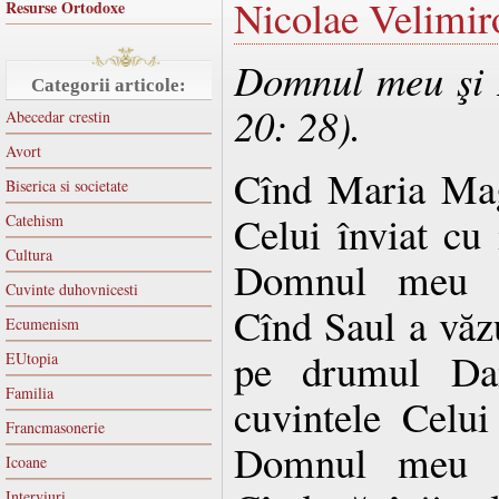
Nicolae Velimir
Resurse Ortodoxe
Domnul meu şi 
Categorii articole:
20: 28).
Abecedar crestin
Avort
Cînd Maria Mag
Biserica si societate
Celui înviat cu 
Catehism
Cultura
Domnul meu 
Cuvinte duhovnicesti
Cînd Saul a văz
Ecumenism
pe drumul Dam
EUtopia
Familia
cuvintele Celui 
Francmasonerie
Domnul meu 
Icoane
Interviuri