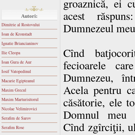
groaznică, ei c
acest răspu
Autori:
Dumnezeul meu
Dimitrie al Rostovului
Ioan de Kronstadt
Ignatie Briancianinov
Cînd batjocori
Ilie Cleopa
fecioarele car
Ioan Gura de Aur
Iosif Vatopedinul
Dumnezeu, într
Macarie Egipteanul
Acela pentru ca
Maxim Grecul
căsătorie, ele t
Maxim Marturisitorul
Nicolae Velimirovici
Domnul meu 
Serafim de Sarov
Cînd zgîrciţii, u
Serafim Rose