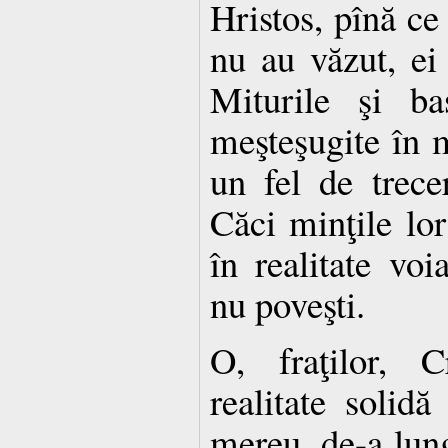
Hristos, pînă ce 
nu au văzut, ei
Miturile şi ba
meşteşugite în 
un fel de trecer
Căci minţile lor
în realitate voi
nu poveşti.
O, fraţilor, C
realitate solid
mereu, de-a lun