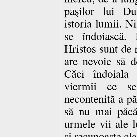
paşilor lui D
istoria lumii. N
se îndoiască. 
Hristos sunt de 
are nevoie să d
Căci îndoiala 
viermii ce se
necontenită a pă
să nu mai păcă
urmele vii ale
şi recunoaşte cla