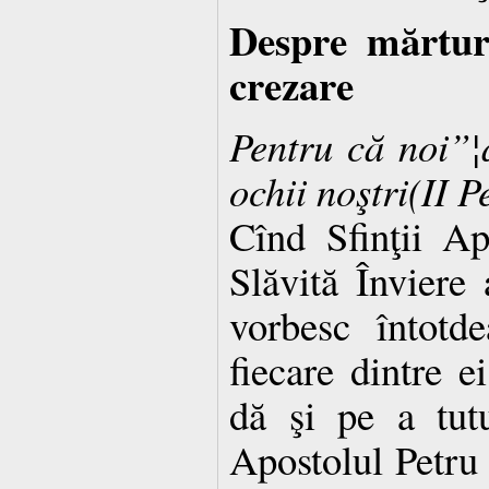
Despre mărturi
crezare
Pentru că noi”¦
ochii noştri(II P
Cînd Sfinţii Ap
Slăvită Înviere
vorbesc întotd
fiecare dintre e
dă şi pe a tutur
Apostolul Petru 