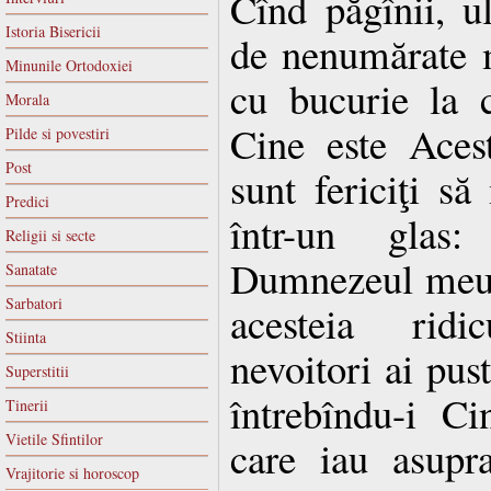
Cînd păgînii, u
Istoria Bisericii
de nenumărate 
Minunile Ortodoxiei
cu bucurie la c
Morala
Cine este Aces
Pilde si povestiri
Post
sunt fericiţi s
Predici
într-un gla
Religii si secte
Dumnezeul meu! 
Sanatate
Sarbatori
acesteia ridi
Stiinta
nevoitori ai pust
Superstitii
întrebîndu-i C
Tinerii
Vietile Sfintilor
care iau asupr
Vrajitorie si horoscop