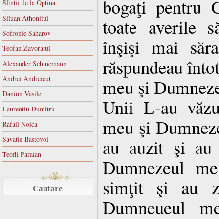
bogaţi pentru C
Sfintii de la Optina
Siluan Athonitul
toate averile s
Sofronie Saharov
înşişi mai săra
Teofan Zavoratul
răspundeau înto
Alexander Schmemann
Andrei Andreicut
meu şi Dumneze
Danion Vasile
Unii L-au văzu
Laurentiu Dumitru
meu şi Dumneze
Rafail Noica
Savatie Bastovoi
au auzit şi au
Teofil Paraian
Dumnezeul meu
simţit şi au 
Cautare
Dumneueul meu