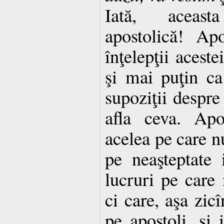
Iată, aceast
apostolică! Ap
înţelepţii aceste
şi mai puţin ca 
supoziţii despre
afla ceva. Apo
acelea pe care nu
pe neaşteptate 
lucruri pe care 
ci care, aşa zicî
pe apostoli, şi 