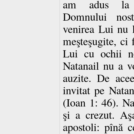
am adus la c
Domnului nost
venirea Lui nu
meşteşugite, ci 
Lui cu ochii no
Natanail nu a v
auzite. De acee
invitat pe Natan
(Ioan 1: 46). Na
şi a crezut. Aşa
apostoli: pînă 