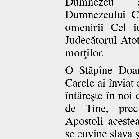
Dumnezeu 
Dumnezeului Ce
omenirii Cel i
Judecătorul Atotp
morţilor.
O Stăpîne Doam
Carele ai înviat 
întăreşte în noi 
de Tine, prec
Apostoli acestea
se cuvine slava 