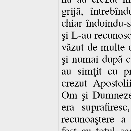
grijă, întrebîn
chiar îndoindu-s
şi L-au recunos
văzut de multe o
şi numai după c
au simţit cu pr
crezut Apostol
Om şi Dumnezeu
era suprafires
recunoaştere a 
fost cu totul se