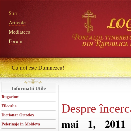
Stiri
Articole
Mediateca
Forum
Cu noi este Dumnezeu!
Informatii Utile
Rugaciuni
Despre încerc
Filocalia
Dictionar Ortodox
mai 1, 2011
Pelerinaje in Moldova