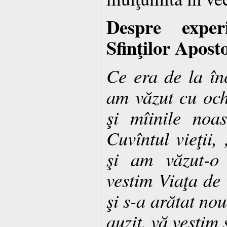
Despre exper
Sfinţilor Aposto
Ce era de la în
am văzut cu ochi
şi mîinile noa
Cuvîntul vieţii,
şi am văzut-o 
vestim Viaţa de 
şi s-a arătat no
auzit, vă vestim 