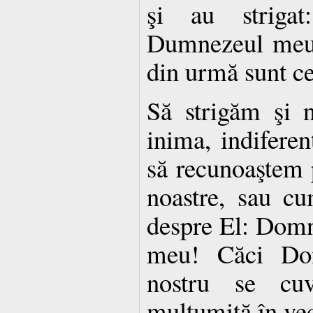
şi au strig
Dumnezeul meu!
din urmă sunt ce
Să strigăm şi no
inima, indifere
să recunoaştem p
noastre, sau c
despre El: Dom
meu! Căci Do
nostru se cuv
mulţumită în vec