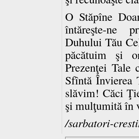
O Stăpîne Doam
întăreşte-ne 
Duhului Tău Cel
păcătuim şi 
Prezenţei Tale c
Sfîntă Învierea
slăvim! Căci Ţie
şi mulţumită în 
/sarbatori-cresti