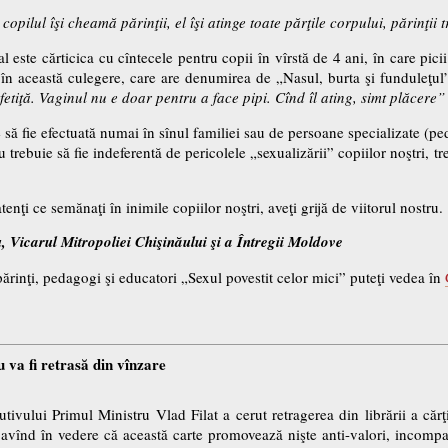
copilul îşi cheamă părinţii, el îşi atinge toate părţile corpului, părinţii 
l este cărticica cu cîntecele pentru copii în vîrstă de 4 ani, în care pic
s în această culegere, care are denumirea de „Nasul, burta şi funduleţul
fetiţă. Vaginul nu e doar pentru a face pipi. Cînd îl ating, simt plăcere”
să fie efectuată numai în sînul familiei sau de persoane specializate (pe
trebuie să fie indeferentă de pericolele „sexualizării” copiilor noştri, t
atenţi ce semănaţi în inimile copiilor noştri, aveţi grijă de viitorul nostru.
, Vicarul Mitropoliei Chişinăului şi a Întregii Moldove
rinţi, pedagogi şi educatori „Sexul povestit celor mici” puteţi vedea în
 va fi retrasă din vînzare
tivului Primul Ministru Vlad Filat a cerut retragerea din librării a cărţi
ă avînd în vedere că această carte promovează nişte anti-valori, incompa