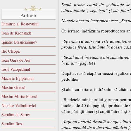
După prima etapă de „educaţie sexu
educaţionale”, „eficient” şi „de folos
Autori:
Numele acestui instrument este „Sexul
Dimitrie al Rostovului
Cu iertare, îndrăznim reproducerea anu
Ioan de Kronstadt
„Sperma ca atare nu este dăunătoare s
Ignatie Briancianinov
produce frică. Este bine în aceste cazu
Ilie Cleopa
„Sexul anal înseamnă atît stimularea a
Ioan Gura de Aur
în anus”
(pag. 64)
Iosif Vatopedinul
După această etapă urmează legalizarea,
Macarie Egipteanul
pedofiliei.
Maxim Grecul
Şi aici, cu iertare, îndrăznim să cităm
Maxim Marturisitorul
„Bucletele ministerului german pentru 
buclete de 40 de pagini, aprobate de 
Nicolae Velimirovici
către părinţii tineri şi copiii între 1 şi 3
Serafim de Sarov
„Taţii nu acordă destulă atenţie clitoru
Serafim Rose
unica metodă de a dezvolta mîndria fet