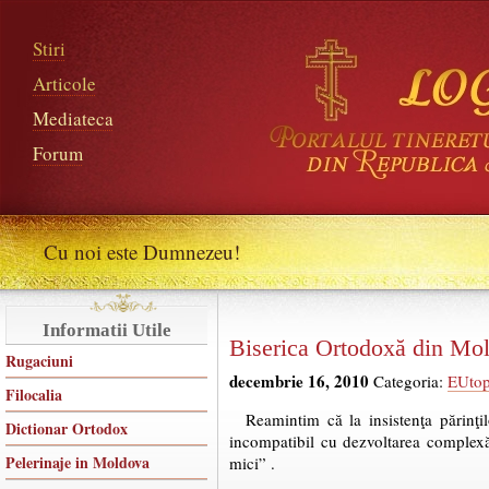
Stiri
Articole
Mediateca
Forum
Cu noi este Dumnezeu!
Informatii Utile
Biserica Ortodoxă din Mol
Rugaciuni
decembrie 16, 2010
Categoria:
EUtop
Filocalia
Reamintim că la insistenţa părinţi
Dictionar Ortodox
incompatibil cu dezvoltarea complexă 
Pelerinaje in Moldova
mici” .