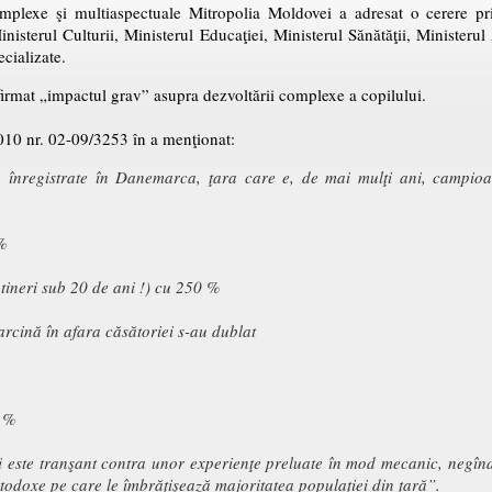
plexe şi multiaspectuale Mitropolia Moldovei a adresat o cerere pri
Ministerul Culturii, Ministerul Educaţiei, Ministerul Sănătăţii, Ministeru
ecializate.
irmat „impactul grav” asupra dezvoltării complexe a copilului.
2010 nr. 02-09/3253 în a menţionat:
, înregistrate în Danemarca, ţara care e, de mai mulţi ani, campioa
 %
 tineri sub 20 de ani !) cu 250 %
arcină în afara căsătoriei s-au dublat
0 %
ii este tranşant contra unor experienţe preluate în mod mecanic, negîndi
-ortodoxe pe care le îmbrăţişează majoritatea populaţiei din ţară”.