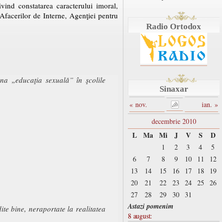
vind constatarea caracterului imoral,
l Afacerilor de Interne, Agenţiei pentru
Radio Ortodox
na „educaţia sexuală” în şcolile
Sinaxar
« nov.
ian. »
decembrie 2010
L
Ma
Mi
J
V
S
D
1
2
3
4
5
6
7
8
9
10
11
12
13
14
15
16
17
18
19
20
21
22
23
24
25
26
27
28
29
30
31
Astazi pomenim
te bine, neraportate la realitatea
8 august: