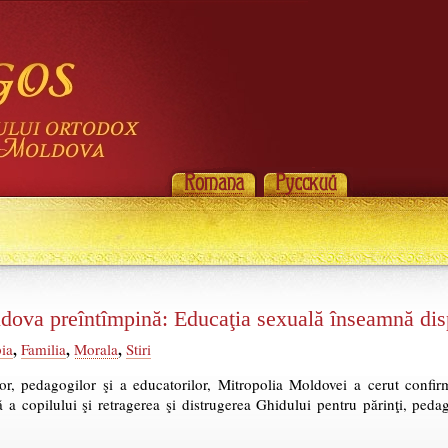
dova preîntîmpină: Educaţia sexuală înseamnă disp
,
,
,
ia
Familia
Morala
Stiri
lor, pedagogilor şi a educatorilor, Mitropolia Moldovei a cerut confir
a copilului şi retragerea şi distrugerea Ghidului pentru părinţi, pedag