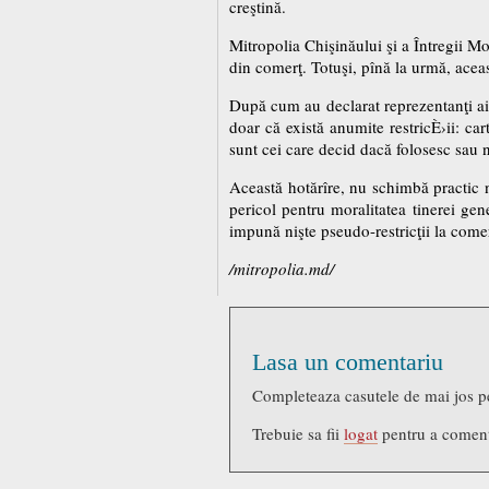
creştină.
Mitropolia Chişinăului şi a Întregii Mol
din comerţ. Totuşi, pînă la urmă, acea
După cum au declarat reprezentanţi ai 
doar că există anumite restricÈ›ii: ca
sunt cei care decid dacă folosesc sau 
Această hotărîre, nu schimbă practic n
pericol pentru moralitatea tinerei gene
impună nişte pseudo-restricţii la comer
/mitropolia.md/
Lasa un comentariu
Completeaza casutele de mai jos p
Trebuie sa fii
logat
pentru a comen