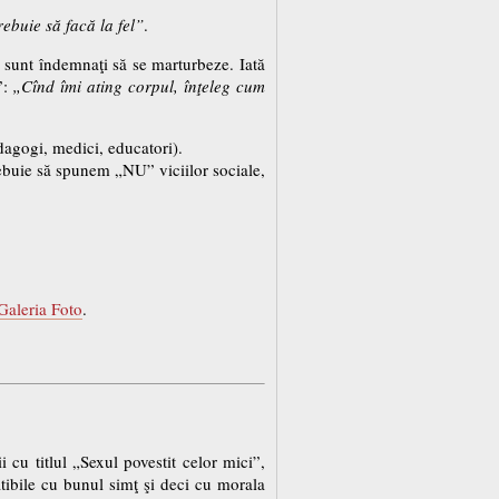
trebuie să facă la fel”
.
ii sunt îndemnaţi să se marturbeze. Iată
”:
„Cînd îmi ating corpul, înţeleg cum
dagogi, medici, educatori).
rebuie să spunem „NU” viciilor sociale,
Galeria Foto
.
i cu titlul „Sexul povestit celor mici”,
tibile cu bunul simţ şi deci cu morala