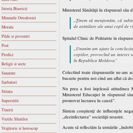
Istoria Bisericii
Ministerul Sănătăţii în răspunsul său
Minunile Ortodoxiei
„Ţinem să menţionăm, că subiec
de asimilare ale unui copil de v
Morala
Pilde si povestiri
Spitalul Clinic de Psihiatrie în răspu
Post
„Unanim am ajuns la concluzia c
copiilor, provocînd un interes 
Predici
în Republica Moldova”
Religii si secte
Colectînd toate răspunsurile ne-am adr
Sanatate
bucurie pentru noi cînd am aflat că do
Sarbatori
Nu prea a fost înţeleasă atitudinea M
Stiinta
Ministerul Educaţiei în răspunsul său
promovat lucrarea în cauză”.
Superstitii
Tinerii
Sîntem conştienţi de influenţele nega
„dezinfectarea” societăţii noastre.
Vietile Sfintilor
Acum să reflectăm la urmările „îndobit
Vrajitorie si horoscop