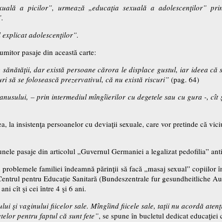
ală a picilor”, urmează „educaţia sexuală a adolescenţilor” print
”.
 explicat adolescenţilor”.
mitor pasaje din această carte:
ănătăţii, dar există persoane cărora le displace gustul, iar ideea că
ri să se folosească prezervativul, că nu există riscuri”
(pag. 64)
nusului, – prin intermediul mîngîierilor cu degetele sau cu gura -, cît ş
 la insistenţa persoanelor cu deviaţii sexuale, care vor pretinde că viciu
 unele pasaje din articolul „Guvernul Germaniei a legalizat pedofilia” ant
problemele familiei îndeamnă părinţii să facă „masaj sexual” copiilor î
Centrul pentru Educaţie Sanitară (Bundeszentrale fur gesundheitliche A
 ani cît şi cei între 4 şi 6 ani.
lui şi vaginului fiicelor sale. Mîngîind fiicele sale, taţii nu acordă aten
elor pentru faptul că sunt fete”
, se spune în bucletul dedicat educaţiei c