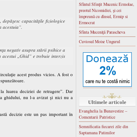
Sfîntul Sfinţit Mucenic Ermolae,
preotul Nicomidiei, şi cei
împreună cu dînsul, Ermip si
depăşesc capacităţile fiziologice
Ermocrat
a acestuia”.
Sfînta Muceniţă Parascheva
Cuviosul Moise Ungurul
ţa negativ asupra stării psihice a
 acestui „Ghid” e trebuie interzis
irculaţie acest produs vicios. A fost o
respunzătoare.
 la luarea deciziei de retragere”. Dar
a ghidului, nu l-a avizat şi nici nu a
Ultimele articole
Evanghelia la Bunavestire –
eastă decizie este un pas important în
Comentarii Patristice
Semnificatia fiecarei zile din
Saptamana Patimilor