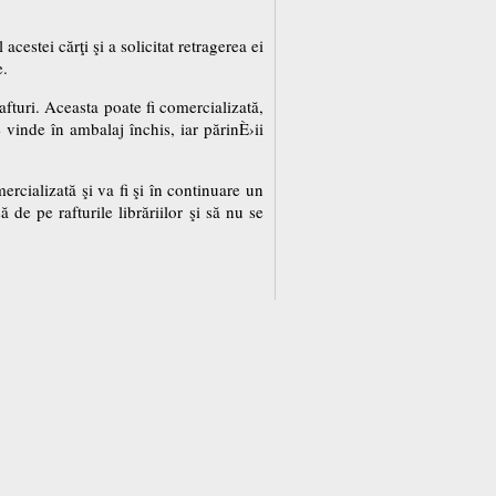
cestei cărţi şi a solicitat retragerea ei
e.
fturi. Aceasta poate fi comercializată,
 vinde în ambalaj închis, iar părinÈ›ii
rcializată şi va fi şi în continuare un
 de pe rafturile librăriilor şi să nu se