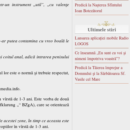
r-un instrument „util”, „cu valenţe
Predică la Naşterea Sfîntului
Ioan Botezătorul
Ultimele stiri
Lansarea aplicației mobile Radio
 s-ar putea contamina cu vreo boală le
LOGOS
Ce înseamnă „Eu sunt cu voi şi
i coitul anal, adică intrarea penisului
nimeni împotriva voastră”?
Predică la Tăierea împrejur a
l lor este o normă şi trebuie respectat,
Domnului şi la Sărbătoarea Sf.
Vasile cel Mare
imedia.info.
n vîrstă de 1-3 ani. Este vorba de două
ufklarung „“ BZgA), care se orientează
ţie acestei zone, în timp ce aceasta este
opiilor în vîrstă de 1-3 ani.