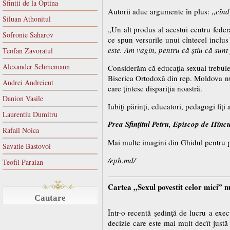
Sfintii de la Optina
Autorii aduc argumente în plus:
„cînd 
Siluan Athonitul
„Un alt produs al acestui centru federa
Sofronie Saharov
ce spun versurile unui cîntecel inclu
este. Am vagin, pentru că ştiu că sunt 
Teofan Zavoratul
Alexander Schmemann
Considerăm că educaţia sexual trebuie 
Biserica Ortodoxă din rep. Moldova nu 
Andrei Andreicut
care ţintesc dispariţia noastră.
Danion Vasile
Iubiţi părinţi, educatori, pedagogi fiţi 
Laurentiu Dumitru
Prea Sfinţitul Petru, Episcop de Hîncu
Rafail Noica
Mai multe imagini din Ghidul pentru pă
Savatie Bastovoi
/eph.md/
Teofil Paraian
Cartea „Sexul povestit celor mici” nu
Cautare
Într-o recentă şedinţă de lucru a execu
decizie care este mai mult decît just