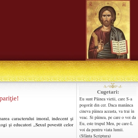
Cugetari:
ariţie!
Eu sunt Pâinea vietii, care S-a
pogorât din cer. Daca manânca
cineva pâinea aceasta, va trai în
veac. Si pâinea, pe care o voi da
marea caracterului imoral, indecent şi
Eu, este trupul Meu, pe care-L
ogi şi educatori „Sexul povestit celor
voi da pentru viata lumii.
(Sfânta Scriptura)