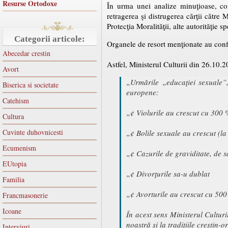
Resurse Ortodoxe
În urma unei analize minuţioase, com
retragerea şi distrugerea cărţii către 
Protecţia Moralităţii, alte autorităţie sp
Categorii articole:
Organele de resort menţionate au conf
Abecedar crestin
Astfel, Ministerul Culturii din 26.10.
Avort
„Urmările „educaţiei sexuale”
Biserica si societate
europene:
Catehism
„¢ Violurile au crescut cu 300
Cultura
Cuvinte duhovnicesti
„¢ Bolile sexuale au crescut (la
Ecumenism
„¢ Cazurile de graviditate, de s
EUtopia
„¢ Divorţurile sa-u dublat
Familia
„¢ Avorturile au crescut cu 50
Francmasonerie
Icoane
În acest sens Ministerul Cultur
noastră şi la tradiţiile creştin
Interviuri