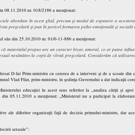
 din 08.11.2010 nr. 018/2186 a menţionat:
tele abordate în acest ghid, precum şi modul de expunere a acestora, 
îrsta preşcolară şi pun în pericol formarea psiho-emoţională şi socială 
nsul său din 25.10.2010 nr. 01/0-11-886 a menţionat:
ă materialul propus are un caracter bizar, amoral, ce ar putea influen
sexual nesănătos la copii de vîrstă preşcolară. Considerăm că utilizarea
esat D-lui Prim-ministru cu cererea de a interveni şi de a scoate din c
mnul Vlad Filat, prim-ministru, în şedinţa Guvernului a dat indicaţii co
inisterului educaţiei în acest sens referitor la „analiza cărţii şi apoi
 din 05.11.2010 a menţionat: „Ministerul nu a participat la elaborare
tive ale diferitor organizaţii faţă de decizia primului-ministru, dar ac
ocirii sexuale”: