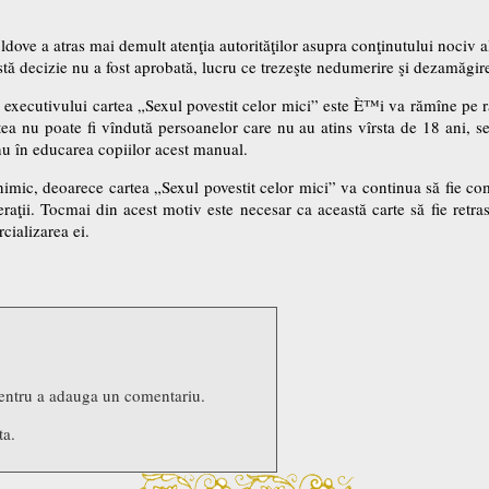
dove a atras mai demult atenţia autorităţilor asupra conţinutului nociv al a
stă decizie nu a fost aprobată, lucru ce trezeşte nedumerire şi dezamăgir
executivului cartea „Sexul povestit celor mici” este È™i va rămîne pe ra
rtea nu poate fi vîndută persoanelor care nu au atins vîrsta de 18 ani, se
nu în educarea copiilor acest manual.
imic, deoarece cartea „Sexul povestit celor mici” va continua să fie come
raţii. Tocmai din acest motiv este necesar ca această carte să fie retrasă
cializarea ei.
entru a adauga un comentariu.
ta.