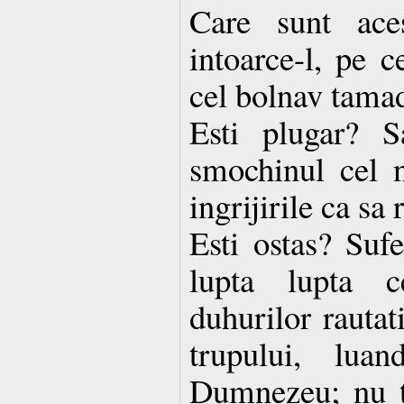
Care sunt aces
intoarce-l, pe ce
cel bolnav tamad
Esti plugar? S
smochinul cel n
ingrijirile ca sa
Esti ostas? Suf
lupta lupta c
duhurilor rautat
trupului, lua
Dumnezeu; nu te