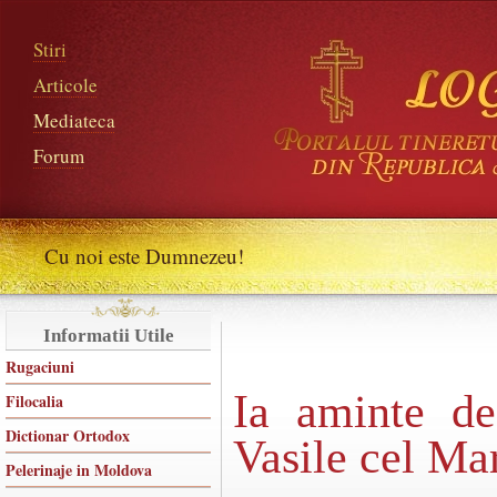
Stiri
Articole
Mediateca
Forum
Cu noi este Dumnezeu!
Informatii Utile
Rugaciuni
Ia aminte de
Filocalia
Dictionar Ortodox
Vasile cel Ma
Pelerinaje in Moldova