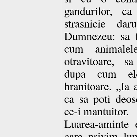
gandurilor, c
strasnicie da
Dumnezeu: sa f
cum animalel
otravitoare, s
dupa cum el
hranitoare. „Ia 
ca sa poti deos
ce-i mantuitor.
Luarea-aminte 
care privim lu