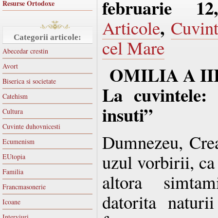
februarie 1
Resurse Ortodoxe
,
Articole
Cuvint
Categorii articole:
cel Mare
Abecedar crestin
Avort
OMILIA A II
Biserica si societate
La cuvintele:
Catehism
insuti”
Cultura
Cuvinte duhovnicesti
Dumnezeu, Creat
Ecumenism
uzul vorbirii, c
EUtopia
Familia
altora simtami
Francmasonerie
datorita natur
Icoane
Interviuri