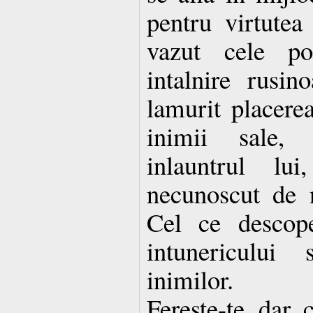
pentru virtutea
vazut cele pof
intalnire rusin
lamurit placere
inimii sale, 
inlauntrul lu
necunoscut de 
Cel ce descope
intunericului 
inimilor.
Fereste-te, dar,