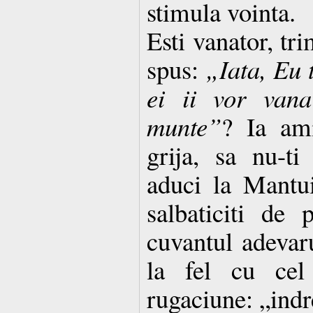
stimula vointa.
Esti vanator, tr
spus:
„Iata, Eu t
ei ii vor van
munte”
? Ia ami
grija, sa nu-ti
aduci la Mantui
salbaticiti de 
cuvantul adevaru
la fel cu cel
rugaciune: „indr