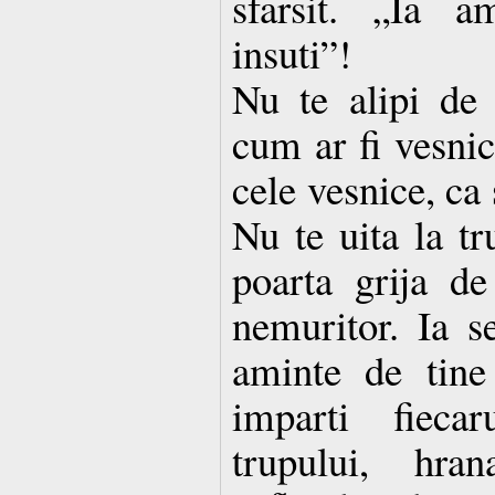
sfarsit. „Ia a
insuti”!
Nu te alipi de 
cum ar fi vesnic
cele vesnice, ca 
Nu te uita la tru
poarta grija de
nemuritor. Ia s
aminte de tine 
imparti fieca
trupului, hra