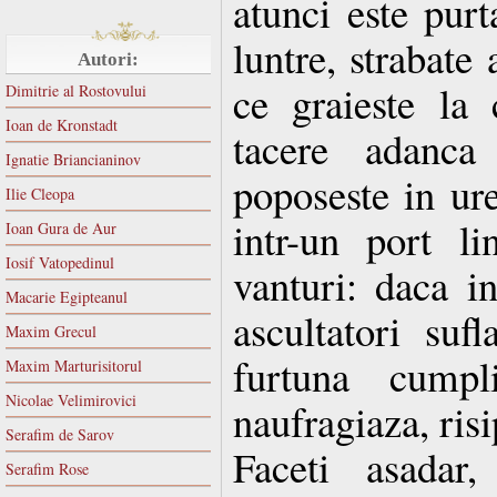
atunci este pur
luntre, strabate 
Autori:
ce graieste la
Dimitrie al Rostovului
Ioan de Kronstadt
tacere adanca 
Ignatie Briancianinov
poposeste in ure
Ilie Cleopa
intr-un port li
Ioan Gura de Aur
Iosif Vatopedinul
vanturi: daca i
Macarie Egipteanul
ascultatori suf
Maxim Grecul
furtuna cumpli
Maxim Marturisitorul
Nicolae Velimirovici
naufragiaza, risi
Serafim de Sarov
Faceti asadar,
Serafim Rose