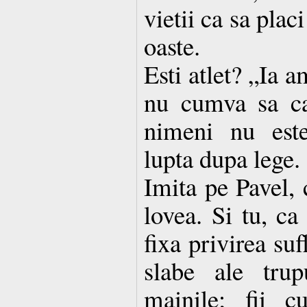
vietii ca sa placi
oaste.
Esti atlet? „Ia a
nu cumva sa cal
nimeni nu est
lupta dupa lege.
Imita pe Pavel, c
lovea. Si tu, ca
fixa privirea suf
slabe ale trup
mainile; fii c