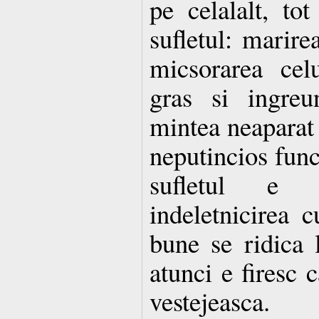
pe celalalt, to
sufletul: marire
micsorarea cel
gras si ingreu
mintea neaparat i
neputincios funct
sufletul e 
indeletnicirea c
bune se ridica 
atunci e firesc c
vestejeasca.