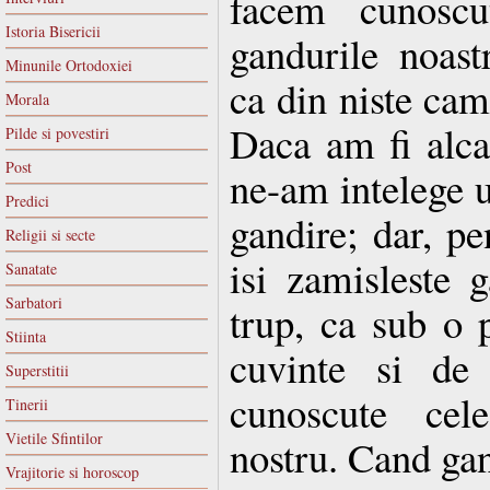
facem cunoscut
Istoria Bisericii
gandurile noast
Minunile Ortodoxiei
ca din niste cam
Morala
Daca am fi alcat
Pilde si povestiri
Post
ne-am intelege u
Predici
gandire; dar, pe
Religii si secte
isi zamisleste 
Sanatate
Sarbatori
trup, ca sub o 
Stiinta
cuvinte si d
Superstitii
cunoscute cel
Tinerii
Vietile Sfintilor
nostru. Cand gand
Vrajitorie si horoscop