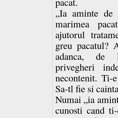
pacat.
„Ia aminte de 
marimea pacat
ajutorul tratam
greu pacatul? 
adanca, de 
privegheri ind
necontenit. Ti-
Sa-tl fie si caint
Numai „ia aminte
cunosti cand ti-