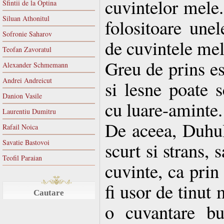
cuvintelor mele.
Sfintii de la Optina
Siluan Athonitul
folositoare une
Sofronie Saharov
de cuvintele mel
Teofan Zavoratul
Greu de prins es
Alexander Schmemann
Andrei Andreicut
si lesne poate 
Danion Vasile
cu luare-aminte.
Laurentiu Dumitru
De aceea, Duhul 
Rafail Noica
Savatie Bastovoi
scurt si strans, 
Teofil Paraian
cuvinte, ca prin
fi usor de tinut 
Cautare
o cuvantare bu