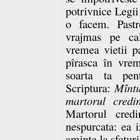
potrivnice Legi
o facem. Pastr
vrajmas pe cal
vremea vietii p
pîrasca în vre
soarta ta pen
Scriptura:
Mîntu
martorul credin
Martorul credi
nespurcata: ea i
aminte la sfaturi