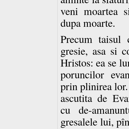
veni moartea s
dupa moarte.
Precum taisul c
gresie, asa si c
Hristos: ea se l
poruncilor eva
prin plinirea lor
ascutita de Eva
cu de-amanuntu
gresalele lui, pî