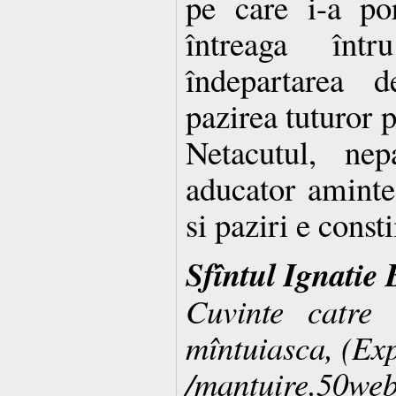
pe care i-a po
întreaga într
îndepartarea d
pazirea tuturor 
Netacutul, nep
aducator aminte 
si paziri e const
Sfîntul Ignatie
Cuvinte catre
mîntuiasca, (Exp
/mantuire.50we