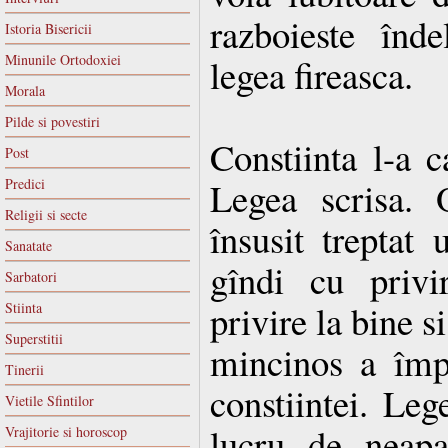
razboieste înde
Istoria Bisericii
Minunile Ortodoxiei
legea fireasca.
Morala
Pilde si povestiri
Constiinta l-a 
Post
Legea scrisa. 
Predici
Religii si secte
însusit treptat 
Sanatate
gîndi cu priv
Sarbatori
privire la bine s
Stiinta
Superstitii
mincinos a împa
Tinerii
constiintei. Leg
Vietile Sfintilor
lucru de neapa
Vrajitorie si horoscop