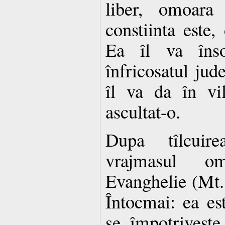
liber, omoar
constiinta este,
Ea îl va îns
înfricosatul jude
îl va da în vi
ascultat-o.
Dupa tîlcuirea
vrajmasul o
Evanghelie (Mt. 
Întocmai: ea es
se împotriveste 