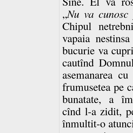
Sine. El va ros
„
Nu va cunosc 
Chipul netrebn
vapaia nestinsa
bucurie va cupri
cautînd Domnul
asemanarea cu 
frumusetea pe ca
bunatate, a îm
cînd l-a zidit, p
înmultit-o atunc