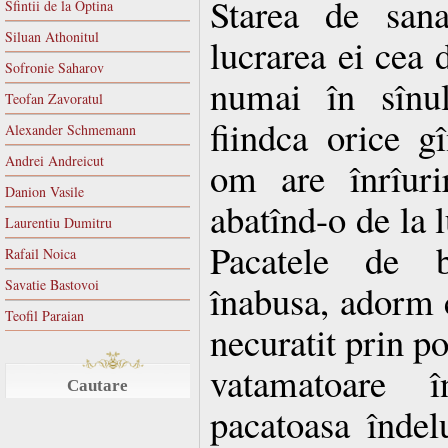
Starea de sana
Sfintii de la Optina
Siluan Athonitul
lucrarea ei cea 
Sofronie Saharov
numai în sînul
Teofan Zavoratul
fiindca orice g
Alexander Schmemann
Andrei Andreicut
om are înrîurir
Danion Vasile
abatînd-o de la l
Laurentiu Dumitru
Pacatele de b
Rafail Noica
Savatie Bastovoi
înabusa, adorm c
Teofil Paraian
necuratit prin po
vatamatoare î
Cautare
pacatoasa îndel