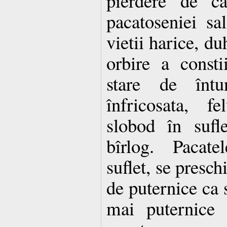
pierdere de ca
pacatoseniei sal
vietii harice, du
orbire a constii
stare de întu
înfricosata, fe
slobod în sufl
bîrlog. Pacate
suflet, se presch
de puternice ca s
mai puternice 