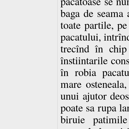
pacatoase se n
baga de seama as
toate partile, pe
pacatului, intrîn
trecînd în chip
înstiintarile con
în robia pacat
mare osteneala,
unui ajutor deo
poate sa rupa lan
biruie patimil