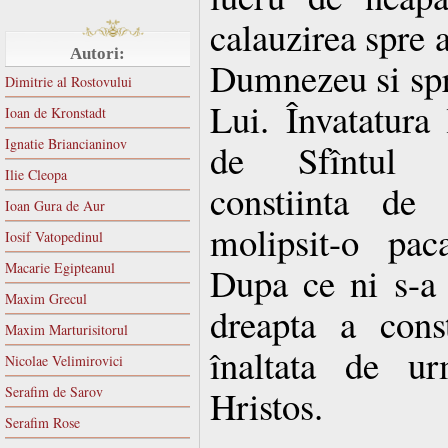
calauzirea spre 
Autori:
Dumnezeu si spr
Dimitrie al Rostovului
Lui. Învatatura 
Ioan de Kronstadt
Ignatie Briancianinov
de Sfîntul B
Ilie Cleopa
constiinta de
Ioan Gura de Aur
molipsit-o pac
Iosif Vatopedinul
Macarie Egipteanul
Dupa ce ni s-a 
Maxim Grecul
dreapta a const
Maxim Marturisitorul
înaltata de ur
Nicolae Velimirovici
Hristos.
Serafim de Sarov
Serafim Rose