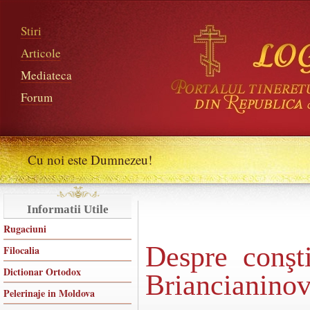
Stiri
Articole
Mediateca
Forum
Cu noi este Dumnezeu!
Informatii Utile
Rugaciuni
Despre conşti
Filocalia
Dictionar Ortodox
Briancianino
Pelerinaje in Moldova