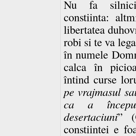
Nu fa silnici
constiinta: altm
libertatea duhov
robi si te va leg
în numele Domnu
calca în picioa
întind curse lor
pe vrajmasul sau
ca a încep
desertaciuni
” (
constiintei e fo