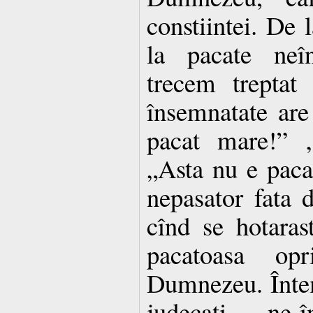
constiintei. De l
la pacate neîn
trecem treptat
însemnatate are
pacat mare!” „
„Asta nu e pacat
nepasator fata 
cînd se hotaras
pacatoasa op
Dumnezeu. Întem
judecati ne-