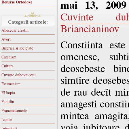
mai 13, 2009
Resurse Ortodoxe
Cuvinte duho
Categorii articole:
Briancianinov
Abecedar crestin
Avort
Constiinta est
Biserica si societate
omenesc, subti
Catehism
deosebeste bin
Cultura
Cuvinte duhovnicesti
simtire deosebe
Ecumenism
de rau decît mi
EUtopia
amagesti constii
Familia
Francmasonerie
mintea amagita,
Icoane
voia iubitoare d
Interviuri