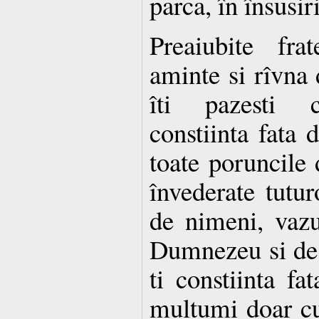
parca, în însusiri 
Preaiubite fra
aminte si rîvna d
îti pazesti co
constiinta fata
toate poruncile 
învederate tuturo
de nimeni, vazu
Dumnezeu si de c
ti constiinta fa
multumi doar cu