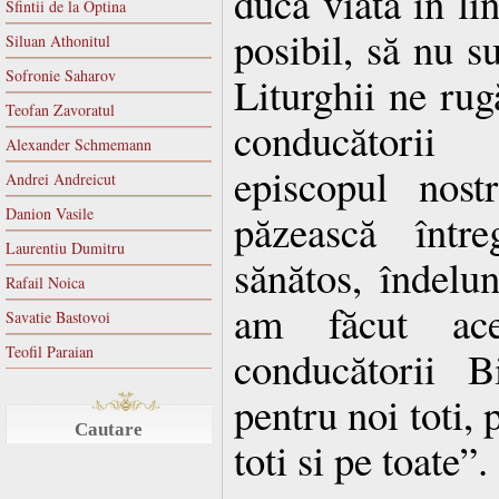
ducă viata în lin
Sfintii de la Optina
posibil, să nu su
Siluan Athonitul
Sofronie Saharov
Liturghii ne ru
Teofan Zavoratul
conducătorii
Alexander Schmemann
episcopul nost
Andrei Andreicut
Danion Vasile
păzească între
Laurentiu Dumitru
sănătos, îndelu
Rafail Noica
am făcut ace
Savatie Bastovoi
Teofil Paraian
conducătorii B
pentru noi toti,
Cautare
toti si pe toate”.