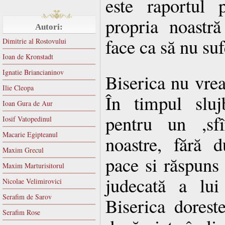
este raportul
propria noastr
Autori:
face ca să nu su
Dimitrie al Rostovului
Ioan de Kronstadt
Ignatie Briancianinov
Biserica nu vrea
Ilie Cleopa
În timpul slu
Ioan Gura de Aur
pentru un ,sfîr
Iosif Vatopedinul
Macarie Egipteanul
noastre, fără d
Maxim Grecul
pace si răspuns 
Maxim Marturisitorul
judecată a lui
Nicolae Velimirovici
Serafim de Sarov
Biserica doreste
Serafim Rose