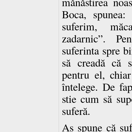
mănăstirea noas
Boca, spunea: 
suferim, mă
zadarnic”. Pe
suferinta spre b
să creadă că s
pentru el, chi
întelege. De fap
stie cum să sup
suferă.
As spune că sufe