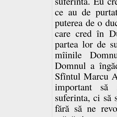
suferintă. Eu cr
ce au de purta
puterea de o duc
care cred în D
partea lor de s
mîinile Domnu
Domnul a îngăd
Sfîntul Marcu A
important să
suferinta, ci s
fără să ne rev