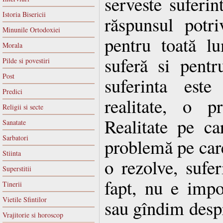
serveste suferin
Istoria Bisericii
răspunsul potr
Minunile Ortodoxiei
pentru toată l
Morala
suferă si pentr
Pilde si povestiri
Post
suferinta est
Predici
realitate, o p
Religii si secte
Realitate pe c
Sanatate
Sarbatori
problemă pe care
Stiinta
o rezolve, sufe
Superstitii
fapt, nu e imp
Tinerii
Vietile Sfintilor
sau gîndim despr
Vrajitorie si horoscop