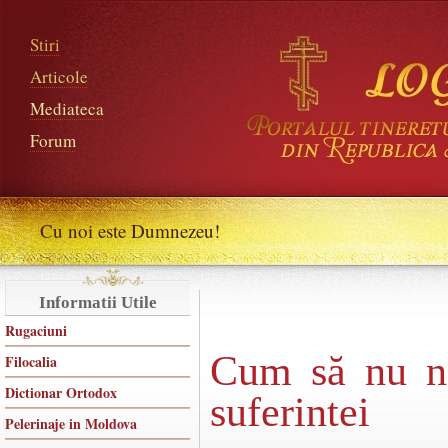
Stiri
Articole
Mediateca
Forum
Cu noi este Dumnezeu!
Informatii Utile
Rugaciuni
Cum să nu ne
Filocalia
Dictionar Ortodox
suferintei
Pelerinaje in Moldova