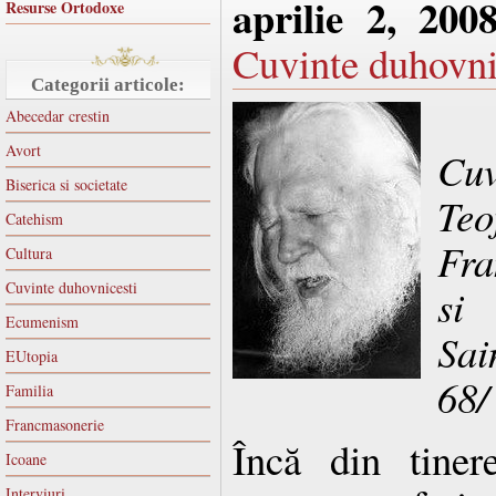
aprilie 2, 200
Resurse Ortodoxe
Cuvinte duhovni
Categorii articole:
Abecedar crestin
Avort
Cu
Biserica si societate
Teo
Catehism
Fra
Cultura
Cuvinte duhovnicesti
si 
Ecumenism
Sai
EUtopia
68/
Familia
Francmasonerie
Încă din tiner
Icoane
Interviuri