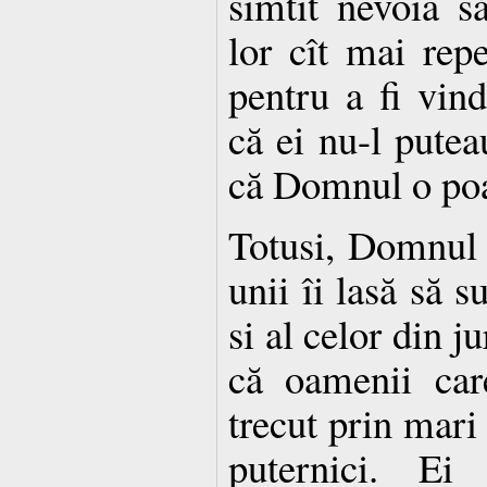
simtit nevoia s
lor cît mai rep
pentru a fi vin
că ei nu-l putea
că Domnul o poa
Totusi, Domnul
unii îi lasă să s
si al celor din j
că oamenii car
trecut prin mari
puternici. Ei