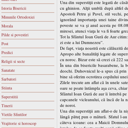
Una din superstiţii este legată de căsăt
cu ghinion. Alţii umblă după altfel d
Istoria Bisericii
Apostoli Petru şi Pavel, stil vechi, 
Minunile Ortodoxiei
ignorând importanţa unei taine divin
poveste se va şi anul acesta pe 08.08
Morala
miresei, atunci viaţa le va fi foarte gre
Pilde si povestiri
Tot la Sfântul Ioan Gură de Aur citim
zi este a lui Dumnezeu”.
Post
De fapt, viaţa noastră este călăuzită d
Predici
Apropo alte banalităţi legate de super
cu noroc. Bizar este să crezi că 222 sa
Religii si secte
În una din bisericile basarabene, la b
Sanatate
deochi. Duhovnicul le-a spus că prin s
bine să oferim ocrotirea copilului unei 
Sarbatori
Zilele trecute am aflat că în unele sa
Stiinta
oare se poate întâmpla aşa ceva, chia
Sfântul Ioan Gură de aur îi întrebă pe 
Superstitii
capcanele vicleanului, că încă de la n
de noroi.
Tinerii
Una din superstiţii am aflat-o de la ni
Vietile Sfintilor
lângă pătuţ pun o mătură. Sfatul l-au 
câteva icoane: cea a Maicii Domnului
Vrajitorie si horoscop
înţeleg de ce foarte mulţi copii plâng a