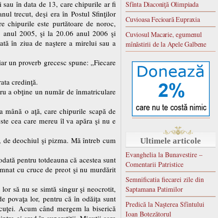
i sau în data de 13, care chipurile ar fi
Sfînta Diaconiţă Olimpiada
l trecut, deşi era în Postul Sfinţilor
Cuvioasa Fecioară Eupraxia
re chipurile este purtătoare de noroc,
5 anul 2005, şi la 20.06 anul 2006 şi
Cuviosul Macarie, egumenul
ată în ziua de naştere a mirelui sau a
mînăstirii de la Apele Galbene
iar un proverb grecesc spune: „Fiecare
rata credinţă.
ntru a obţine un număr de înmatriculare
 la mână o aţă, care chipurile scapă de
este cea care mereu îl va apăra şi nu e
ea, de deochiul şi pizma. Mă întreb cum
Ultimele articole
Evanghelia la Bunavestire –
i odată pentru totdeauna că acestea sunt
Comentarii Patristice
semnat cu cruce de preot şi nu murdărit
Semnificatia fiecarei zile din
 lor să nu se simtă singur şi neocrotit,
Saptamana Patimilor
de povaţa lor, pentru că în odăiţa sunt
Predică la Naşterea Sfîntului
micuţei. Acum când mergem la biserică
Ioan Botezătorul
ntre ei cred în superstiţii. Micuţii care