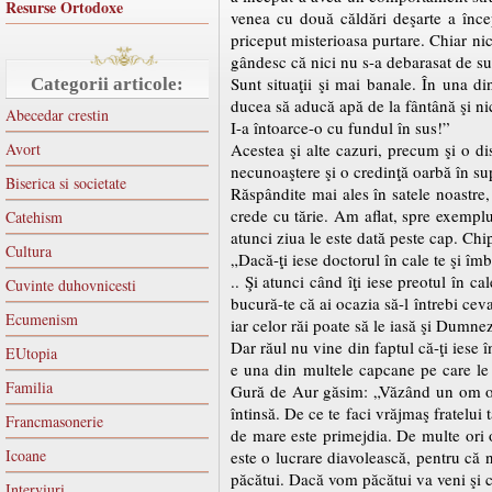
Resurse Ortodoxe
venea cu două căldări deşarte a înc
priceput misterioasa purtare. Chiar ni
gândesc că nici nu s-a debarasat de sup
Sunt situaţii şi mai banale. În una d
Categorii articole:
ducea să aducă apă de la fântână şi ni
Abecedar crestin
I-a întoarce-o cu fundul în sus!”
Avort
Acestea şi alte cazuri, precum şi o 
necunoaştere şi o credinţă oarbă în supe
Biserica si societate
Răspândite mai ales în satele noastre,
crede cu tărie. Am aflat, spre exemplu
Catehism
atunci ziua le este dată peste cap. Chi
Cultura
„Dacă-ţi iese doctorul în cale te şi îmb
.. Şi atunci când îţi iese preotul în 
Cuvinte duhovnicesti
bucură-te că ai ocazia să-l întrebi ceva
Ecumenism
iar celor răi poate să le iasă şi Dumne
Dar răul nu vine din faptul că-ţi iese î
EUtopia
e una din multele capcane pe care le 
Familia
Gură de Aur găsim: „Văzând un om oare
întinsă. De ce te faci vrăjmaş fratelui 
Francmasonerie
de mare este primejdia. De multe ori 
Icoane
este o lucrare diavolească, pentru că 
păcătui. Dacă vom păcătui va veni şi 
Interviuri