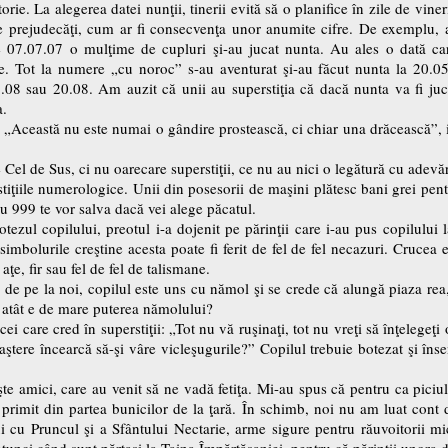
orie. La alegerea datei nunţii, tinerii evită să o planifice în zile de viner
e prejudecăţi, cum ar fi consecvenţa unor anumite cifre. De exemplu, anu
pe 07.07.07 o mulţime de cupluri şi-au jucat nunta. Au ales o dată ca
e. Tot la numere „cu noroc” s-au aventurat şi-au făcut nunta la 20.0
.08 sau 20.08. Am auzit că unii au superstiţia că dacă nunta va fi juc
a.
: „Această nu este numai o gândire prostească, ci chiar una drăcească”, 
e Cel de Sus, ci nu oarecare superstiţii, ce nu au nici o legătură cu adevă
stiţiile numerologice. Unii din posesorii de maşini plătesc bani grei pe
u 999 te vor salva dacă vei alege păcatul.
otezul copilului, preotul i-a dojenit pe părinţii care i-au pus copilului
imbolurile creştine acesta poate fi ferit de fel de fel necazuri. Crucea 
aţe, fir sau fel de fel de talismane.
te de pe la noi, copilul este uns cu nămol şi se crede că alungă piaza r
r atât e de mare puterea nămolului?
cei care cred în superstiţii: „Tot nu vă ruşinaţi, tot nu vreţi să înţelegeţ
aştere încearcă să-şi vâre vicleşugurile?” Copilul trebuie botezat şi în
şte amici, care au venit să ne vadă fetiţa. Mi-au spus că pentru ca piciul
primit din partea bunicilor de la ţară. În schimb, noi nu am luat cont 
 cu Pruncul şi a Sfântului Nectarie, arme sigure pentru răuvoitorii 
tunci când sunt părtaşi la Taina Împărtăşaniei, pentru că părinţii unora di