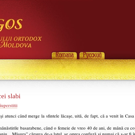
cei slabi
Superstitii
i atunci când merge la sfintele lăcaşe, uită, de fapt, că a venit în Casa 
mănăstirile basarabene, când o femeie de vreo 40 de ani, de mână cu copi
niu. „Măsura” cărarea de-a latul, se oprea confuză şi numai că s-ar fi 