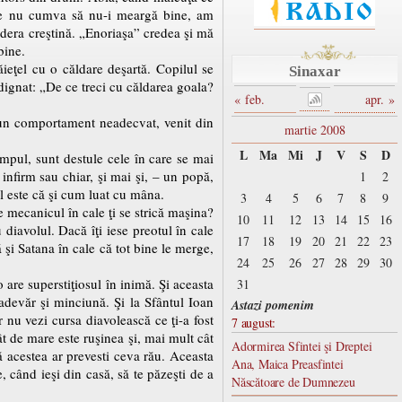
are nu cumva să nu-i meargă bine, am
idera creştină. „Enoriaşa” credea şi mă
bine.
ieţel cu o căldare deşartă. Copilul se
Sinaxar
dignat: „De ce treci cu căldarea goala?
« feb.
apr. »
 un comportament neadecvat, venit din
martie 2008
L
Ma
Mi
J
V
S
D
impul, sunt destule cele în care se mai
infirm sau chiar, şi mai şi, – un popă,
1
2
ul este că şi cum luat cu mâna.
3
4
5
6
7
8
9
se mecanicul în cale ţi se strică maşina?
10
11
12
13
14
15
16
diavolul. Dacă îţi iese preotul în cale
17
18
19
20
21
22
23
ă şi Satana în cale că tot bine le merge,
24
25
26
27
28
29
30
o are superstiţiosul în inimă. Şi aceasta
31
adevăr şi minciună. Şi la Sfântul Ioan
Astazi pomenim
nu vezi cursa diavolească ce ţi-a fost
7 august:
cât de mare este ruşinea şi, mai mult cât
Adormirea Sfintei şi Dreptei
 acestea ar prevesti ceva rău. Aceasta
Ana, Maica Preasfintei
 când ieşi din casă, să te păzeşti de a
Născătoare de Dumnezeu