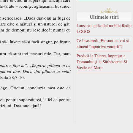
 adevărate – iconiţe, agheasmă, busuioc,
Ultimele stiri
bisericească: „Dacă diavolul ar fugi de
care câte o mătură şi un usturoi de gât,
Lansarea aplicației mobile Radio
 neam de demoni nu iese decât numai cu
LOGOS
Ce înseamnă „Eu sunt cu voi şi
ă-l înveţe să-şi facă singur, pe frunte
nimeni împotriva voastră”?
ru că sunt trei ceasuri rele. Dar, oare
Predică la Tăierea împrejur a
Domnului şi la Sărbătoarea Sf.
întoarce faţa ta”. „împarte pâinea ta cu
Vasile cel Mare
eam cu tine. Daca dai pâinea ta celui
 Isaia 58;7-10.
nţelege. Oricum, concluzia mea este că
u pentru superstiţioşi, la fel ca pentru
 viziuni. Doamne ajută!