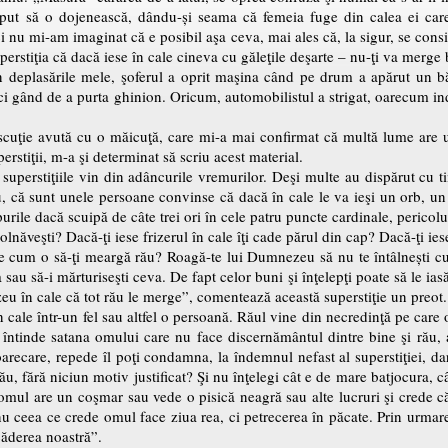
eput să o dojenească, dându-și seama că femeia fuge din calea ei c
ci nu mi-am imaginat că e posibil aşa ceva, mai ales că, la sigur, se cons
erstiţia că dacă iese în cale cineva cu găleţile deşarte – nu-ţi va merge 
in deplasările mele, şoferul a oprit maşina când pe drum a apărut un bă
ci gând de a purta ghinion. Oricum, automobilistul a strigat, oarecum in
discuţie avută cu o măicuţă, care mi-a mai confirmat că multă lume are
rstiţii, m-a şi determinat să scriu acest material.
 superstiţiile vin din adâncurile vremurilor. Deşi multe au dispărut cu t
, că sunt unele persoane convinse că dacă în cale le va ieşi un orb, un 
purile dacă scuipă de câte trei ori în cele patru puncte cardinale, pericol
olnăveşti? Dacă-ţi iese frizerul în cale îţi cade părul din cap? Dacă-ţi ie
cale cum o să-ţi meargă rău? Roagă-te lui Dumnezeu să nu te întâlnești cu 
 sau să-i mărturiseşti ceva. De fapt celor buni şi înţelepţi poate să le ias
zeu în cale că tot rău le merge”, comentează această superstiţie un preot.
n cale într-un fel sau altfel o persoană. Răul vine din necredinţă pe care 
întinde satana omului care nu face discernământul dintre bine şi rău, 
care, repede îl poţi condamna, la îndemnul nefast al superstiţiei, dar 
tău, fără niciun motiv justificat? Şi nu înţelegi cât e de mare batjocura, 
omul are un coşmar sau vede o pisică neagră sau alte lucruri şi crede că
nu ceea ce crede omul face ziua rea, ci petrecerea în păcate. Prin urmare,
căderea noastră”.