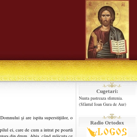
Cugetari:
Nunta pastreaza sfintenia.
(Sfântul Ioan Gura de Aur)
Domnului şi are ispita superstiţiilor, o
Radio Ortodox
lul ei, care de cum a intrat pe poartă
întors din drum. Abia, când măicuţa ce