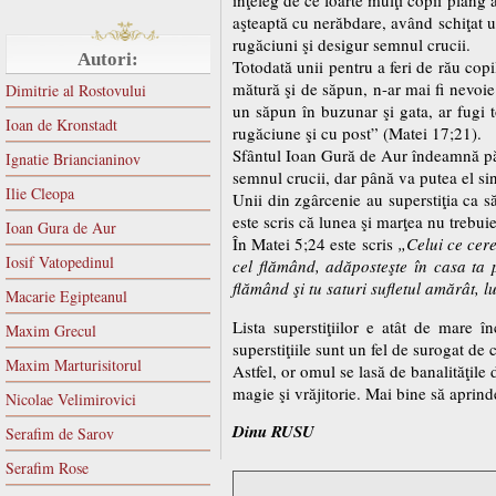
aşteaptă cu nerăbdare, având schiţat un
rugăciuni şi desigur semnul crucii.
Autori:
Totodată unii pentru a feri de rău cop
mătură şi de săpun, n-ar mai fi nevoie 
Dimitrie al Rostovului
un săpun în buzunar şi gata, ar fugi 
Ioan de Kronstadt
rugăciune şi cu post” (Matei 17;21).
Sfântul Ioan Gură de Aur îndeamnă pări
Ignatie Briancianinov
semnul crucii, dar până va putea el sing
Ilie Cleopa
Unii din zgârcenie au superstiţia ca s
este scris că lunea şi marţea nu trebui
Ioan Gura de Aur
În Matei 5;24 este scris
„Celui ce cere
Iosif Vatopedinul
cel flămând, adăposteşte în casa ta 
flămând şi tu saturi sufletul amărât, l
Macarie Egipteanul
Lista superstiţiilor e atât de mare î
Maxim Grecul
superstiţiile sunt un fel de surogat de c
Maxim Marturisitorul
Astfel, or omul se lasă de banalităţile
magie şi vrăjitorie. Mai bine să aprin
Nicolae Velimirovici
Dinu RUSU
Serafim de Sarov
Serafim Rose