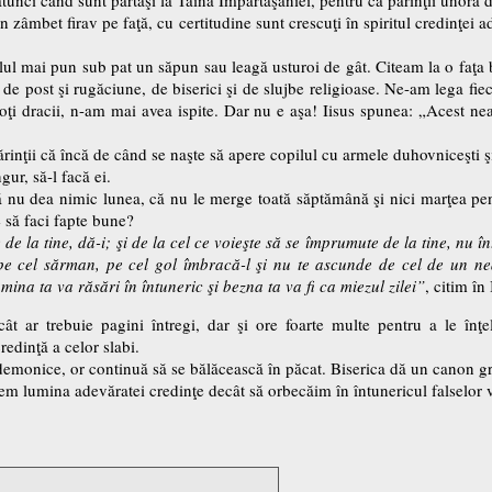
 zâmbet firav pe faţă, cu certitudine sunt crescuţi în spiritul credinţei
ilul mai pun sub pat un săpun sau leagă usturoi de gât. Citeam la o faţa 
de post şi rugăciune, de biserici şi de slujbe religioase. Ne-am lega fie
toţi dracii, n-am mai avea ispite. Dar nu e aşa! Iisus spunea: „Acest
nţii că încă de când se naşte să apere copilul cu armele duhovniceşti şi s
ur, să-l facă ei.
ă nu dea nimic lunea, că nu le merge toată săptămână şi nici marţea pent
e să faci fapte bune?
 de la tine, dă-i; şi de la cel ce voieşte să se împrumute de la tine, nu 
pe cel sărman, pe cel gol îmbracă-l şi nu te ascunde de cel de un n
umina ta va răsări în întuneric şi bezna ta va fi ca miezul zilei”
, citim în
ncât ar trebuie pagini întregi, dar şi ore foarte multe pentru a le î
redinţă a celor slabi.
 demonice, or continuă să se bălăcească în păcat. Biserica dă un canon gre
dem lumina adevăratei credinţe decât să orbecăim în întunericul falselor