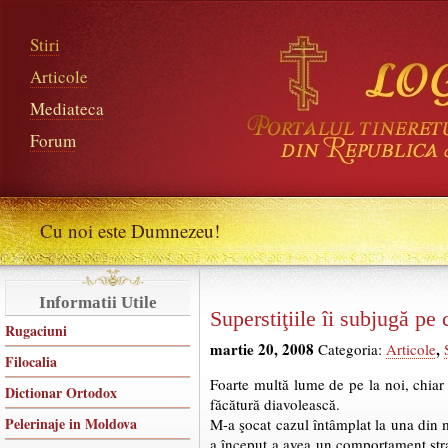
Stiri
Articole
Mediateca
Forum
Cu noi este Dumnezeu!
Informatii Utile
Superstiţiile îi subjugă pe 
Rugaciuni
martie 20, 2008
,
Categoria:
Articole
Filocalia
Foarte multă lume de pe la noi, chiar ş
Dictionar Ortodox
făcătură diavolească.
Pelerinaje in Moldova
M-a şocat cazul întâmplat la una din 
a început a avea un comportament stra