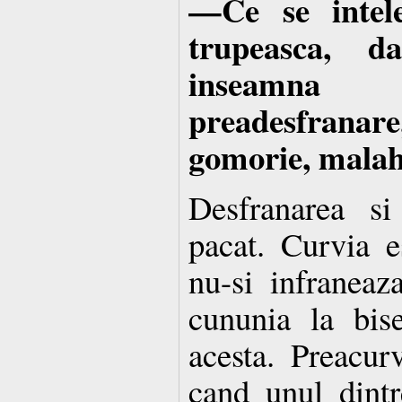
—Ce se intele
trupeasca, d
inseamna
preadesfranar
gomorie, malahi
Desfranarea si
pacat. Curvia 
nu-si infraneaz
cununia la bis
acesta. Preacur
cand unul dintr