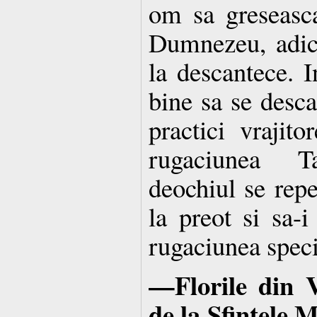
om sa greseasca
Dumnezeu, adica
la descantece. I
bine sa se desca
practici vrajito
rugaciunea T
deochiul se rep
la preot si sa-
rugaciunea speci
—Florile din V
de la Sfintele 