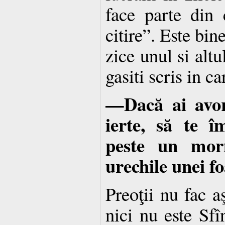
face parte din 
citire”. Este bin
zice unul si altu
gasiti scris in car
—Dacă ai avort
ierte, să te î
peste un mor
urechile unei fo
Preoţii nu fac a
nici nu este Sfîn