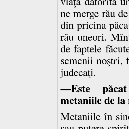
viaţa datorită u
ne merge rău de l
din pricina păca
rău uneori. Mîn
de faptele făcu
semenii noştri, 
judecaţi.
—Este păcat
metaniile de la
Metaniile în sin
sau putere spiri