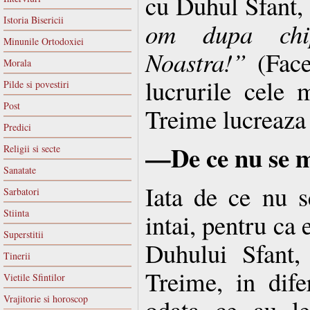
cu Duhul Sfant,
Istoria Bisericii
om dupa chi
Minunile Ortodoxiei
Noastra!”
(Facer
Morala
lucrurile cele 
Pilde si povestiri
Post
Treime lucreaza
Predici
—De ce nu se m
Religii si secte
Sanatate
Iata de ce nu s
Sarbatori
Stiinta
intai, pentru ca 
Superstitii
Duhului Sfant,
Tinerii
Treime, in difer
Vietile Sfintilor
Vrajitorie si horoscop
odata ce au le