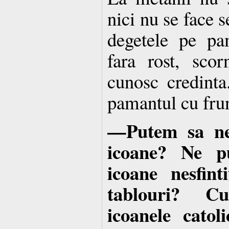
nici nu se face 
degetele pe pa
fara rost, sco
cunosc credinta
pamantul cu fru
—Putem sa ne
icoane? Ne p
icoane nesfint
tablouri? 
icoanele catol