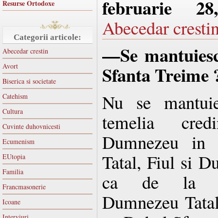
februarie 2
Resurse Ortodoxe
Abecedar cresti
Categorii articole:
—Se mantuiesc 
Abecedar crestin
Avort
Sfanta Treime 
Biserica si societate
Nu se mantuie
Catehism
Cultura
temelia cred
Cuvinte duhovnicesti
Dumnezeu in Tr
Ecumenism
Tatal, Fiul si 
EUtopia
Familia
ca de la inc
Francmasonerie
Dumnezeu Tatal 
Icoane
Interviuri