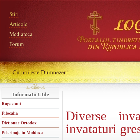
Stiri
Articole
Mediateca
Forum
Cu noi este Dumnezeu!
Informatii Utile
Rugaciuni
Diverse inva
Filocalia
Dictionar Ortodox
invataturi gre
Pelerinaje in Moldova