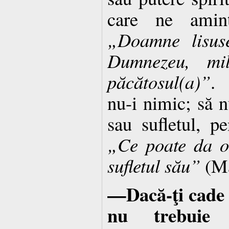
care ne amint
„Doamne lisuse
Dumnezeu, mil
păcătosul(a)”
. 
nu-i nimic; să 
sau sufletul, p
„Ce poate da o
sufletul său”
(Ma
—Dacă-ţi cade 
nu trebuie 