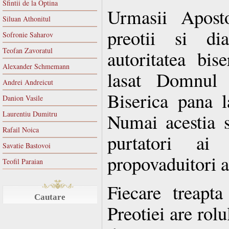
Sfintii de la Optina
Urmasii Apostol
Siluan Athonitul
preotii si dia
Sofronie Saharov
Teofan Zavoratul
autoritatea bis
Alexander Schmemann
lasat Domnul 
Andrei Andreicut
Biserica pana la
Danion Vasile
Laurentiu Dumitru
Numai acestia 
Rafail Noica
purtatori ai
Savatie Bastovoi
propovaduitori a
Teofil Paraian
Fiecare treapt
Cautare
Preotiei are rolu