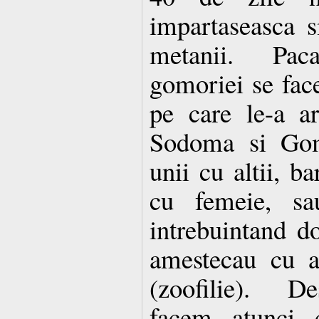
impartaseasca s
metanii. Pac
gomoriei se face
pe care le-a a
Sodoma si Gom
unii cu altii, b
cu femeie, sa
intrebuintand d
amestecau cu a
(zoofilie). De
facem atunci 