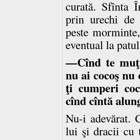
curată. Sfînta 
prin urechi de 
peste morminte, 
eventual la patu
—Cînd te muţi
nu ai cocoş nu 
ţi cumperi coc
cînd cîntă alung
Nu-i adevărat. 
lui şi dracii cu 