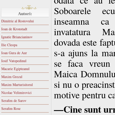
Soboarele ec
Autori:
inseamna ca
Dimitrie al Rostovului
invatatura Ma
Ioan de Kronstadt
Ignatie Briancianinov
dovada este faptu
Ilie Cleopa
s-a ajuns la mar
Ioan Gura de Aur
se faca vreun 
Iosif Vatopedinul
Macarie Egipteanul
Maica Domnului
Maxim Grecul
si nu o preacinst
Maxim Marturisitorul
motive pentru ca
Nicolae Velimirovici
Serafim de Sarov
—Cine sunt urm
Serafim Rose