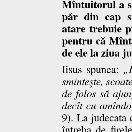
Mîntuitorul a s
păr din cap s
atare trebuie p
pentru că Mînt
de ele la ziua ju
Iisus spunea:
„
sminteşte, scoate
de folos să ajun
decît cu amîndo
9). La judecata 
întreba de firel