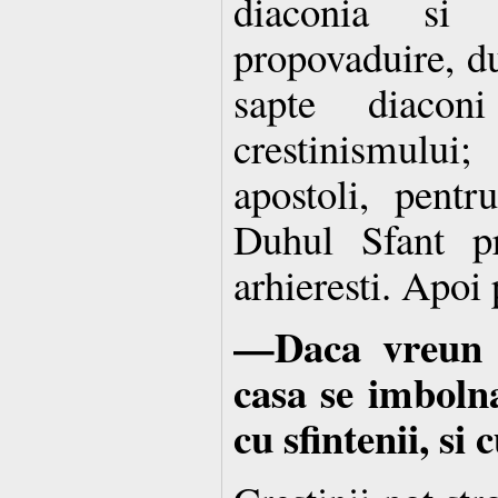
diaconia si
propovaduire, d
sapte diacon
crestinismulu
apostoli, pent
Duhul Sfant pr
arhieresti. Apoi 
—Daca vreun 
casa se imboln
cu sfintenii, si