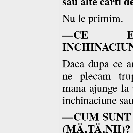
sau alte carti d
Nu le primim.
—CE E
INCHINACIU
Daca dupa ce a
ne plecam trup
mana ajunge la 
inchinaciune sa
—CUM SUNT 
(MÄ‚TÄ‚NII)?