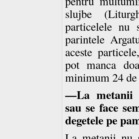
pentru multumi
slujbe (Litur
particelele nu 
parintele Argat
aceste particel
pot manca doa
minimum 24 de 
—La metanii 
sau se face se
degetele pe pa
La metanii nu 