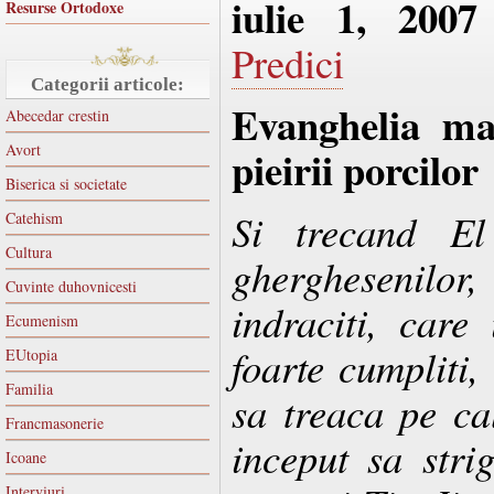
iulie 1, 2007
Resurse Ortodoxe
Predici
Categorii articole:
Evanghelia man
Abecedar crestin
Avort
pieirii porcilor
Biserica si societate
Si trecand El 
Catehism
Cultura
gherghesenilor
Cuvinte duhovnicesti
indraciti, care
Ecumenism
foarte cumpliti,
EUtopia
Familia
sa treaca pe ca
Francmasonerie
inceput sa stri
Icoane
Interviuri