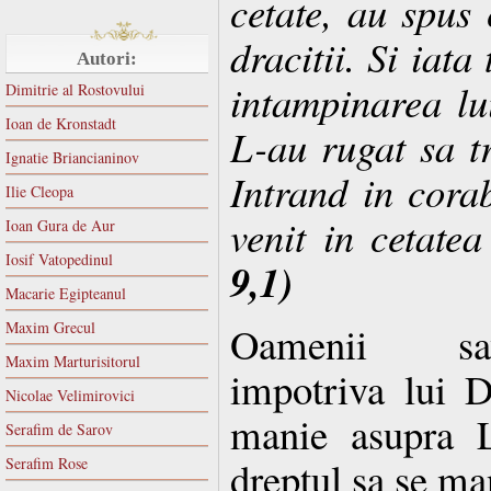
cetate, au spus 
dracitii. Si iata
Autori:
intampinarea lui
Dimitrie al Rostovului
Ioan de Kronstadt
L-au rugat sa tr
Ignatie Briancianinov
Intrand in corab
Ilie Cleopa
venit in cetate
Ioan Gura de Aur
Iosif Vatopedinul
9,1)
Macarie Egipteanul
Maxim Grecul
Oamenii sav
Maxim Marturisitorul
impotriva lui 
Nicolae Velimirovici
manie asupra L
Serafim de Sarov
dreptul sa se ma
Serafim Rose