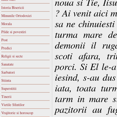
noua si Tie, Iis
Istoria Bisericii
? Ai venit aici 
Minunile Ortodoxiei
sa ne chinuiesti
Morala
turma mare de 
Pilde si povestiri
Post
demonii il rug
Predici
scoti afara, t
Religii si secte
porci. Si El le-a
Sanatate
Sarbatori
iesind, s-au dus
Stiinta
iata, toata tu
Superstitii
tarm in mare si
Tinerii
Vietile Sfintilor
pazitorii au fu
Vrajitorie si horoscop