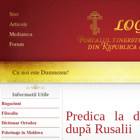
Stiri
Articole
Mediateca
Forum
Cu noi este Dumnezeu!
Informatii Utile
Rugaciuni
Predica la 
Filocalia
Dictionar Ortodox
după Rusalii
Pelerinaje in Moldova