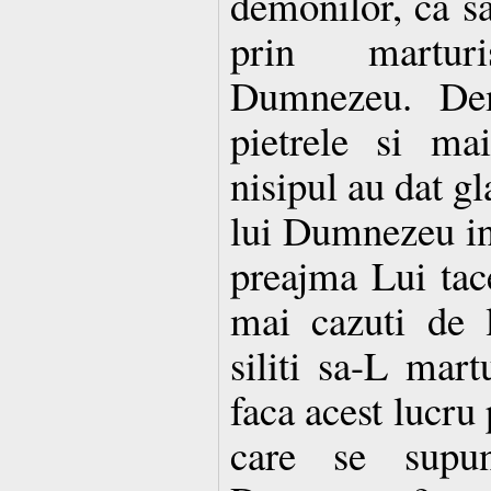
demonilor, ca s
prin martur
Dumnezeu. Dem
pietrele si ma
nisipul au dat gl
lui Dumnezeu i
preajma Lui tac
mai cazuti de 
siliti sa-L mar
faca acest lucru 
care se supun