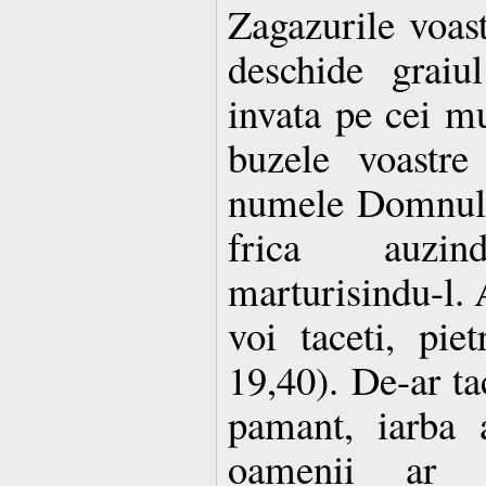
Zagazurile voast
deschide graiu
invata pe cei m
buzele voastre
numele Domnulu
frica auzind
marturisindu-l. 
voi taceti, pie
19,40). De-ar ta
pamant, iarba 
oamenii ar 