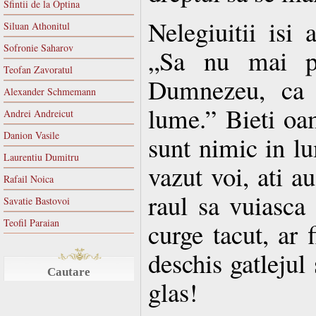
Sfintii de la Optina
Nelegiuitii isi 
Siluan Athonitul
Sofronie Saharov
„Sa nu mai p
Teofan Zavoratul
Dumnezeu, ca 
Alexander Schmemann
lume.” Bieti oam
Andrei Andreicut
Danion Vasile
sunt nimic in l
Laurentiu Dumitru
vazut voi, ati a
Rafail Noica
raul sa vuiasca 
Savatie Bastovoi
Teofil Paraian
curge tacut, ar 
deschis gatlejul 
Cautare
glas!