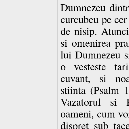
Dumnezeu dintre
curcubeu pe cer s
de nisip. Atunci
si omenirea pra
lui Dumnezeu si
o vesteste tar
cuvant, si noa
stiinta (Psalm 
Vazatorul si P
oameni, cum vorb
dispret sub ta