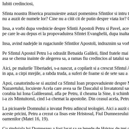
Iubiti credinciosi,
Sfinta noastra Biserica praznuiestre astazi pomenirea Sfintilor si intru t
nu a auzit de numele lor? Cine nu a citit cit de putin despre viata lor? Ci
Insa, a vorbi dupa vrednicie despre Sfintii Apostoli Petru si Pavel, aces
pe care le-au depus ei la propovaduirea Sfintei Evanghelii, dupa inalt
Insa, avind nadejde in rugaciunile Sfintilor Apostoli, indraznim sa vorbi
Pe Sfintul Apostol Petru l-a odraslit Betsaida Galileii, fiind fratele ma
asa se chema inainte de alegerea sa, a ramas fiu credincios al tatalui sau
Aici, pe malurile Tiberiadei, s-a nascut, a copilarit si a crescut Sfintul
in apa, a cirpi mrejile, a rabda truda, a suferi de foame si de sete sau 
Apoi, casatorindu-se si auzind ca Sfintul Ioan propovaduieste despre Me
Nazaretului, locuieste Acela care avea sa fie Dascalul si Invatatorul sa
corabia lui Iona Galileeanul, afla pe Petru, il cheama la Sine, ii schim
i-a zis Mintuitorul, cind l-a chemat la apostolie. Din ceasul acela, Petru i
La picioarele Domnului a invatat Petru adincul teologiei. Aici a auzi
aceste pricini, Petru a crezut ca Iisus este Hristosul, Fiul Dumnezeului
oamenilor (Matei 16, 19).
Cu rinduiala lui Dumnezeu a fost lasat sa se lepede de Hristos de trei o