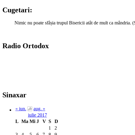
Cugetari:
Nimic nu poate sfâșia trupul Bisericii atât de mult ca mândria. 
Radio Ortodox
Sinaxar
« iun.
aug. »
iulie 2017
L
Ma
Mi
J
V
S
D
1
2
3
4
5
6
7
8
9