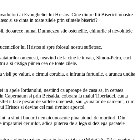
vaduitori ai Evangheliei lui Hristos. Cine dintre fiii Bisericii noastre
sc si se cinta in toate zilele prin sfintele biserici?
tosii, deoarece numai Dumnezeu stie ostenelile, chinurile si nevointele
cenicilor lui Hristos si spre folosul nostru sufletesc.
nvataturilor omenesti, neavind de la cine le invata, Simon-Petru, caci
u a-si cistiga piinea cea de toate zilele.
a visli pe valuri, a cirmui corabia, a infrunta furtunile, a arunca undita
i in apele Iordanului, nestiind ca aproape de casa sa, in cetatea
 prin Capernaum si prin Betsaida, coboara la malul Tiberiadei, cauta
astfel il face pescar de suflete omenesti, sau „vinator de oameni”, cum
 lui Hristos si devine cel mai rivnitor apostol.
nt, a simtit bucurii nemaicunoscute pina atunci de muritori. Din
 imparatiei cerurilor, adica puterea de a lega si dezlega pacatele
entru a plinge mai cu amar in toata viata sa (Matei 26, 75) si pentru a