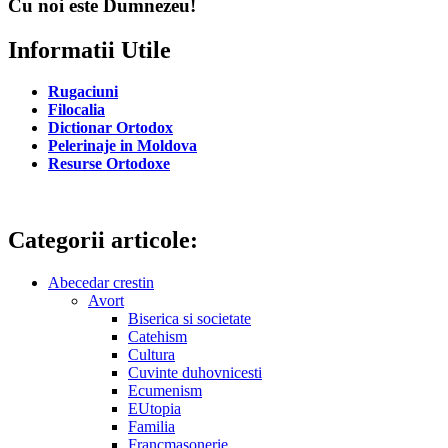
Cu noi este Dumnezeu!
Informatii Utile
Rugaciuni
Filocalia
Dictionar Ortodox
Pelerinaje in Moldova
Resurse Ortodoxe
Categorii articole:
Abecedar crestin
Avort
Biserica si societate
Catehism
Cultura
Cuvinte duhovnicesti
Ecumenism
EUtopia
Familia
Francmasonerie