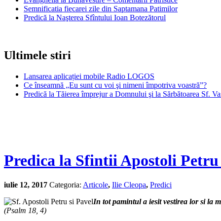
Semnificatia fiecarei zile din Saptamana Patimilor
Predică la Naşterea Sfîntului Ioan Botezătorul
Ultimele stiri
Lansarea aplicației mobile Radio LOGOS
Ce înseamnă „Eu sunt cu voi şi nimeni împotriva voastră”?
Predică la Tăierea împrejur a Domnului şi la Sărbătoarea Sf. Va
Predica la Sfintii Apostoli Petru
iulie 12, 2017
Categoria:
Articole
,
Ilie Cleopa
,
Predici
In tot pamintul a iesit vestirea lor si la 
(Psalm 18, 4)