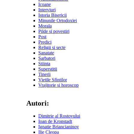
Icoane
Interviuri
Istoria Bisericii
Minunile Ortodoxiei
Morala
Pilde si povestiri
Post
Predici
Religii si secte
Sanatate
Sarbatori
Stiinta
Superstitii
Tinerii
Vietile Sfintilor
Vrajitorie si horoscop
Autori:
Dimitrie al Rostovului
Ioan de Kronstadt
Ignatie Briancianinov
Ilie Cleopa