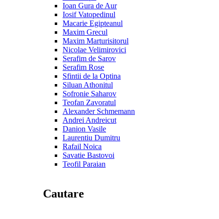
Ioan Gura de Aur
Iosif Vatopedinul
Macarie Egipteanul
Maxim Grecul
Maxim Marturisitorul
Nicolae Velimirovici
Serafim de Sarov
Serafim Rose
Sfintii de la Optina
Siluan Athonitul
Sofronie Saharov
Teofan Zavoratul
Alexander Schmemann
Andrei Andreicut
Danion Vasile
Laurentiu Dumitru
Rafail Noica
Savatie Bastovoi
Teofil Paraian
Cautare