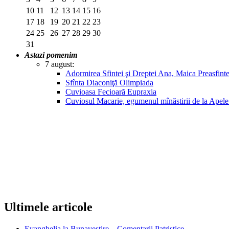
10
11
12
13
14
15
16
17
18
19
20
21
22
23
24
25
26
27
28
29
30
31
Astazi pomenim
7 august:
Adormirea Sfintei şi Dreptei Ana, Maica Preasfin
Sfînta Diaconiţă Olimpiada
Cuvioasa Fecioară Eupraxia
Cuviosul Macarie, egumenul mînăstirii de la Apel
Ultimele articole
Evanghelia la Bunavestire – Comentarii Patristice