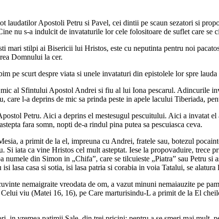
ot laudatilor Apostoli Petru si Pavel, cei dintii pe scaun sezatori si propo
ne nu s-a indulcit de invataturile lor cele folositoare de suflet care se cite
ti mari stilpi ai Bisericii lui Hristos, este cu neputinta pentru noi paca
area Domnului la cer.
m pe scurt despre viata si unele invataturi din epistolele lor spre lauda u
i mic al Sfintului Apostol Andrei si fiu al lui Iona pescarul. Adincurile i
, care l-a deprins de mic sa prinda peste in apele lacului Tiberiada, pentr
 Apostol Petru. Aici a deprins el mestesugul pescuitului. Aici a invatat el 
a astepta fara somn, nopti de-a rindul pina putea sa pescuiasca ceva.
sia, a primit de la el, impreuna cu Andrei, fratele sau, botezul pocainte
u. Si iata ca vine Hristos cel mult asteptat. Iese la propovaduire, trece
ba numele din Simon in „Chifa”, care se tilcuieste „Piatra” sau Petru si 
si lasa casa si sotia, isi lasa patria si corabia in voia Tatalui, se alatura
t cuvinte nemaigraite vreodata de om, a vazut minuni nemaiauzite pe pami
 Celui viu (Matei 16, 16), pe Care marturisindu-L a primit de la El cheile
ri, in vremea patimii Sale, din trei pricini: pentru a se smeri mai mult, p