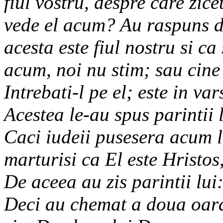
fiul vostru, despre care zic
vede el acum? Au raspuns dec
acesta este fiul nostru si c
acum, noi nu stim; sau cine 
Intrebati-l pe el; este in va
Acestea le-au spus parintii 
Caci iudeii pusesera acum l
marturisi ca El este Hristos
De aceea au zis parintii lui:
Deci au chemat a doua oara 