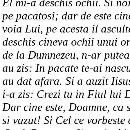
El mi-a deschis ochii. Si n
pe pacatosi; dar de este ci
voia Lui, pe acesta il ascult
deschis cineva ochii unui or
de la Dumnezeu, n-ar putea 
au zis: In pacate te-ai nascut
au dat afara. Si a auzit Iisu
i-a zis: Crezi tu in Fiul lu
Dar cine este, Doamne, ca sa
si vazut! Si Cel ce vorbeste c