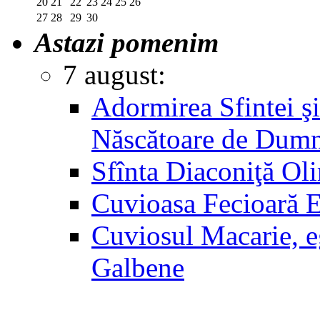
20
21
22
23
24
25
26
27
28
29
30
Astazi pomenim
7 august:
Adormirea Sfintei şi
Născătoare de Dum
Sfînta Diaconiţă Ol
Cuvioasa Fecioară 
Cuviosul Macarie, e
Galbene