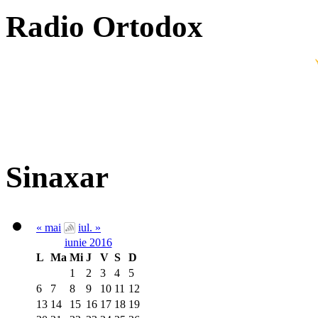
Radio Ortodox
Sinaxar
« mai
iul. »
iunie 2016
L
Ma
Mi
J
V
S
D
1
2
3
4
5
6
7
8
9
10
11
12
13
14
15
16
17
18
19