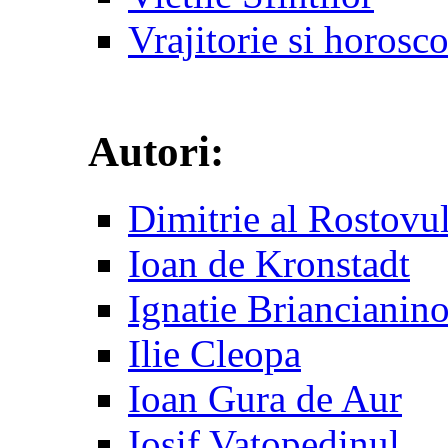
Vrajitorie si horosc
Autori:
Dimitrie al Rostovu
Ioan de Kronstadt
Ignatie Briancianin
Ilie Cleopa
Ioan Gura de Aur
Iosif Vatopedinul