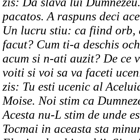
zis: Da slava lui Dumnezeu
pacatos. A raspuns deci ace
Un lucru stiu: ca fiind orb,
facut? Cum ti-a deschis oc
acum si n-ati auzit? De ce v
voiti si voi sa va faceti ucen
zis: Tu esti ucenic al Acelui
Moise. Noi stim ca Dumnezeu
Acesta nu-L stim de unde est
Tocmai in aceasta sta minune