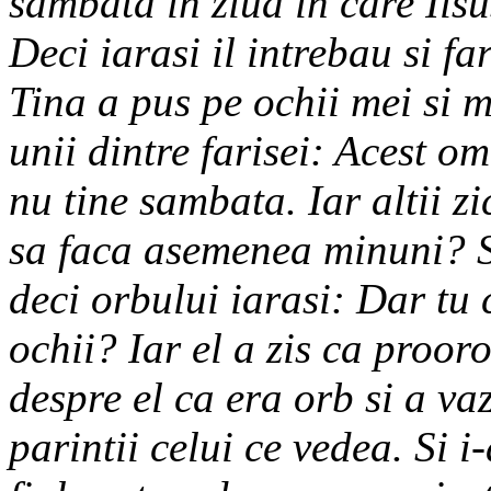
sambata in ziua in care Iisus
Deci iarasi il intrebau si far
Tina a pus pe ochii mei si 
unii dintre farisei: Acest o
nu tine sambata. Iar altii 
sa faca asemenea minuni? Si
deci orbului iarasi: Dar tu c
ochii? Iar el a zis ca proor
despre el ca era orb si a v
parintii celui ce vedea. Si i