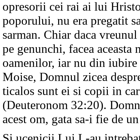
opresorii cei rai ai lui Hrist
poporului, nu era pregatit s
sarman. Chiar daca vreunul d
pe genunchi, facea aceasta n
oamenilor, iar nu din iubire
Moise, Domnul zicea despre
ticalos sunt ei si copii in ca
(Deuteronom 32:20). Domnul
acest om, gata sa-i fie de un
Si ucenicii Lui L-au intrebat