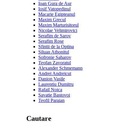
Ioan Gura de Aur
Iosif Vatopedinul
Macarie Egipteanul
Maxim Grecul
Maxim Marturisitorul
Nicolae Velimirovici
Serafim de Sarov
Serafim Rose
Sfintii de la Optina
Siluan Athonitul
Sofronie Saharov
Teofan Zavoratul
Alexander Schmemann
Andrei Andreicut
Danion Vasile
Laurentiu Dumitru
Rafail Noica
Savatie Bastovoi
Teofil Paraian
Cautare