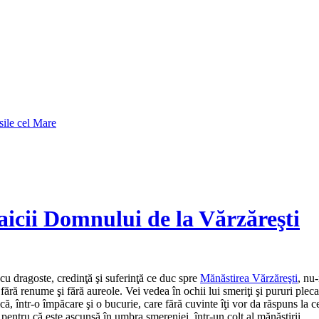
sile cel Mare
icii Domnului de la Vărzăreşti
 cu dragoste, credinţă şi suferinţă ce duc spre
Mănăstirea Vărzăreşti
, nu
 fără renume şi fără aureole. Vei vedea în ochii lui smeriţi şi pururi ple
, într-o împăcare şi o bucurie, care fără cuvinte îţi vor da răspuns la ce
 pentru că este ascunsă în umbra smereniei, într-un colţ al mănăstirii.