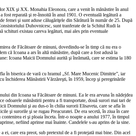
rilor XIX şi XX. Monahia Eleonora, care a venit în mănăstire în anul
a fost reparată şi re-înnoită în anul 1901. O eventuală legătură a
t de femei şi sunt aduse călugăriţele din Sărătură în număr de 25. După
 Consistoriului Duhovnicesc, sunt tranferate de la Schitul Rudi la
 schituri existau careva legături, mai ales prin eventuale
enumirea de Făcătoare de minuni, dovedindu-se în timp că nu era o
em că Icoana a ars în altă mănăstire, după care a fost adusă la
icoane: Icoana Maicii Domnului aurită şi înrămată, care se estima la 180
afla în biserica de vară cu hramul „Sf. Mare Mucenic Dimitrie”, iar
cu închiderea Mănăstirii Vărzăreşti, în 1959, încep şi peregrinările
mnului din Icoana sa Făcătoare de minuni. Ea le era arvuna în nădejdea
 odoarele mănăstirii pentru a fi transportate, două surori mai tari de
icii Domnului şi au dus-o în chilia surorii Elisaveta, care se afla în
cile şi surorile şi se rugau Preacuratei. De era secetă, în ziua în care
contenirea ei şi ploaia înceta. Într-o noapte a anului 1977, în timpul
prinse, nefiind aprinse mai înainte. Candelele s-au aprins de la sine.
 ei, care era preot, sub pretextul de a fi protejată mai bine. Din acel