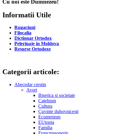
Cu noi este Dumnezeu!
Informatii Utile
Rugaciuni
Filocalia
Dictionar Ortodox
Pelerinaje in Moldova
Resurse Ortodoxe
Categorii articole:
Abecedar crestin
Avort
Biserica si societate
Catehism
Cultura
Cuvinte duhovnicesti
Ecumenism
EUtopia
Familia
Francmasonerie