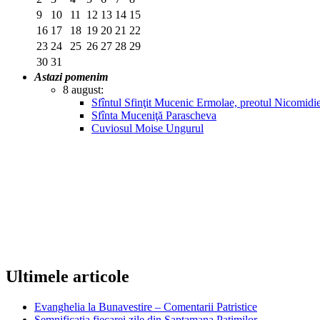
9
10
11
12
13
14
15
16
17
18
19
20
21
22
23
24
25
26
27
28
29
30
31
Astazi pomenim
8 august:
Sfîntul Sfinţit Mucenic Ermolae, preotul Nicomidie
Sfînta Muceniţă Parascheva
Cuviosul Moise Ungurul
Ultimele articole
Evanghelia la Bunavestire – Comentarii Patristice
Semnificatia fiecarei zile din Saptamana Patimilor