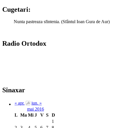
Cugetari:
Nunta pastreaza sfintenia. (Sfântul Ioan Gura de Aur)
Radio Ortodox
Sinaxar
« apr.
iun. »
mai 2016
L
Ma
Mi
J
V
S
D
1
2
3
4
5
6
7
8