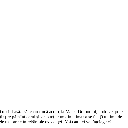
-i opri. Lasă-i să te conducă acolo, la Maica Domnului, unde vei putea
caţi spre pământ cerul şi vei simţi cum din inima sa se înalţă un imn de
le mai grele întrebări ale existenţei. Abia atunci vei înţelege că