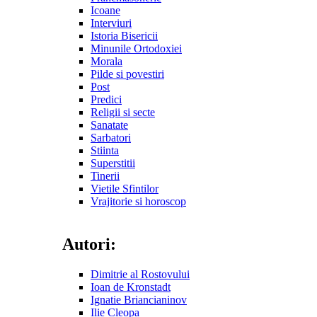
Icoane
Interviuri
Istoria Bisericii
Minunile Ortodoxiei
Morala
Pilde si povestiri
Post
Predici
Religii si secte
Sanatate
Sarbatori
Stiinta
Superstitii
Tinerii
Vietile Sfintilor
Vrajitorie si horoscop
Autori:
Dimitrie al Rostovului
Ioan de Kronstadt
Ignatie Briancianinov
Ilie Cleopa