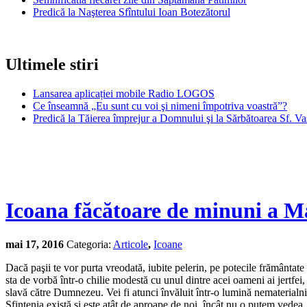
Predică la Naşterea Sfîntului Ioan Botezătorul
Ultimele stiri
Lansarea aplicației mobile Radio LOGOS
Ce înseamnă „Eu sunt cu voi şi nimeni împotriva voastră”?
Predică la Tăierea împrejur a Domnului şi la Sărbătoarea Sf. Va
Icoana făcătoare de minuni a Ma
mai 17, 2016
Categoria:
Articole
,
Icoane
Dacă paşii te vor purta vreodată, iubite pelerin, pe potecile frământate
sta de vorbă într-o chilie modestă cu unul dintre acei oameni ai jertfei,
slavă către Dumnezeu. Vei fi atunci învăluit într-o lumină nematerialnică
Sfinţenia există şi este atât de aproape de noi, încât nu o putem vedea,