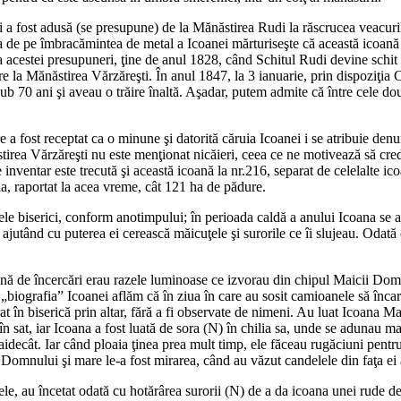
ui a fost adusă (se presupune) de la Mănăstirea Rudi la răscrucea veacu
ţia de pe îmbracămintea de metal a Icoanei mărturiseşte că această icoană 
ia acestei presupuneri, ţine de anul 1828, când Schitul Rudi devine schi
ere la Mănăstirea Vărzăreşti.
În anul 1847, la 3 ianuarie, prin dispoziţia
70 ani şi aveau o trăire înaltă. Aşadar, putem admite că între cele două
re a fost receptat ca o minune şi datorită căruia Icoanei i se atribuie d
irea Vărzăreşti nu este menţionat nicăieri, ceea ce ne motivează să cred
 inventar este trecută şi această icoană la nr.216, separat de celelalte 
ala, raportat la acea vreme, cât 121 ha de pădure.
ele biserici, conform anotimpului; în perioada caldă a anului Icoana se 
jutând cu puterea ei cerească măicuţele şi surorile ce îi slujeau. Odată 
lină de încercări erau razele luminoase ce izvorau din chipul Maicii Do
iografia” Icoanei aflăm că în ziua în care au sosit camioanele să încarce
rat în biserică prin altar, fără a fi observate de nimeni. Au luat Icoana Ma
în sat, iar Icoana a fost luată de sora (N) în chilia sa, unde se adunau mai
idecât. Iar când ploaia ţinea prea mult timp, ele făceau rugăciuni pentru 
 Domnului şi mare le-a fost mirarea, când au văzut candelele din faţa ei a
, au încetat odată cu hotărârea surorii (N) de a da icoana unei rude de a