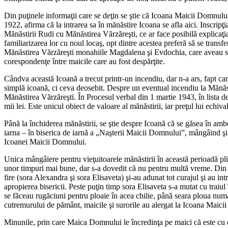
Din puţinele informaţii care se deţin se ştie că Icoana Maicii Domnul
1922, afirma că la intrarea sa în mănăstire Icoana se afla aici. Inscrip
Mănăstirii Rudi cu Mănăstirea Vărzăreşti, ce ar face posibilă explicaţ
familiarizarea lor cu noul locaş, opt dintre acestea preferă să se transf
Mănăstirea Vărzăreşti monahiile Magdalena şi Evdochia, care aveau sub 
corespondenţe între maicile care au fost despărţite.
Cândva această Icoană a trecut printr-un incendiu, dar n-a ars, fapt ca
simplă icoană, ci ceva deosebit. Despre un eventual incendiu la Mănăst
Mănăstirea Vărzăreşti. În Procesul verbal din 1 martie 1943, în lista de
mii lei. Este unicul obiect de valoare al mănăstirii, iar preţul lui echiv
Până la închiderea mănăstirii, se ştie despre Icoană că se găsea în amb
iarna – în biserica de iarnă a „Naşterii Maicii Domnului”, mângâind şi a
Icoanei Maicii Domnului.
Unica mângâiere pentru vieţuitoarele mănăstirii în această perioadă p
unor timpuri mai bune, dar s-a dovedit că nu pentru multă vreme. Din „b
fire (sora Alexandra şi sora Elisaveta) şi-au adunat tot curajul şi au int
apropierea bisericii. Peste puţin timp sora Elisaveta s-a mutat cu traiul 
se făceau rugăciuni pentru ploaie în acea chilie, până seara ploua numa
cutremurului de pământ, maicile şi surorile au alergat la Icoana Maicii
Minunile, prin care Maica Domnului le încredinţa pe maici că este cu ele