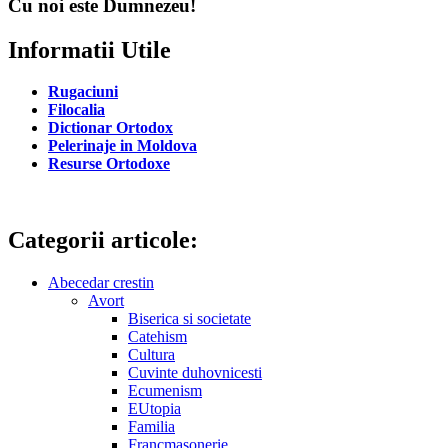
Cu noi este Dumnezeu!
Informatii Utile
Rugaciuni
Filocalia
Dictionar Ortodox
Pelerinaje in Moldova
Resurse Ortodoxe
Categorii articole:
Abecedar crestin
Avort
Biserica si societate
Catehism
Cultura
Cuvinte duhovnicesti
Ecumenism
EUtopia
Familia
Francmasonerie