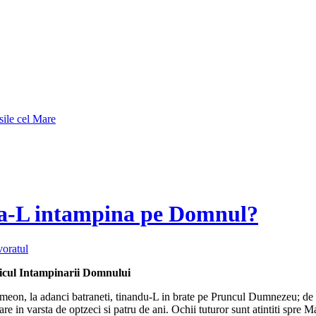
sile cel Mare
 a-L intampina pe Domnul?
oratul
nicul Intampinarii Domnului
eon, la adanci batraneti, tinandu-L in brate pe Pruncul Dumnezeu; de o p
in varsta de optzeci si patru de ani. Ochii tuturor sunt atintiti spre Ma