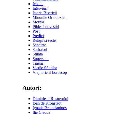
Icoane
Interviuri
Istoria Bisericii
Minunile Ortodoxiei
Morala
Pilde si povestiri
Post
Predici
Religii si secte
Sanatate
Sarbatori
Stiinta
Superstitii
Tinerii
Vietile Sfintilor
Vrajitorie si horoscop
Autori:
Dimitrie al Rostovului
Ioan de Kronstadt
Ignatie Briancianinov
Ilie Cleopa