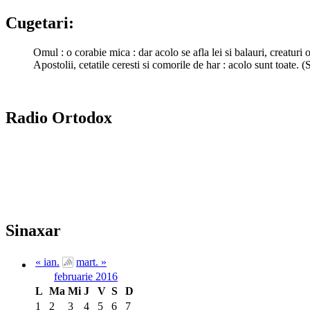
Cugetari:
Omul : o corabie mica : dar acolo se afla lei si balauri, creaturi 
Apostolii, cetatile ceresti si comorile de har : acolo sunt toate. 
Radio Ortodox
Sinaxar
« ian.
mart. »
februarie 2016
L
Ma
Mi
J
V
S
D
1
2
3
4
5
6
7