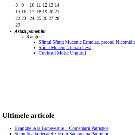
8
9
10
11
12
13
14
15
16
17
18
19
20
21
22
23
24
25
26
27
28
29
Astazi pomenim
8 august:
Sfîntul Sfinţit Mucenic Ermolae, preotul Nicomidie
Sfînta Muceniţă Parascheva
Cuviosul Moise Ungurul
Ultimele articole
Evanghelia la Bunavestire – Comentarii Patristice
Semnificatia fiecarei zile din Saptamana Patimilor