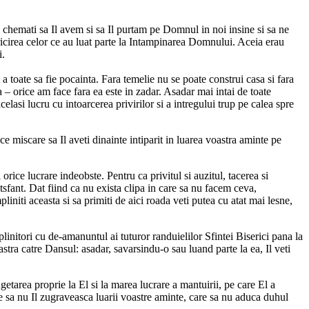
em chemati sa Il avem si sa Il purtam pe Domnul in noi insine si sa ne
ericirea celor ce au luat parte la Intampinarea Domnului. Aceia erau
i.
 toate sa fie pocainta. Fara temelie nu se poate construi casa si fara
 – orice am face fara ea este in zadar. Asadar mai intai de toate
elasi lucru cu intoarcerea privirilor si a intregului trup pe calea spre
 miscare sa Il aveti dinainte intiparit in luarea voastra aminte pe
orice lucrare indeobste. Pentru ca privitul si auzitul, tacerea si
tsfant. Dat fiind ca nu exista clipa in care sa nu facem ceva,
liniti aceasta si sa primiti de aici roada veti putea cu atat mai lesne,
plinitori cu de-amanuntul ai tuturor randuielilor Sfintei Biserici pana la
astra catre Dansul: asadar, savarsindu-o sau luand parte la ea, Il veti
etarea proprie la El si la marea lucrare a mantuirii, pe care El a
e sa nu Il zugraveasca luarii voastre aminte, care sa nu aduca duhul