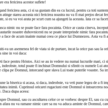
e era fericirea acestor suflete!
gand fericirea asta, ci si sa gustam din ea cu lucrul, pentru ca toti sunt
m atinge starea aceasta nici fericirea noastra nu va fi mai prejos decat f
te, si eu va voi arata pe scurt cum sa ajungeti la aceasta. Iata ce sa facet
sca nimic nu se poate face fara pocainta. Orice ar cauta cineva, inceput a
cautarile noastre duhovnicesti nu se poate intreprinde nimic fara pocainta
a de a face de acum inainte numai ceea ce place lui Dumnezeu. Asta va fi ac
va un asemenea fel de viata si de purtare, incat la orice pas sau la orice
 sine in voi daca:
i face pentru Hristos. Aici se au in vedere nu numai lucrurile mari, ci si 
i, indeobste, totul poate fi inchinat Domnului si sfintit cu numele Lui ato
re clipa pe Domnul, intorcand spre slava Lui toate puterile voastre. Sa imp
iune la biserica si acasa, si daca, indeobste, va veti pune legea de a fi im
plitatea inimii. Cuprinsul oricarei rugaciuni este Domnul si intoarcerea no
re. Daca dupa aceea:
espre Domnul, sau cu ascultarea celor ce se vorbesc despre El, sau cu cug
ci in afara nu va ramane nimic care sa nu va aduca aminte de Domnul, car