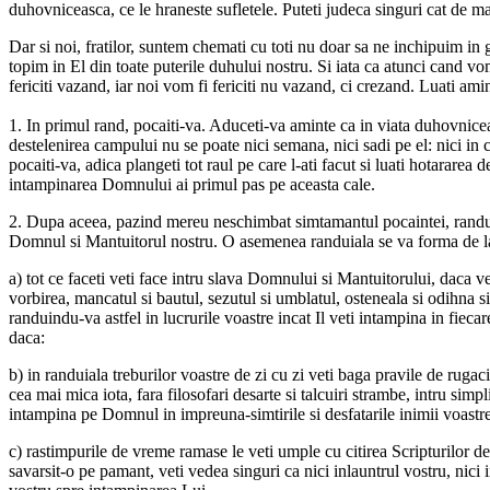
duhovniceasca, ce le hraneste sufletele. Puteti judeca singuri cat de mar
Dar si noi, fratilor, suntem chemati cu toti nu doar sa ne inchipuim in 
topim in El din toate puterile duhului nostru. Si iata ca atunci cand vo
fericiti vazand, iar noi vom fi fericiti nu vazand, ci crezand. Luati amin
1. In primul rand, pocaiti-va. Aduceti-va aminte ca in viata duhovnicea
destelenirea campului nu se poate nici semana, nici sadi pe el: nici in 
pocaiti-va, adica plangeti tot raul pe care l-ati facut si luati hotarare
intampinarea Domnului ai primul pas pe aceasta cale.
2. Dupa aceea, pazind mereu neschimbat simtamantul pocaintei, randuiti-
Domnul si Mantuitorul nostru. O asemenea randuiala se va forma de la
a) tot ce faceti veti face intru slava Domnului si Mantuitorului, daca vet
vorbirea, mancatul si bautul, sezutul si umblatul, osteneala si odihna s
randuindu-va astfel in lucrurile voastre incat Il veti intampina in fieca
daca:
b) in randuiala treburilor voastre de zi cu zi veti baga pravile de rugac
cea mai mica iota, fara filosofari desarte si talcuiri strambe, intru sim
intampina pe Domnul in impreuna-simtirile si desfatarile inimii voast
c) rastimpurile de vreme ramase le veti umple cu citirea Scripturilor d
savarsit-o pe pamant, veti vedea singuri ca nici inlauntrul vostru, ni