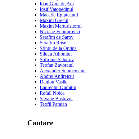
Ioan Gura de Aur
Iosif Vatopedinul
Macarie Egipteanul
Maxim Grecul
Maxim Marturisitorul
Nicolae Velimirovici
Serafim de Sarov
Serafim Rose
Sfintii de la Optina
Siluan Athonitul
Sofronie Saharov
Teofan Zavoratul
Alexander Schmemann
Andrei Andreicut
Danion Vasile
Laurentiu Dumitru
Rafail Noica
Savatie Bastovoi
Teofil Paraian
Cautare