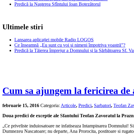
Predică la Naşterea Sfîntului Ioan Botezătorul
Ultimele stiri
Lansarea aplicației mobile Radio LOGOS
Ce înseamnă „Eu sunt cu voi şi nimeni împotriva voastră”?
Predică la Tăierea împrejur a Domnului şi la Sărbătoarea Sf. Va
Cum sa ajungem la fericirea de
februarie 15, 2016
Categoria:
Articole
,
Predici
,
Sarbatori
,
Teofan Zav
Doua predici de exceptie ale Sfantului Teofan Zavoratul la Praz
„Ce priveliste induiosatoare ne infatiseaza Intampinarea Domnului! Sim
Dumnezeu Nascatoare; nu departe, Ana Prorocita, postitoare si rugatoare 