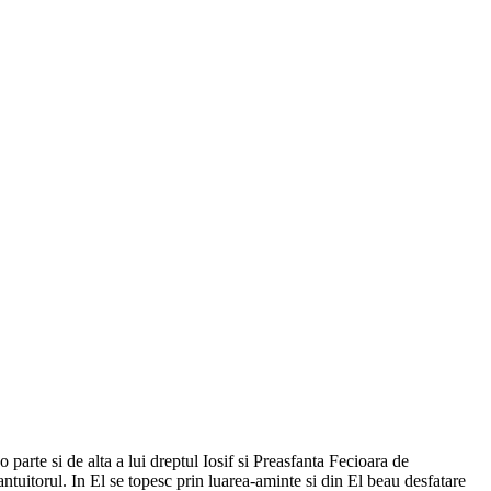
arte si de alta a lui dreptul Iosif si Preasfanta Fecioara de
ntuitorul. In El se topesc prin luarea-aminte si din El beau desfatare