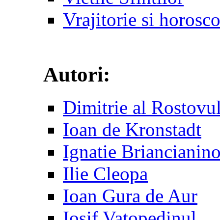
Vrajitorie si horosc
Autori:
Dimitrie al Rostovu
Ioan de Kronstadt
Ignatie Briancianin
Ilie Cleopa
Ioan Gura de Aur
Iosif Vatopedinul