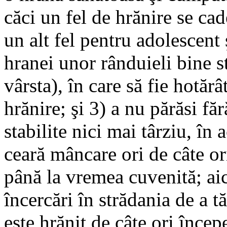
căci un fel de hrănire se cade
un alt fel pentru adolescent 
hranei unor rânduieli bine st
vârsta), în care să fie hotăr
hrănire; şi 3) a nu părăsi fă
stabilite nici mai târziu, în 
ceară mâncare ori de câte or
până la vremea cuvenită; aici
încercări în strădania de a t
este hrănit de câte ori începe