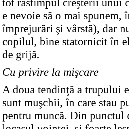
tot răstimpul creşterii unui
e nevoie să o mai spunem, în
împrejurări şi vârstă), dar 
copilul, bine statornicit în 
de grijă.
Cu privire la mişcare
A doua tendinţă a trupului e
sunt muşchii, în care stau pu
pentru muncă. Din punctul de
locaşul voinţei, şi foarte les