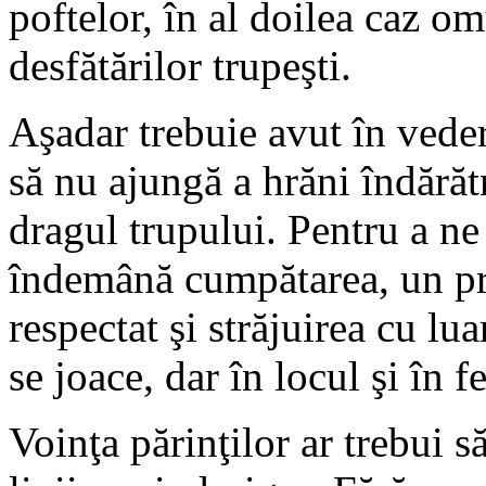
poftelor, în al doilea caz o
desfătărilor trupeşti.
Aşadar trebuie avut în veder
să nu ajungă a hrăni îndărătn
dragul trupului. Pentru a ne
îndemână cumpătarea, un pr
respectat şi străjuirea cu lua
se joace, dar în locul şi în f
Voinţa părinţilor ar trebui s