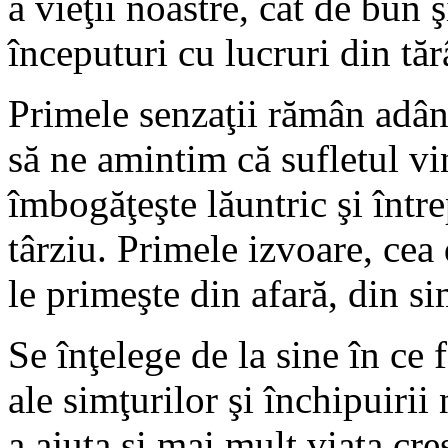
a vieţii noastre, cât de bun ş
începuturi cu lucruri din tă
Primele senzaţii rămân adân
să ne amintim că sufletul vi
îmbogăţeşte lăuntric şi între
târziu. Primele izvoare, cea 
le primeşte din afară, din si
Se înţelege de la sine în ce f
ale simţurilor şi închipuirii
a ajuta şi mai mult viaţa cre