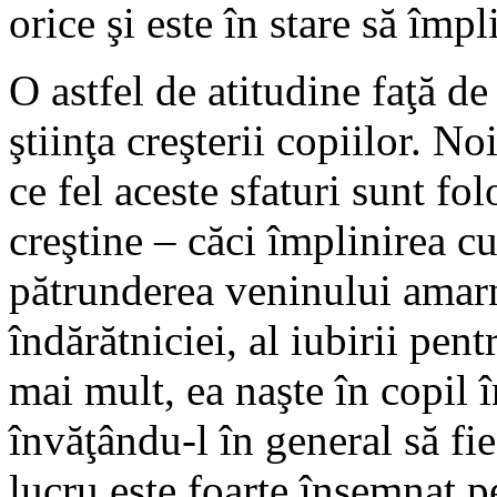
orice şi este în stare să împ
O astfel de atitudine faţă d
ştiinţa creşterii copiilor. N
ce fel aceste sfaturi sunt fol
creştine – căci împlinirea cu
pătrunderea veninului amarni
îndărătniciei, al iubirii pent
mai mult, ea naşte în copil î
învăţându-l în general să fie
lucru este foarte însemnat pe