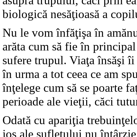
asupra trupului, căci prin ea 
biologică nesăţioasă a copilu
Nu le vom înfăţişa în amăn
arăta cum să fie în principal
sufere trupul. Viaţa însăşi î
în urma a tot ceea ce am sp
înţelege cum să se poarte faţ
perioade ale vieţii, căci tut
Odată cu apariţia trebuinţelo
jos ale sufletului nu întârzi