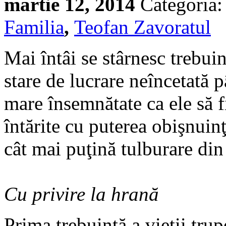
martie 12, 2014
Categoria
Familia
,
Teofan Zavoratul
Mai întâi se stârnesc trebui
stare de lucrare neîncetată 
mare însemnătate ca ele să fi
întărite cu puterea obişnuin
cât mai puţină tulburare din 
Cu privire la hrană
Prima trebuinţă a vieţii trup