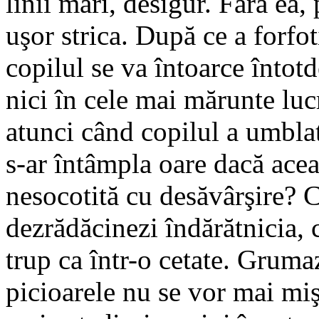
linii mari, desigur. Fără ea,
uşor strica. După ce a forfot
copilul se va întoarce întot
nici în cele mai mărunte lucr
atunci când copilul a umblat
s-ar întâmpla oare dacă aceast
nesocotită cu desăvârşire? C
dezrădăcinezi îndărătnicia, c
trup ca într-o cetate. Gruma
picioarele nu se vor mai miş