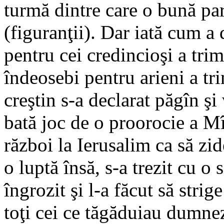
turmă dintre care o bună pa
(figuranţii). Dar iată cum a 
pentru cei credincioşi a trimi
îndeosebi pentru arieni a tr
creştin s-a declarat păgîn şi
bată joc de o proorocie a Mî
război la Ierusalim ca să zi
o luptă însă, s-a trezit cu o 
îngrozit şi l-a făcut să stri
toţi cei ce tăgăduiau dumnez