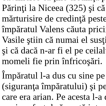
Părinţi la Niceea (325) şi c
mărturisire de credinţă pest
împăratul Valens căuta prici
Vasile ştiin că numai el sus
şi că dacă n-ar fi el pe ceilal
momeli fie prin înfricoşări.
Împăratul l-a dus cu sine pe
(siguranţa împăratului) şi p
care era arian. Pe acesta l-