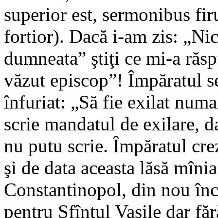
superior est, sermonibus fir
fortior). Dacă i-am zis: „N
dumneata” ştiţi ce mi-a răsp
văzut episcop”! Împăratul se
înfuriat: „Să fie exilat numa
scrie mandatul de exilare, da
nu putu scrie. Împăratul cre
şi de data aceasta lăsă mînia
Constantinopol, din nou înc
pentru Sfîntul Vasile dar fă