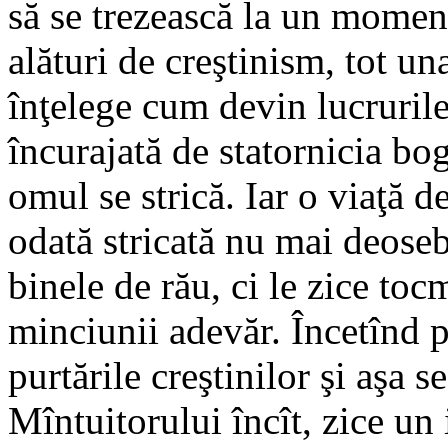
să se trezească la un momen
alături de creştinism, tot un
înţelege cum devin lucrurile
încurajată de statornicia bog
omul se strică. Iar o viaţă d
odată stricată nu mai deose
binele de rău, ci le zice toc
minciunii adevăr. Încetînd p
purtările creştinilor şi aşa 
Mîntuitorului încît, zice un 