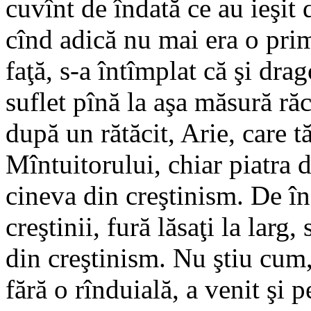
cuvînt de îndată ce au ieşit 
cînd adică nu mai era o prim
faţă, s-a întîmplat că şi dr
suflet pînă la aşa măsură răc
după un rătăcit, Arie, care
Mîntuitorului, chiar piatra d
cineva din creştinism. De în
creştinii, fură lăsaţi la larg
din creştinism. Nu ştiu cum
fără o rînduială, a venit şi 