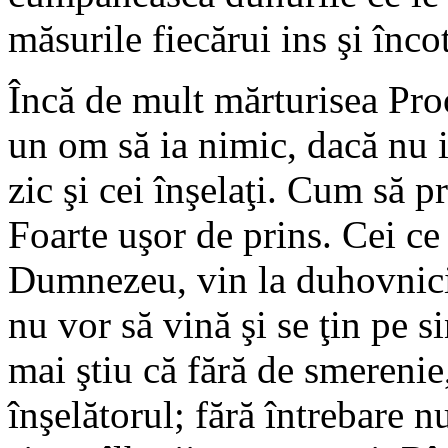
măsurile fiecărui ins şi înco
Încă de mult mărturisea Pro
un om să ia nimic, dacă nu i 
zic şi cei înşelaţi. Cum să 
Foarte uşor de prins. Cei ce
Dumnezeu, vin la duhovnici s
nu vor să vină şi se ţin pe s
mai ştiu că fără de smereni
înşelătorul; fără întrebare nu