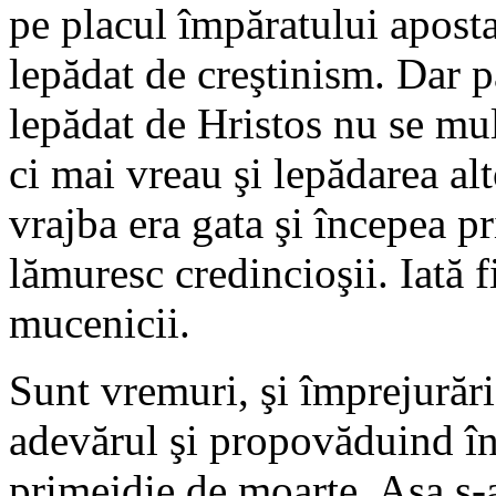
pe placul împăratului aposta
lepădat de creştinism. Dar pa
lepădat de Hristos nu se m
ci mai vreau şi lepădarea al
vrajba era gata şi începea pr
lămuresc credincioşii. Iată fi
mucenicii.
Sunt vremuri, şi împrejurări
adevărul şi propovăduind înd
primejdie de moarte. Aşa s-au