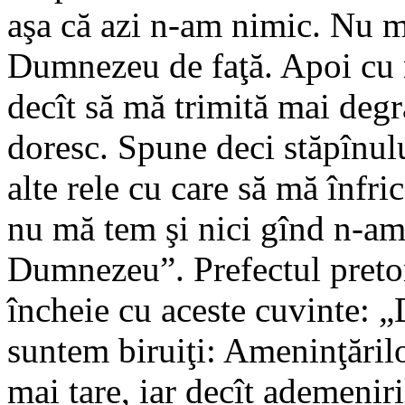
aşa că azi n-am nimic. Nu m
Dumnezeu de faţă. Apoi cu 
decît să mă trimită mai degra
doresc. Spune deci stăpînulu
alte rele cu care să mă înfr
nu mă tem şi nici gînd n-am 
Dumnezeu”. Prefectul pretor
încheie cu aceste cuvinte: „
suntem biruiţi: Ameninţărilo
mai tare, iar decît ademenir