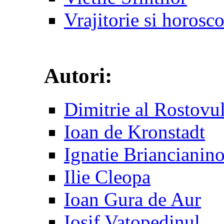
Vrajitorie si horosc
Autori:
Dimitrie al Rostovu
Ioan de Kronstadt
Ignatie Briancianin
Ilie Cleopa
Ioan Gura de Aur
Iosif Vatopedinul