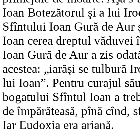
Ioan Botezătorul şi a lui Irod
Sfîntului Ioan Gură de Aur 
Ioan cerea dreptul văduvei 
Ioan Gură de Aur a zis odat
acestea: „iarăşi se tulbură Ir
lui Ioan”. Pentru curajul să
bogatului Sfîntul Ioan a treb
de împărăteasă, pînă cînd, sf
Iar Eudoxia era ariană.