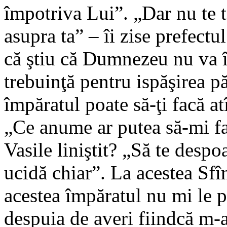
împotriva Lui”. „Dar nu te t
asupra ta” – îi zise prefect
că ştiu că Dumnezeu nu va î
trebuinţă pentru ispăşirea pă
împăratul poate să-ţi facă at
„Ce anume ar putea să-mi fa
Vasile liniştit? „Să te despoa
ucidă chiar”. La acestea Sfîn
acestea împăratul nu mi le p
despuia de averi fiindcă m-