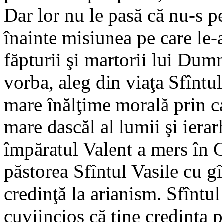
Dar lor nu le pasă că nu-s p
înainte misiunea pe care le-
făpturii şi martorii lui Dum
vorba, aleg din viaţa Sfîntu
mare înălţime morală prin ca
mare dascăl al lumii şi iera
împăratul Valent a mers în
păstorea Sfîntul Vasile cu gî
credinţă la arianism. Sfîntul 
cuviincios că ţine credinţa p