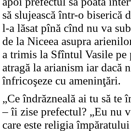
apoi prefectul să poată inte
să slujească într-o biserică 
l-a lăsat pînă cînd nu va sub
de la Niceea asupra arienilo
a trimis la Sfîntul Vasile pe 
atragă la arianism iar dacă 
înfricoşeze cu ameninţări.
„Ce îndrăzneală ai tu să te î
– îi zise prefectul? „Eu nu 
care este religia împăratulu