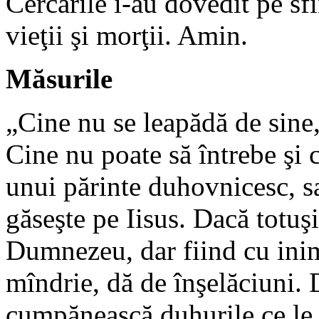
Cercările i-au dovedit pe sfi
vieţii şi morţii. Amin.
Măsurile
„Cine nu se leapădă de sine
Cine nu poate să întrebe şi 
unui părinte duhovnicesc, s
găseşte pe Iisus. Dacă totuşi
Dumnezeu, dar fiind cu inima
mîndrie, dă de înşelăciuni. 
cumpănească duhurile ce le 