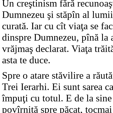
Un creştinism fără recunoaşt
Dumnezeu şi stăpîn al lumii 
curată. Iar cu cît viaţa se fa
dinspre Dumnezeu, pînă la a-
vrăjmaş declarat. Viaţa trăit
asta te duce.
Spre o atare stăvilire a răut
Trei Ierarhi. Ei sunt sarea c
împuţi cu totul. E de la sine
povîrnită spre păcat, tocmai