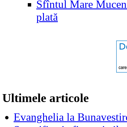
Sfîntul Mare Muceni
plată
Ultimele articole
Evanghelia la Bunavestire