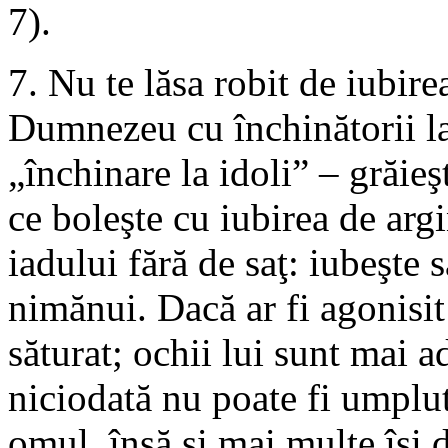
7).
7. Nu te lăsa robit de iubire
Dumnezeu cu închinătorii la 
„închinare la idoli” – grăie
ce boleşte cu iubirea de arg
iadului fără de saţ: iubeşte s
nimănui. Dacă ar fi agonisit 
săturat; ochii lui sunt mai a
niciodată nu poate fi umplut
omul, însă şi mai multe îşi 