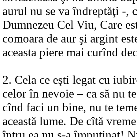
aurul nu se va îndreptăţi -, 
Dumnezeu Cel Viu, Care este 
comoara de aur şi argint est
aceasta piere mai curînd dec
2. Cela ce eşti legat cu iubir
celor în nevoie – ca să nu t
cînd faci un bine, nu te tem
această lume. De cîtă vreme 
întru ea nu s-a împuţinat! N