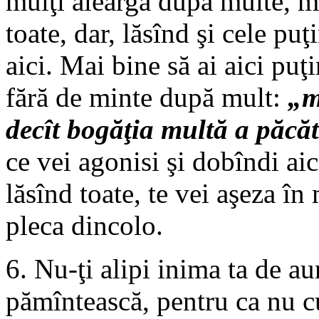
mulţi aleargă după multe, mu
toate, dar, lăsînd şi cele pu
aici. Mai bine să ai aici puţ
fără de minte după mult:
„m
decît bogăţia multă a păcăt
ce vei agonisi şi dobîndi aic
lăsînd toate, te vei aşeza în
pleca dincolo.
6. Nu-ţi alipi inima ta de au
pămîntească, pentru ca nu cu