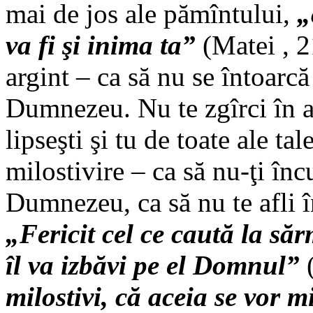
mai de jos ale pămîntului,
„
va fi şi inima ta”
(Matei , 21
argint – ca să nu se întoarcă
Dumnezeu. Nu te zgîrci în a 
lipseşti şi tu de toate ale ta
milostivire – ca să nu-ţi încu
Dumnezeu, ca să nu te afli în
„Fericit cel ce caută la săr
îl va izbăvi pe el Domnul”
(
milostivi, că aceia se vor m