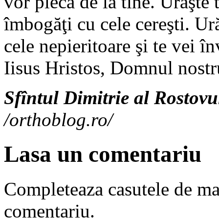
vor pleca de la tine. Urăşte 
îmbogăţi cu cele cereşti. Ură
cele nepieritoare şi te vei î
Iisus Hristos, Domnul nostr
Sfîntul Dimitrie al Rostovu
/orthoblog.ro/
Lasa un comentariu
Completeaza casutele de ma
comentariu.