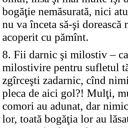
bogăţie nemăsurată, nici at
nu va înceta să-şi dorească 
acoperit cu pămînt.
8. Fii darnic şi milostiv – 
milostivire pentru sufletul t
zgîrceşti zadarnic, cînd nimi
pleca de aici gol?! Mulţi, m
comori au adunat, dar nimic 
lor, toată bogăţia lor au lăs