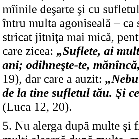
mîinile deşarte şi cu sufletu
întru multa agoniseală – ca 
stricat jitniţa mai mică, pen
care zicea:
„Suflete, ai mul
ani; odihneşte-te, mănîncă, 
19), dar care a auzit:
„Nebun
de la tine sufletul tău. Şi c
(Luca 12, 20).
5. Nu alerga după multe şi f