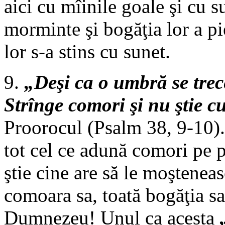
aici cu mîinile goale şi cu su
morminte şi bogăţia lor a pi
lor s-a stins cu sunet.
9.
„Deşi ca o umbră se trec
Strînge comori şi nu ştie c
Proorocul (Psalm 38, 9-10). 
tot cel ce adună comori pe pă
ştie cine are să le moşteneas
comoara sa, toată bogăţia sa
Dumnezeu! Unul ca acesta