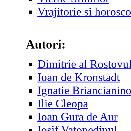
Vrajitorie si horosc
Autori:
Dimitrie al Rostovu
Ioan de Kronstadt
Ignatie Briancianin
Ilie Cleopa
Ioan Gura de Aur
Iosif Vatopedinul