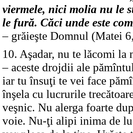
viermele, nici molia nu le st
le fură. Căci unde este com
– grăieşte Domnul (Matei 6,
10. Aşadar, nu te lăcomi la 
– aceste drojdii ale pămîntul
iar tu însuţi te vei face pămî
înşela cu lucrurile trecătoare
veşnic. Nu alerga foarte după
voie. Nu-ţi alipi inima de l