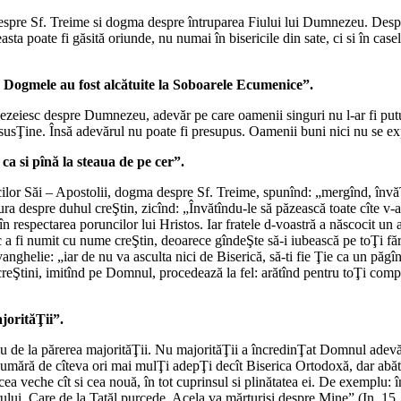
spre Sf. Treime si dogma despre întruparea Fiului lui Dumnezeu. Despr
sta poate fi găsită oriunde, nu numai în bisericile din sate, ci si în casel
e. Dogmele au fost alcătuite la Soboarele Ecumenice”.
eiesc despre Dumnezeu, adevăr pe care oamenii singuri nu l-ar fi putu
susŢine. Însă adevărul nu poate fi presupus. Oamenii buni nici nu se ex
ca si pînă la steaua de pe cer”.
lor Săi – Apostolii, dogma despre Sf. Treime, spunînd: „mergînd, învăŢa
ura despre duhul creŞtin, zicînd: „Învătîndu-le să păzească toate cîte v
n respectarea poruncilor lui Hristos. Iar fratele d-voastră a născocit un
a fi numit cu nume creŞtin, deoarece gîndeŞte să-i iubească pe toŢi fără pă
nghelie: „iar de nu va asculta nici de Biserică, să-ti fie Ţie ca un pă
i creŞtini, imitînd pe Domnul, procedează la fel: arătînd pentru toŢi co
jorităŢii”.
nu de la părerea majorităŢii. Nu majorităŢii a încredinŢat Domnul adevă
mără de cîteva ori mai mulŢi adepŢi decît Biserica Ortodoxă, dar abătîn
 cea veche cît si cea nouă, în tot cuprinsul si plinătatea ei. De exemplu
ului, Care de la Tatăl purcede, Acela va mărturisi despre Mine” (In. 15, 