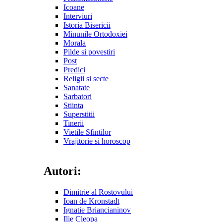
Icoane
Interviuri
Istoria Bisericii
Minunile Ortodoxiei
Morala
Pilde si povestiri
Post
Predici
Religii si secte
Sanatate
Sarbatori
Stiinta
Superstitii
Tinerii
Vietile Sfintilor
Vrajitorie si horoscop
Autori:
Dimitrie al Rostovului
Ioan de Kronstadt
Ignatie Briancianinov
Ilie Cleopa