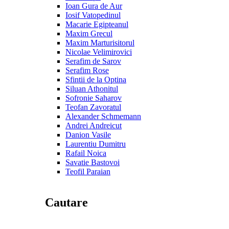
Ioan Gura de Aur
Iosif Vatopedinul
Macarie Egipteanul
Maxim Grecul
Maxim Marturisitorul
Nicolae Velimirovici
Serafim de Sarov
Serafim Rose
Sfintii de la Optina
Siluan Athonitul
Sofronie Saharov
Teofan Zavoratul
Alexander Schmemann
Andrei Andreicut
Danion Vasile
Laurentiu Dumitru
Rafail Noica
Savatie Bastovoi
Teofil Paraian
Cautare