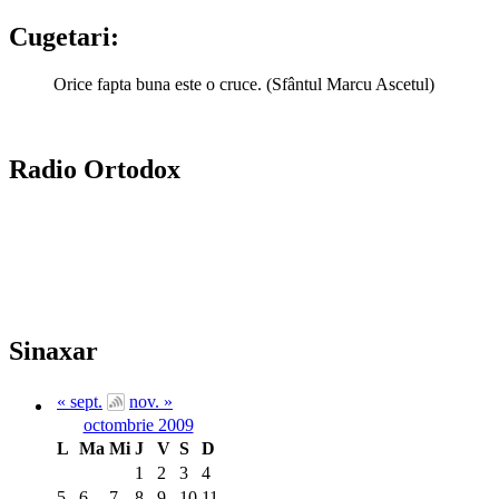
Cugetari:
Orice fapta buna este o cruce. (Sfântul Marcu Ascetul)
Radio Ortodox
Sinaxar
« sept.
nov. »
octombrie 2009
L
Ma
Mi
J
V
S
D
1
2
3
4
5
6
7
8
9
10
11