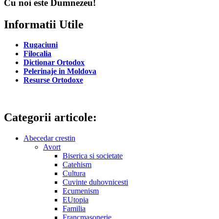
Cu noi este Dumnezeu!
Informatii Utile
Rugaciuni
Filocalia
Dictionar Ortodox
Pelerinaje in Moldova
Resurse Ortodoxe
Categorii articole:
Abecedar crestin
Avort
Biserica si societate
Catehism
Cultura
Cuvinte duhovnicesti
Ecumenism
EUtopia
Familia
Francmasonerie