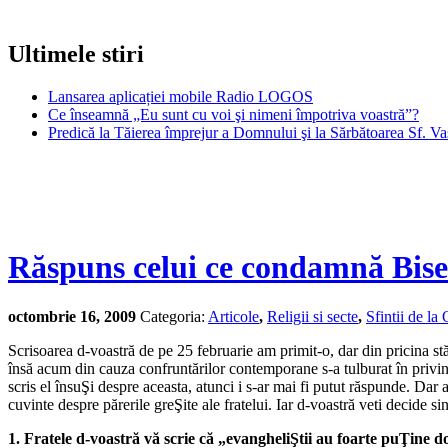
Ultimele stiri
Lansarea aplicației mobile Radio LOGOS
Ce înseamnă „Eu sunt cu voi şi nimeni împotriva voastră”?
Predică la Tăierea împrejur a Domnului şi la Sărbătoarea Sf. Va
Răspuns celui ce condamnă Bise
octombrie 16, 2009
Categoria:
Articole
,
Religii si secte
,
Sfintii de la
Scrisoarea d-voastră de pe 25 februarie am primit-o, dar din pricina st
însă acum din cauza confruntărilor contemporane s-a tulburat în privinŢ
scris el însuŞi despre aceasta, atunci i s-ar mai fi putut răspunde. Dar 
cuvinte despre părerile greŞite ale fratelui. Iar d-voastră veti decide s
1. Fratele d-voastră vă scrie că „evangheliŞtii au foarte puŢine 