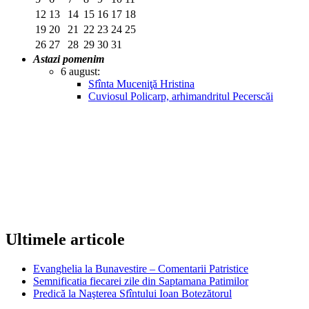
12
13
14
15
16
17
18
19
20
21
22
23
24
25
26
27
28
29
30
31
Astazi pomenim
6 august:
Sfînta Muceniţă Hristina
Cuviosul Policarp, arhimandritul Pecerscăi
Ultimele articole
Evanghelia la Bunavestire – Comentarii Patristice
Semnificatia fiecarei zile din Saptamana Patimilor
Predică la Naşterea Sfîntului Ioan Botezătorul