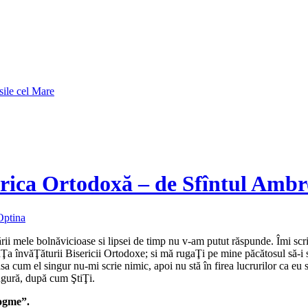
sile cel Mare
rica Ortodoxă – de Sfîntul Ambro
 Optina
ării mele bolnăvicioase si lipsei de timp nu v-am putut răspunde. Îmi scr
a învăŢăturii Bisericii Ortodoxe; si mă rugaŢi pe mine păcătosul să-i scr
asa cum el singur nu-mi scrie nimic, apoi nu stă în firea lucrurilor ca eu 
ingură, după cum ŞtiŢi.
dogme”.