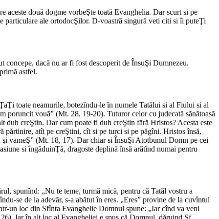
e aceste două dogme vorbeŞte toată Evanghelia. Dar scurt si pe
e particulare ale ortodocŞilor. D-voastră singură veti citi si îi puteŢi
t concepe, dacă nu ar fi fost descoperit de ÎnsuŞi Dumnezeu.
primă astfel.
Ţi toate neamurile, botezîndu-le în numele Tatălui si al Fiului si al
-am poruncit vouă” (Mt. 28, 19-20). Tuturor celor cu judecată sănătoasă
 alt duh creŞtin. Dar cum poate fi duh creŞtin fără Hristos? Acesta este
rtinire, atît pe creŞtini, cît si pe turci si pe păgîni. Hristos însă,
gîn şi vameŞ” (Mt. 18, 17). Dar chiar si ÎnsuŞi Atotbunul Domn pe cei
mpasiune si îngăduinŢă, dragoste deplină însă arătînd numai pentru
rul, spunînd: „Nu te teme, turmă mică, pentru că Tatăl vostru a
du-se de la adevăr, s-a abătut în eres. „Eres” provine de la cuvîntul
: într-un loc din Sfînta Evanghelie Domnul spune: „Iar cînd va veni
26). Iar în alt loc al Evangheliei e spus că Domnul, dăruind Sf.