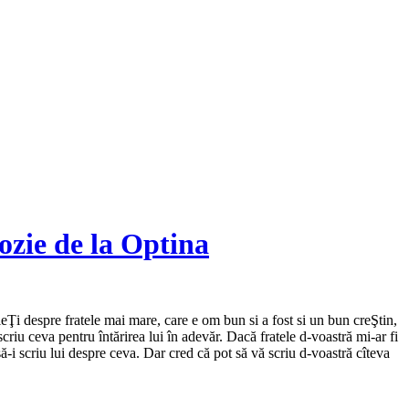
zie de la Optina
ieŢi despre fratele mai mare, care e om bun si a fost si un bun creŞtin,
iu ceva pentru întărirea lui în adevăr. Dacă fratele d-voastră mi-ar fi
să-i scriu lui despre ceva. Dar cred că pot să vă scriu d-voastră cîteva