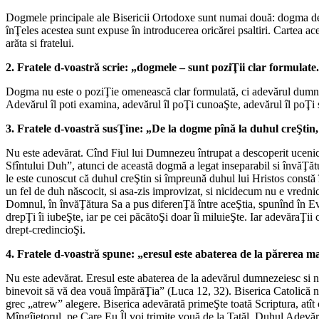
Dogmele principale ale Bisericii Ortodoxe sunt numai două: dogma de
înŢeles acestea sunt expuse în introducerea oricărei psaltiri. Cartea acea
arăta si fratelui.
2. Fratele d-voastră scrie: „dogmele – sunt poziŢii clar formulat
Dogma nu este o poziŢie omenească clar formulată, ci adevărul dumnez
Adevărul îl poti examina, adevărul îl poŢi cunoaŞte, adevărul îl poŢi 
3. Fratele d-voastră susŢine: „De la dogme pînă la duhul creŞtin, 
Nu este adevărat. Cînd Fiul lui Dumnezeu întrupat a descoperit ucenici
Sfîntului Duh”, atunci de această dogmă a legat inseparabil si învăŢăt
le este cunoscut că duhul creŞtin si împreună duhul lui Hristos constă î
un fel de duh născocit, si asa-zis improvizat, si nicidecum nu e vrednic 
Domnul, în învăŢătura Sa a pus diferenŢă între aceŞtia, spunînd în Eva
drepŢi îi iubeŞte, iar pe cei păcătoŞi doar îi miluieŞte. Iar adevăraŢi
drept-credincioŞi.
4. Fratele d-voastră spune: „eresul este abaterea de la părerea ma
Nu este adevărat. Eresul este abaterea de la adevărul dumnezeiesc si 
binevoit să vă dea vouă împărăŢia” (Luca 12, 32). Biserica Catolică nu
grec „atrew” alegere. Biserica adevărată primeŞte toată Scriptura, atît
Mîngîietorul, pe Care Eu Îl voi trimite vouă de la Tatăl, Duhul Adevăr