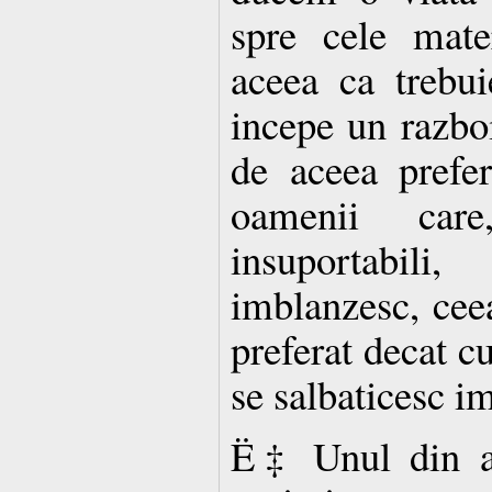
spre cele mate
aceea ca trebu
incepe un razbo
de aceea prefe
oamenii car
insuportabil
imblanzesc, cee
preferat decat c
se salbaticesc i
Ë‡ Unul din ac