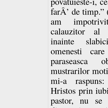
povatuieste-i, ce
farÂ’ de timp.” 
am impotrivi
calauzitor al 
inainte slabic
omenesti car
paraseasca o
mustrarilor moti
mi-a raspuns:
Hristos prin iubi
pastor, nu se 