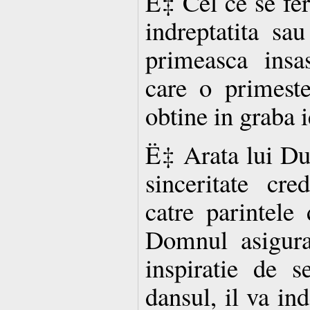
Ë‡ Cel ce se fer
indreptatita sa
primeasca insa
care o primeste
obtine in graba i
Ë‡ Arata lui Du
sinceritate cre
catre parintele
Domnul asiguran
inspiratie de s
dansul, il va in