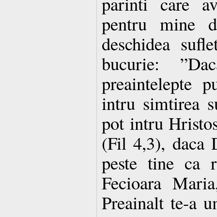
parinti care a
pentru mine d
deschidea sufl
bucurie: ”D
preaintelepte p
intru simtirea s
pot intru Hristo
(Fil 4,3), daca
peste tine ca r
Fecioara Maria
Preainalt te-a u