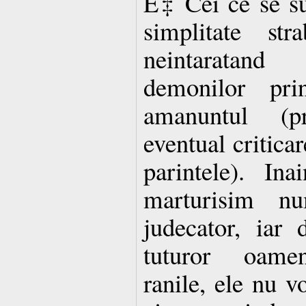
Ë‡ Cei ce se s
simplitate s
neintaratand 
demonilor pri
amanuntul (p
eventual critica
parintele). In
marturisim nu
judecator, iar
tuturor oameni
ranile, ele nu v