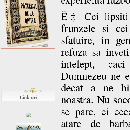
Ë‡ Cei lipsiti
frunzele si ce
sfatuire, in ge
refuza sa inveti
intelept, ca
Dumnezeu ne e 
decat a ne biz
noastra. Nu soco
Link-uri
se pare, ci ce
atare de barba