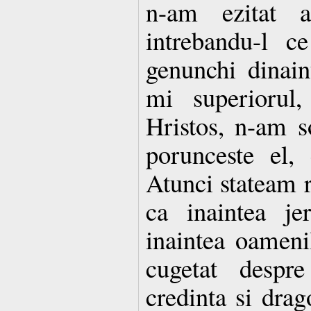
n-am ezitat a
intrebandu-l c
genunchi dinain
mi superiorul,
Hristos, n-am s
porunceste el,
Atunci stateam
ca inaintea je
inaintea oamen
cugetat despr
credinta si drag