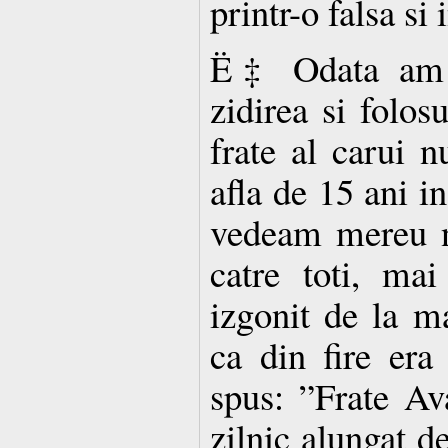
printr-o falsa si
Ë‡ Odata am i
zidirea si folo
frate al carui 
afla de 15 ani in
vedeam mereu n
catre toti, mai
izgonit de la ma
ca din fire era
spus: ”Frate Av
zilnic alungat d