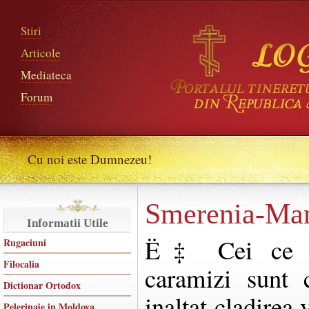
Stiri
Articole
Mediateca
Forum
Cu noi este Dumnezeu!
Smerenia-Man
Informatii Utile
Ë‡ Cei ce cl
Rugaciuni
Filocalia
caramizi sunt 
Dictionar Ortodox
inaltat cladirea 
Pelerinaje in Moldova