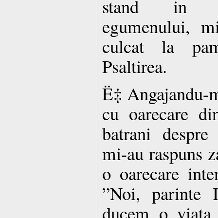
stand in ge
egumenului, mi
culcat la pam
Psaltirea.
Ë‡ Angajandu-ma
cu oarecare din
batrani despre 
mi-au raspuns z
o oarecare inte
”Noi, parinte I
ducem o viata 