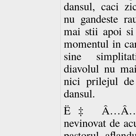
dansul, caci zi
nu gandeste rau
mai stii apoi si
momentul in car
sine simplitat
diavolul nu mai
nici prilejul d
dansul.
Ë‡ Â…Â…. E
nevinovat de ac
pastorul, afland