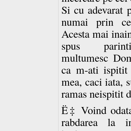
Si cu adevarat p
numai prin cer
Acesta mai inaint
spus parint
multumesc Domn
ca m-ati ispitit
mea, caci iata, 
ramas neispitit d
Ë‡ Voind odata
rabdarea la in