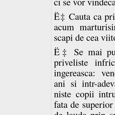
ci se vor vindeca
Ë‡ Cauta ca pri
acum marturisin
scapi de cea viit
Ë‡ Se mai put
priveliste infr
ingereasca: ven
ani si intr-adev
niste copii intr
fata de superior
de lauda prin s