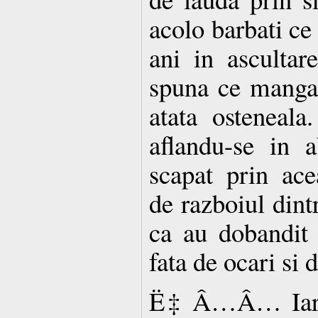
acolo barbati ce
ani in ascultar
spuna ce manga
atata osteneal
aflandu-se in a
scapat prin ace
de razboiul dintr
ca au dobandit
fata de ocari si 
Ë‡ Â…Â… Iar e