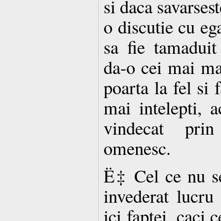
si daca savarsest
o discutie cu ega
sa fie tamaduit
da-o cei mai mar
poarta la fel si 
mai intelepti, 
vindecat pri
omenesc.
Ë‡ Cel ce nu s
invederat lucru
ici faptei, caci 