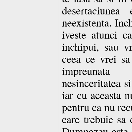
desertaciunea
neexistenta. Inch
iveste atunci c
inchipui, sau v
ceea ce vrei sa 
impreunat
nesinceritatea s
iar cu aceasta n
pentru ca nu recu
care trebuie sa 
Dumnezeu este s