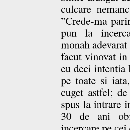
culcare nemanc
”Crede-ma parin
pun la incerc
monah adevarat s
facut vinovat i
eu deci intentia 
pe toate si iat
cuget astfel; de 
spus la intrare 
30 de ani obi
incercare pe cei