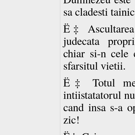
sa cladesti tainic
Ë‡ Ascultarea 
judecata propr
chiar si-n cele
sfarsitul vietii.
Ë‡ Totul mer
intiistatatorul n
cand insa s-a o
zic!