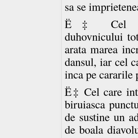
sa se imprietene
Ë‡ Cel care
duhovnicului tot
arata marea inc
dansul, iar cel c
inca pe cararile 
Ë‡ Cel care intr
biruiasca punctu
de sustine un ad
de boala diavol