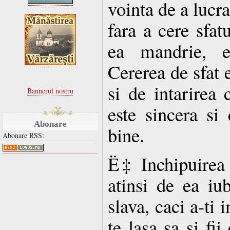
vointa de a lucr
fara a cere sfat
ea mandrie, e
Cererea de sfat 
si de intarirea
Bannerul nostru
este sincera si 
Abonare
bine.
Abonare RSS:
Ë‡ Inchipuirea 
atinsi de ea iub
slava, caci a-ti 
te lasa sa si fi