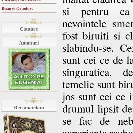
si pentru ca
Resurse Ortodoxe
nevointele smer
Cautare
fost biruiti si c
Anunturi
slabindu-se. Ce
sunt cei ce de la
singuratica, d
temelie sunt biru
jos sunt cei ce 
drumul lipsit de
Recomandam
se fac de neb
experienta razbo