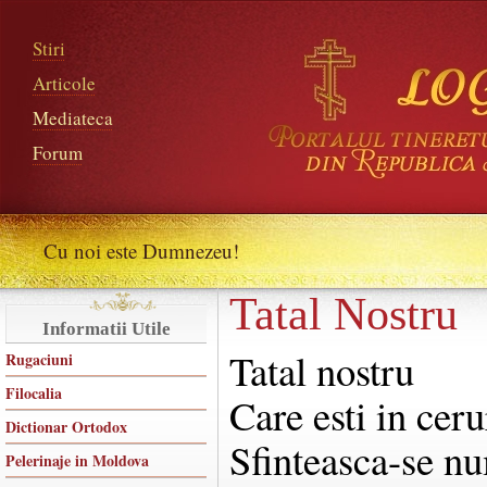
Stiri
Articole
Mediateca
Forum
Cu noi este Dumnezeu!
Tatal Nostru
Informatii Utile
Tatal nostru
Rugaciuni
Filocalia
Care esti in ceru
Dictionar Ortodox
Sfinteasca-se n
Pelerinaje in Moldova