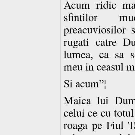
Acum ridic mai
sfintilor muc
preacuviosilor s
rugati catre D
lumea, ca sa s
meu in ceasul mo
Si acum”¦
Maica lui Dum
celui ce cu totu
roaga pe Fiul 