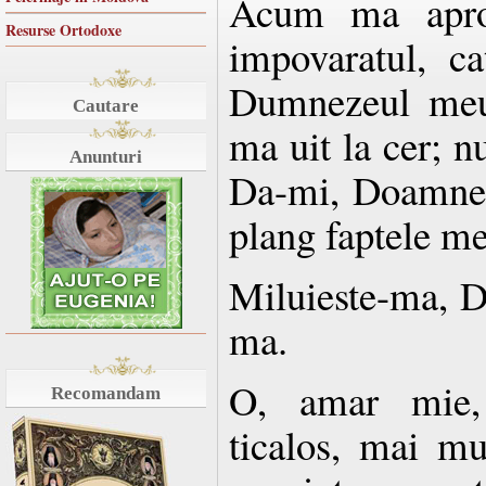
Acum ma aprop
Resurse Ortodoxe
impovaratul, ca
Dumnezeul meu
Cautare
ma uit la cer; n
Anunturi
Da-mi, Doamne,
plang faptele me
Miluieste-ma, D
ma.
O, amar mie, 
Recomandam
ticalos, mai mu