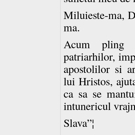
Miluieste-ma, D
ma.
Acum pling ca
patriarhilor, imp
apostolilor si ar
lui Hristos, aju
ca sa se mantu
intunericul vraj
Slava”¦