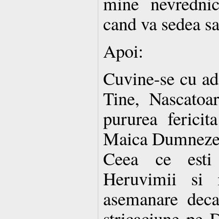
mine nevrednic
cand va sedea sa 
Apoi:
Cuvine-se cu ade
Tine, Nascato
pururea fericit
Maica Dumnezeu
Ceea ce esti 
Heruvimii si 
asemanare decat
stricaciune pe