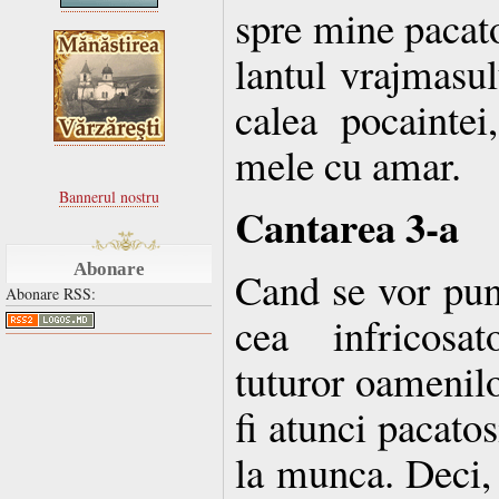
spre mine pacato
lantul vrajmasu
calea pocaintei
mele cu amar.
Bannerul nostru
Cantarea 3-a
Abonare
Cand se vor pun
Abonare RSS:
cea infricosat
tuturor oamenilo
fi atunci pacatos
la munca. Deci, 