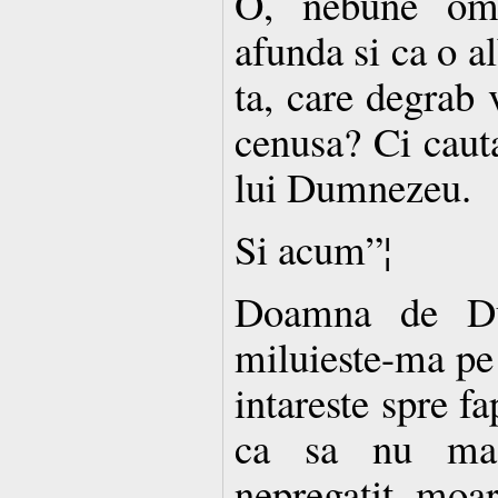
O, nebune om
afunda si ca o a
ta, care degrab 
cenusa? Ci caut
lui Dumnezeu.
Si acum”¦
Doamna de Du
miluieste-ma pe
intareste spre f
ca sa nu ma
nepregatit moa