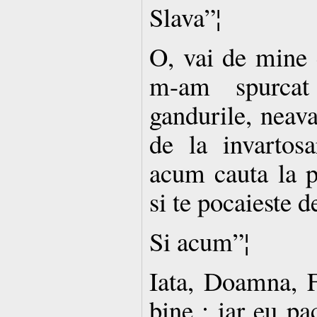
Slava”¦
O, vai de mine 
m-am spurcat
gandurile, neava
de la invartos
acum cauta la p
si te pocaieste de
Si acum”¦
Iata, Doamna, F
bine ; iar eu pa