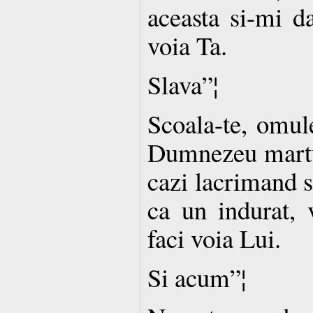
aceasta si-mi d
voia Ta.
Slava”¦
Scoala-te, omule
Dumnezeu martur
cazi lacrimand s
ca un indurat, 
faci voia Lui.
Si acum”¦