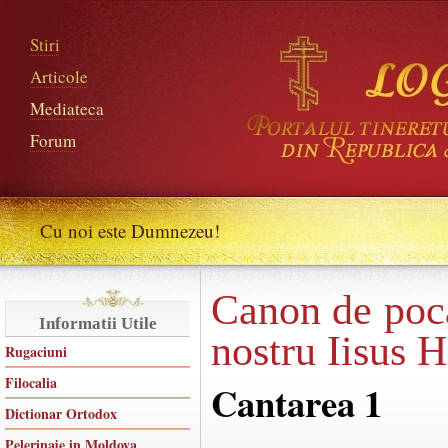
Stiri
Articole
Mediateca
Forum
Cu noi este Dumnezeu!
Canon de poc
Informatii Utile
nostru Iisus H
Rugaciuni
Filocalia
Cantarea 1
Dictionar Ortodox
Pelerinaje in Moldova