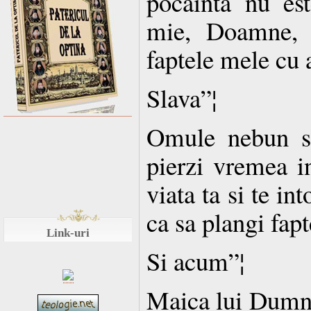
pocainta nu es
mie, Doamne, 
faptele mele cu 
Slava”¦
Omule nebun si 
pierzi vremea i
viata ta si te i
ca sa plangi fapt
Link-uri
Si acum”¦
Maica lui Dumne