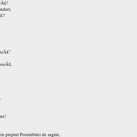
rÃ£!
nduri,
Ã£?
oasÃ£”
noasÃ£,
,
re!
,
din pieptul Porumbitei de argint,