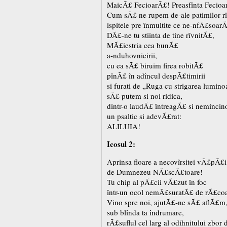
MaicÃ£ FecioarÃ£! Preasfînta Fecioa
Cum sÃ£ ne rupem de-ale patimilor rî
ispitele pre înmultite ce ne-nfÃ£soar
DÃ£-ne tu stiinta de tine rîvnitÃ£,
MÃ£iestria cea bunÃ£
a-nduhovnicirii,
cu ea sÃ£ biruim firea robitÃ£
pînÃ£ în adîncul despÃ£timirii
si furati de „Ruga cu strigarea lumin
sÃ£ putem si noi ridica,
dintr-o laudÃ£ întreagÃ£ si neminci
un psaltic si adevÃ£rat:
ALILUIA!
Icosul 2:
Aprinsa floare a necovîrsitei vÃ£pÃ£i
de Dumnezeu NÃ£scÃ£toare!
Tu chip al pÃ£cii vÃ£zut în foc
într-un ocol nemÃ£suratÃ£ de rÃ£coa
Vino spre noi, ajutÃ£-ne sÃ£ aflÃ£m
sub blînda ta îndrumare,
rÃ£suflul cel larg al odihnitului zbor 