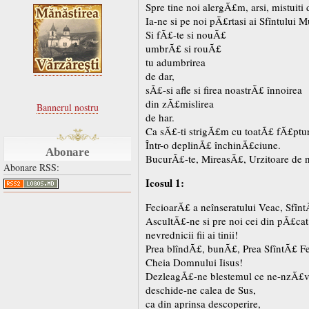
Spre tine noi alergÃ£m, arsi, mistuiti 
Ia-ne si pe noi pÃ£rtasi ai Sfîntului 
Si fÃ£-te si nouÃ£
umbrÃ£ si rouÃ£
tu adumbrirea
de dar,
sÃ£-si afle si firea noastrÃ£ înnoirea
din zÃ£mislirea
Bannerul nostru
de har.
Ca sÃ£-ti strigÃ£m cu toatÃ£ fÃ£ptur
Într-o deplinÃ£ închinÃ£ciune.
Abonare
BucurÃ£-te, MireasÃ£, Urzitoare de 
Abonare RSS:
Icosul 1:
FecioarÃ£ a neînseratului Veac, Sfîn
AscultÃ£-ne si pre noi cei din pÃ£cat
nevrednicii fii ai tinii!
Prea blîndÃ£, bunÃ£, Prea SfîntÃ£ F
Cheia Domnului Iisus!
DezleagÃ£-ne blestemul ce ne-nzÃ£
deschide-ne calea de Sus,
ca din aprinsa descoperire,