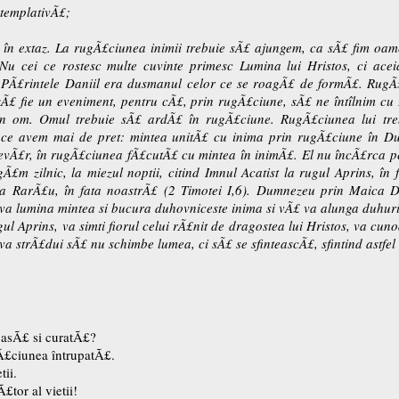
templativÃ£;
n extaz. La rugÃ£ciunea inimii trebuie sÃ£ ajungem, ca sÃ£ fim oame
. „Nu cei ce rostesc multe cuvinte primesc Lumina lui Hristos, ci ac
 PÃ£rintele Daniil era dusmanul celor ce se roagÃ£ de formÃ£. RugÃ
 sÃ£ fie un eveniment, pentru cÃ£, prin rugÃ£ciune, sÃ£ ne întîlnim 
n om. Omul trebuie sÃ£ ardÃ£ în rugÃ£ciune. RugÃ£ciunea lui treb
e avem mai de pret: mintea unitÃ£ cu inima prin rugÃ£ciune în Duhu
evÃ£r, în rugÃ£ciunea fÃ£cutÃ£ cu mintea în inimÃ£. El nu încÃ£rca pe
Ã£m zilnic, la miezul noptii, citind Imnul Acatist la rugul Aprins, în
a RarÃ£u, în fata noastrÃ£ (2 Timotei I,6). Dumnezeu prin Maica 
£ va lumina mintea si bucura duhovniceste inima si vÃ£ va alunga duhuri
gul Aprins, va simti fiorul celui rÃ£nit de dragostea lui Hristos, va cu
e va strÃ£dui sÃ£ nu schimbe lumea, ci sÃ£ se sfinteascÃ£, sfintind astfel
oasÃ£ si curatÃ£?
Ã£ciunea întrupatÃ£.
ii.
tor al vietii!