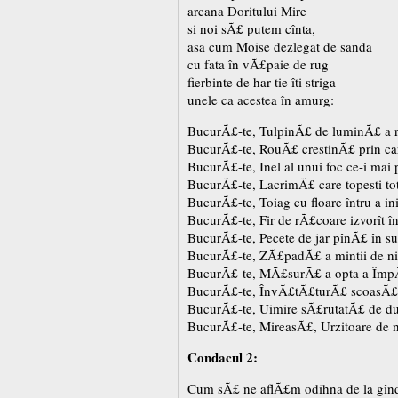
arcana Doritului Mire
si noi sÃ£ putem cînta,
asa cum Moise dezlegat de sanda
cu fata în vÃ£paie de rug
fierbinte de har tie îti striga
unele ca acestea în amurg:
BucurÃ£-te, TulpinÃ£ de luminÃ£ a r
BucurÃ£-te, RouÃ£ crestinÃ£ prin ca
BucurÃ£-te, Inel al unui foc ce-i mai 
BucurÃ£-te, LacrimÃ£ care topesti tot
BucurÃ£-te, Toiag cu floare întru a i
BucurÃ£-te, Fir de rÃ£coare izvorît în
BucurÃ£-te, Pecete de jar pînÃ£ în s
BucurÃ£-te, ZÃ£padÃ£ a mintii de ni
BucurÃ£-te, MÃ£surÃ£ a opta a ÎmpÃ
BucurÃ£-te, ÎnvÃ£tÃ£turÃ£ scoasÃ£ d
BucurÃ£-te, Uimire sÃ£rutatÃ£ de d
BucurÃ£-te, MireasÃ£, Urzitoare de 
Condacul 2:
Cum sÃ£ ne aflÃ£m odihna de la gîn