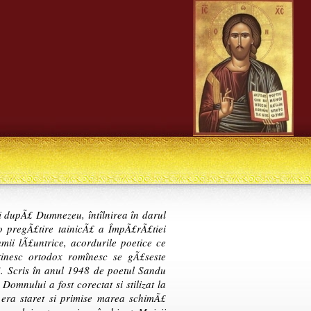
ui dupÃ£ Dumnezeu, întîlnirea în darul
o pregÃ£tire tainicÃ£ a ÎmpÃ£rÃ£tiei
mii lÃ£untrice, acordurile poetice ce
tinesc ortodox romînesc se gÃ£seste
. Scris în anul 1948 de poetul Sandu
mnului a fost corectat si stilizat la
era staret si primise marea schimÃ£