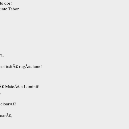
de dor!
Munte Tabor.
a,
nesfîrsitÃ£ rugÃ£ciune!
tÃ£ MaicÃ£ a Luminii!
,
ecioarÃ£!
voarÃ£,