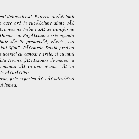
ni duhovnicesti. Puterea rugÃ£ciunii
eia care ard în rugÃ£ciune ajung sÃ£
£ciunea nu trebuie sÃ£ se transforme
cu Dumnezeu. RugÃ£ciunea este oglinda
uie sÃ£ fie pretioasÃ£, cÃ£ci: „Lui
l Sfînt”. PÃ£rintele Daniil predica
 ucenici cu canoane grele, ci cu unul
 fata Icoanei fÃ£cÃ£toare de minuni a
Domnului vÃ£ va binecuvînta, vÃ£ va
le rÃ£utÃ£tilor.
noaste, prin experientÃ£, cÃ£ adevÃ£rul
 si lumea.