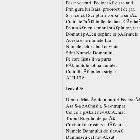
Peste veacuri, FecioarÃ£ eu te aud,
Prin gura lui Isaia, proorocul de jar.
Si-n cercul Scripturii vorba ta sunÃ£
Cu toate înÃ£ltimile de dar: „CÃ£ iatÃ
Pe umÃ£r, cu semnul stÃ£pînitor, iar 
Domnul pÃ£cii depline si pÃ£rintele a
Acesta este numele Lui
Numele celor cinci cuvinte,
Sfînt Numele Domnului,
Pe care Iisus îl va purta
PÃ£mîntule tot, ia aminte,
Cu totii sÃ£ putem striga:
ALILUIA!
Icosul 3:
Dintr-o MaicÃ£ de-a pururi FecioarÃ
Asa S-a zÃ£mislit, S-a-ntrupat
Cel ce a pÃ£zit nevÃ£tÃ£mat
Trupul Rugului de parÃ£
Cuvîntul de rostit s-a fÃ£cut
Numele Domnului de slavÃ£
Dumnezeu cel nevÃ£zut