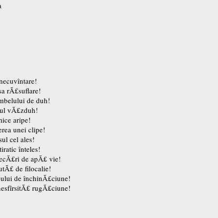
a
inecuvîntare!
sa rÃ£suflare!
mbelului de duh!
tul vÃ£zduh!
ice aripe!
rea unei clipe!
ul cel ales!
ratic înteles!
ecÃ£ri de apÃ£ vie!
tÃ£ de filocalie!
cului de închinÃ£ciune!
nesfîrsitÃ£ rugÃ£ciune!