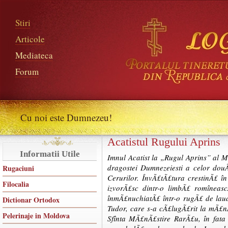
Stiri
Articole
Mediateca
Forum
Cu noi este Dumnezeu!
Acatistul Rugului Aprins
Informatii Utile
Imnul Acatist la „Rugul Aprins” al M
dragostei Dumnezeiesti a celor dou
Rugaciuni
Cerurilor. ÎnvÃ£tÃ£tura crestinÃ£ în
Filocalia
izvorÃ£sc dintr-o limbÃ£ romîneasc
înmÃ£nuchiatÃ£ într-o rugÃ£ de laud
Dictionar Ortodox
Tudor, care s-a cÃ£lugÃ£rit la mÃ£nÃ
Pelerinaje in Moldova
Sfînta MÃ£nÃ£stire RarÃ£u, în fata