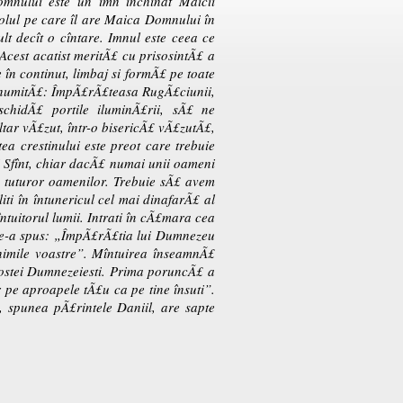
mnului este un imn închinat Maicii
 rolul pe care îl are Maica Domnului în
lt decît o cîntare. Imnul este ceea ce
Acest acatist meritÃ£ cu prisosintÃ£ a
 în continut, limbaj si formÃ£ pe toate
e numitÃ£: ÎmpÃ£rÃ£teasa RugÃ£ciunii,
chidÃ£ portile iluminÃ£rii, sÃ£ ne
ltar vÃ£zut, într-o bisericÃ£ vÃ£zutÃ£,
ea crestinului este preot care trebuie
i Sfînt, chiar dacÃ£ numai unii oameni
Ã£ tuturor oamenilor. Trebuie sÃ£ avem
liti în întunericul cel mai dinafarÃ£ al
tuitorul lumii. Intrati în cÃ£mara cea
e ne-a spus: „ÎmpÃ£rÃ£tia lui Dumnezeu
inimile voastre”. Mîntuirea înseamnÃ£
gostei Dumnezeiesti. Prima poruncÃ£ a
 pe aproapele tÃ£u ca pe tine însuti”.
 spunea pÃ£rintele Daniil, are sapte