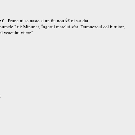
£ , Prunc ni se naste si un fiu nouÃ£ ni s-a dat
numele Lui: Minunat, Îngerul marelui sfat, Dumnezeul cel biruitor,
l veacului viitor”
£