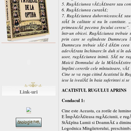
5. RugÃ£ciunea vÃ£zÃ£toare sau con
6. RugÃ£ciunea curatÃ£;
7. RugÃ£ciunea duhovniceascÃ£ sau î
stÃ£ în calitate si nu în cantitate
primeascÃ£ pecetea focului ceresc”.
într-un obicei. RugÃ£ciunea trebuie
prin care se oglindeste Dumnezeu î
Dumnezeu trebuie sÃ£-I dÃ£m ceea c
adevÃ£rata închinare:în duh si în ad
usor, rugÃ£ciunea inimii. SÃ£ ne rug
Maicii Domnului de la MÃ£nÃ£stire
împlini cererile cele mîntuitoare, vÃ
Cine se va ruga citind Acatistul la Ru
iese la ivealÃ£ în baia suferintei si s
ACATISTUL RUGULUI APRINS
Link-uri
Condacul 1:
Cine este Aceasta, ca zorile de lumin
E ÎmpÃ£rÃ£teasa rugÃ£ciunii, e rug
StÃ£pîna Lumii si DoamnÃ£ a diminet
Logodnica Mîngîietorului, preschimbÃ£