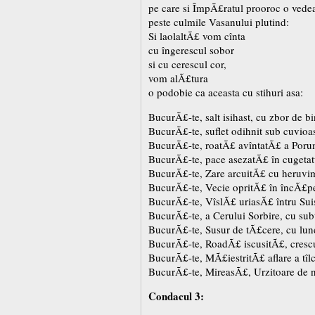
pe care si ÎmpÃ£ratul prooroc o vede
peste culmile Vasanului plutind:
Si laolaltÃ£ vom cînta
cu îngerescul sobor
si cu cerescul cor,
vom alÃ£tura
o podobie ca aceasta cu stihuri asa:
BucurÃ£-te, salt isihast, cu zbor de b
BucurÃ£-te, suflet odihnit sub cuvioa
BucurÃ£-te, roatÃ£ avîntatÃ£ a Poru
BucurÃ£-te, pace asezatÃ£ în cugeta
BucurÃ£-te, Zare arcuitÃ£ cu heruvim
BucurÃ£-te, Vecie opritÃ£ în încÃ£pe
BucurÃ£-te, VîslÃ£ uriasÃ£ întru Suis
BucurÃ£-te, a Cerului Sorbire, cu subti
BucurÃ£-te, Susur de tÃ£cere, cu lun
BucurÃ£-te, RoadÃ£ iscusitÃ£, crescu
BucurÃ£-te, MÃ£iestritÃ£ aflare a tîl
BucurÃ£-te, MireasÃ£, Urzitoare de 
Condacul 3: