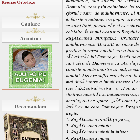
monahalÃ£, sub numele de Ieroschi
Resurse Ortodoxe
Domnului, care prin adîncimea lui teo
efortul nostru de înduhovnicire. El n
defineste o natiune. Un popor are mul
Cautare
se numi IMN, pentru cÃ£ el este singur
celelalte. În imnul Acatist al Rugul
RugÃ£ciunea ÎntrupatÃ£, Urzitoare
Anunturi
înduhovniceascÃ£ si sÃ£ ne ridice de 
predica intrarea omului într-o biseri
sÃ£ aducÃ£ lui Dumnezeu Jertfa pe al
sunt alesi de Dumnezeu ca sÃ£ slujea
candele inimile noastre arzînd, asemen
iadului. Fiecare suflet este chemat l
mai dinlÃ£untru a inimii voastre si a
este înlÃ£untrul vostru” si „Foc am 
sfintirea noastrÃ£ si îndumnezeirea,
decalogului ne spune: „sÃ£ iubesti pe
IatÃ£ ce ne cere Dumnezeu: Dragoste
Recomandam
trepte:
1. RugÃ£ciunea oralÃ£ (a gurii);
2. RugÃ£ciunea mintii;
3. RugÃ£ciunea mintii în inima;
4. RugÃ£ciunea inimii;