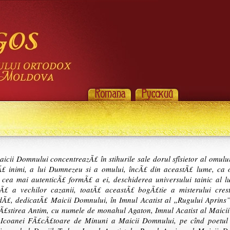
aicii Domnului concentreazÃ£ în stihurile sale dorul sfîsietor al omul
Ã£ inimi, a lui Dumnezeu si a omului, încÃ£ din aceastÃ£ lume, ca 
 cea mai autenticÃ£ formÃ£ a ei, deschiderea universului tainic al lu
Ã£ a vechilor cazanii, toatÃ£ aceastÃ£ bogÃ£tie a misterului cres
Ã£, dedicatÃ£ Maicii Domnului, în Imnul Acatist al „Rugului Aprins”
£stirea Antim, cu numele de monahul Agaton, Imnul Acatist al Maicii Do
 Icoanei FÃ£cÃ£toare de Minuni a Maicii Domnului, pe cînd poetul 