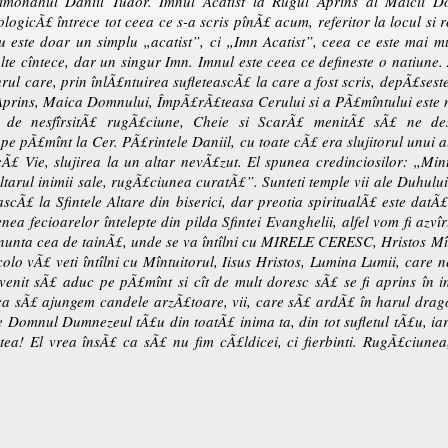
monahul Daniil Tudor. Imnul Acatist la Rugul Aprins al Maicii Do
logicÃ£ întrece tot ceea ce s-a scris pînÃ£ acum, referitor la locul si
u este doar un simplu „acatist”, ci „Imn Acatist”, ceea ce este mai mu
te cîntece, dar un singur Imn. Imnul este ceea ce defineste o natiune. 
ul care, prin înlÃ£ntuirea sufleteascÃ£ la care a fost scris, depÃ£seste
ui Aprins, Maica Domnului, ÎmpÃ£rÃ£teasa Cerului si a PÃ£mîntului est
 de nesfîrsitÃ£ rugÃ£ciune, Cheie si ScarÃ£ menitÃ£ sÃ£ ne des
pe pÃ£mînt la Cer. PÃ£rintele Daniil, cu toate cÃ£ era slujitorul unui a
cÃ£ Vie, slujirea la un altar nevÃ£zut. El spunea credinciosilor: „Mint
tarul inimii sale, rugÃ£ciunea curatÃ£”. Sunteti temple vii ale Duhulu
scÃ£ la Sfintele Altare din biserici, dar preotia spiritualÃ£ este dat
ea fecioarelor întelepte din pilda Sfintei Evanghelii, alfel vom fi azvîr
a nunta cea de tainÃ£, unde se va întîlni cu MIRELE CERESC, Hristos Mîn
colo vÃ£ veti întîlni cu Mîntuitorul, Iisus Hristos, Lumina Lumii, car
venit sÃ£ aduc pe pÃ£mînt si cît de mult doresc sÃ£ se fi aprins în 
 ca sÃ£ ajungem candele arzÃ£toare, vii, care sÃ£ ardÃ£ în harul dra
 Domnul Dumnezeul tÃ£u din toatÃ£ inima ta, din tot sufletul tÃ£u, iar
a! El vrea însÃ£ ca sÃ£ nu fim cÃ£ldicei, ci fierbinti. RugÃ£ciunea,