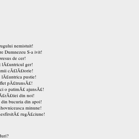
ugului nemistuit!
re Dumnezeu S-a ivit!
presus de cer!
 lÃ£untricul ger!
nimii cÃ£lÃ£torie!
 lÃ£untrica pustie!
uflet pÃ£trunsÃ£!
ci o patimÃ£ ajunsÃ£!
£rÃ£tiei din noi!
in bucuria din apoi!
uhovniceasca minune!
nesfîrsitÃ£ rugÃ£ciune!
duri?