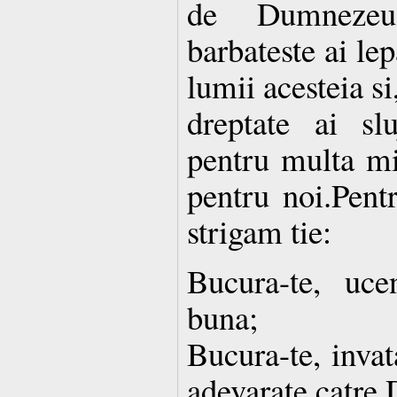
de Dumnezeu,
barbateste ai le
lumii acesteia s
dreptate ai sl
pentru multa mil
pentru noi.Pent
strigam tie:
Bucura-te, uce
buna;
Bucura-te, invat
adevarate catre