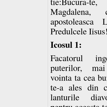
tie:Bucura-
Magdalena, 
apostoleasca 
Predulcele Iisus
Icosul 1:
Facatorul in
puterilor, ma
vointa ta cea bu
te-a ales din 
lanturile diav
pentru aceasta t