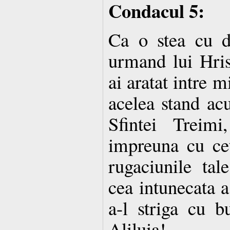
Condacul 5:
Ca o stea cu 
urmand lui Hrist
ai aratat intre 
acelea stand ac
Sfintei Treim
impreuna cu cete
rugaciunile tal
cea intunecata a
a-l striga cu 
Aliluia!