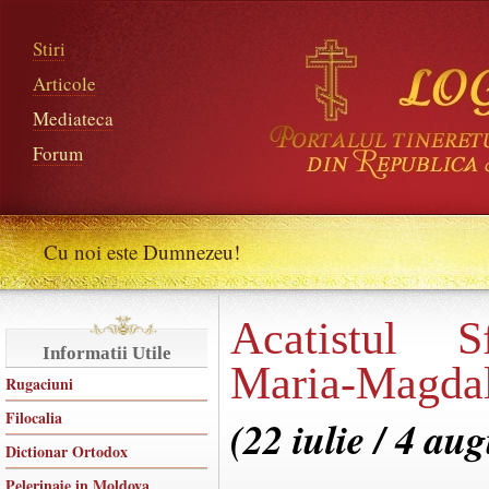
Stiri
Articole
Mediateca
Forum
Cu noi este Dumnezeu!
Acatistul S
Informatii Utile
Maria-Magda
Rugaciuni
Filocalia
(22 iulie / 4 aug
Dictionar Ortodox
Pelerinaje in Moldova