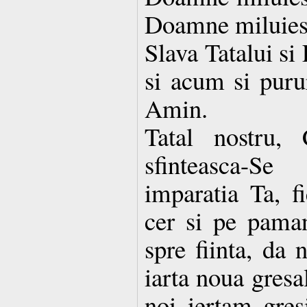
Doamne miluies
Slava Tatalui si
si acum si purur
Amin.
Tatal nostru, 
sfinteasca-S
imparatia Ta, f
cer si pe paman
spre fiinta, da 
iarta noua gresa
noi iertam gresi