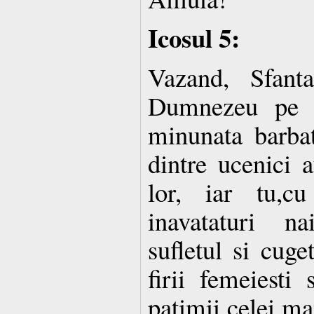
Icosul 5:
Vazand, Sfant
Dumnezeu pe c
minunata barbat
dintre ucenici a
lor, iar tu,c
inavataturi na
sufletul si cuge
firii femeiesti 
patimii celei ma