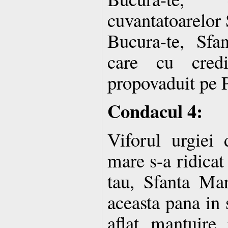
cuvantatoarelor S
Bucura-te, Sfa
care cu credi
propovaduit pe P
Condacul 4:
Viforul urgiei 
mare s-a ridicat
tau, Sfanta Ma
aceasta pana in s
aflat mantuire