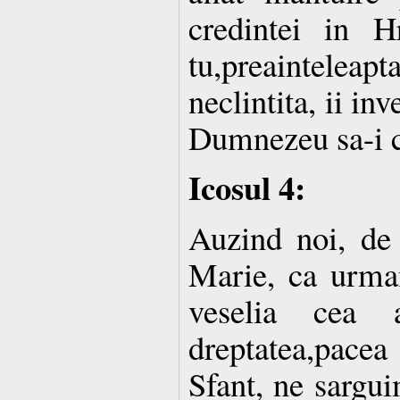
credintei in H
tu,preaintele
neclintita, ii in
Dumnezeu sa-i ca
Icosul 4:
Auzind noi, de
Marie, ca urman
veselia cea a
dreptatea,pacea
Sfant, ne sargui