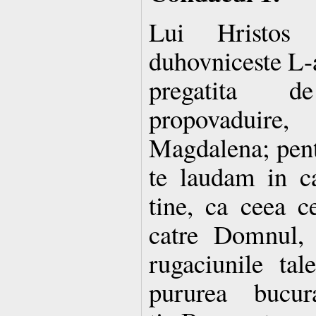
Lui Hristos
duhovniceste L-a
pregatita 
propovaduir
Magdalena; pent
te laudam in c
tine, ca ceea c
catre Domnul, 
rugaciunile tal
pururea bucur