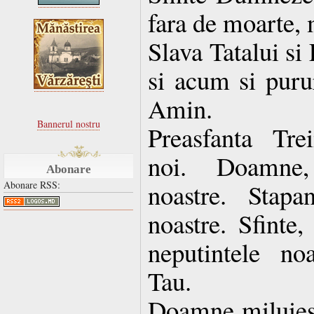
fara de moarte, 
Slava Tatalui si
si acum si purur
Amin.
Bannerul nostru
Preasfanta Tre
noi. Doamne, 
Abonare
noastre. Stapan
Abonare RSS:
noastre. Sfinte,
neputintele no
Tau.
Doamne miluies