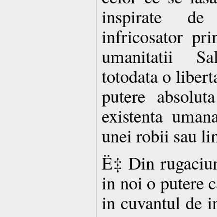
inspirate d
infricosator pri
umanitatii S
totodata o libert
putere absolut
existenta uman
unei robii sau li
Ë‡ Din rugaciuni
in noi o putere 
in cuvantul de in