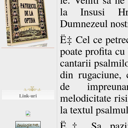
la Insusi Hr
Dumnezeul nostr
Ë‡ Cel ce petrec
poate profita cu
cantarii psalmilo
din rugaciune,
de impreuna
melodicitate risi
Link-uri
la textul psalmul
Ë‡ Sa pazim 