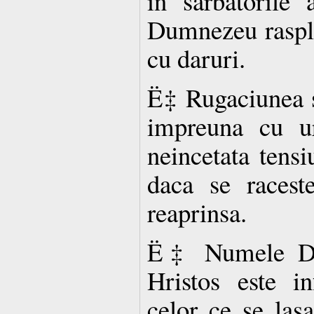
in sarbatorile 
Dumnezeu rasplat
cu daruri.
Ë‡ Rugaciunea s
impreuna cu ur
neincetata tensi
daca se racest
reaprinsa.
Ë‡ Numele Dom
Hristos este in
celor ce se lasa