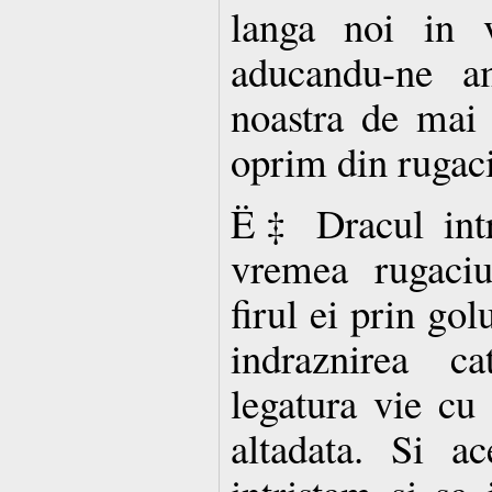
langa noi in v
aducandu-ne am
noastra de mai 
oprim din rugac
Ë‡ Dracul intri
vremea rugaciu
firul ei prin gol
indraznirea c
legatura vie cu
altadata. Si a