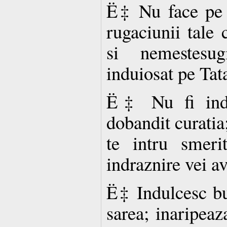
Ë‡ Nu face pe d
rugaciunii tale 
si nemestesu
induiosat pe Tata
Ë‡ Nu fi indr
dobandit curatia
te intru smeri
indraznire vei av
Ë‡ Indulcesc bu
sarea; inaripea