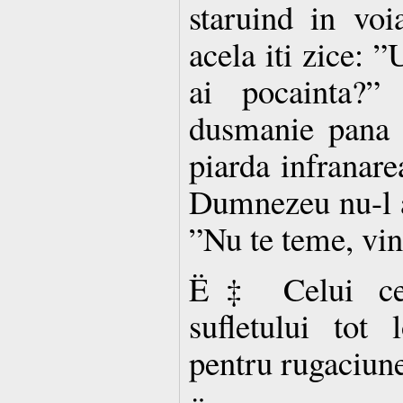
staruind in vo
acela iti zice: 
ai pocainta?”
dusmanie pana 
piarda infranare
Dumnezeu nu-l a
”Nu te teme, vin
Ë‡ Celui ce 
sufletului tot 
pentru rugaciun