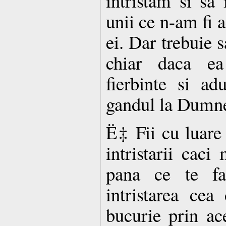
intristam si sa
unii ce n-am fi 
ei. Dar trebuie 
chiar daca ea
fierbinte si ad
gandul la Dumn
Ë‡ Fii cu luare 
intristarii caci
pana ce te fac
intristarea ce
bucurie prin ac