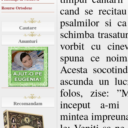
cand se recitau
Resurse Ortodoxe
psalmilor si ca
Cautare
schimba trasaturi
Anunturi
vorbit cu cine
spuna ce noima
Acesta socotin
ascunda un luc
folos, zise: ”
inceput a-mi 
Recomandam
mintea impreuna 
le: Veniti sa n