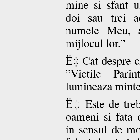
mine si sfant 
doi sau trei ad
numele Meu, a
mijlocul lor.”
Ë‡ Cat despre cit
”Vietile Pari
lumineaza mint
Ë‡ Este de treb
oameni si fata d
in sensul de mo