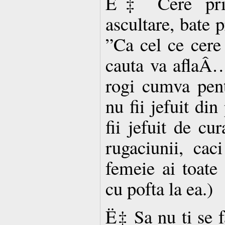
Ë‡ Cere prin
ascultare, bate 
”Ca cel ce cere 
cauta va aflaÂ…
rogi cumva pen
nu fii jefuit din
fii jefuit de cu
rugaciunii, cac
femeie ai toate 
cu pofta la ea.)
Ë‡ Sa nu ti se 