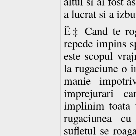
altul si ai fost a
a lucrat si a izbu
Ë‡ Cand te rog
repede impins s
este scopul vraj
la rugaciune o i
manie impotriv
imprejurari ca
implinim toata 
rugaciunea cu
sufletul se roag