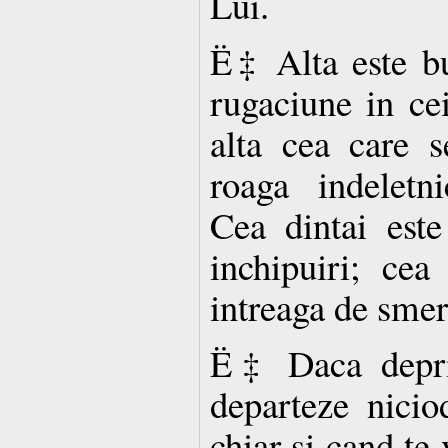
Lui.
Ë‡ Alta este bu
rugaciune in cei
alta cea care s
roaga indeletni
Cea dintai est
inchipuiri; ce
intreaga de smer
Ë‡ Daca depri
departeze nicio
chiar si cand te 