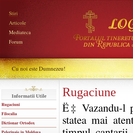
Stiri
Articole
Mediateca
Forum
Cu noi este Dumnezeu!
Rugaciune
Informatii Utile
Ë‡ Vazandu-l pe
Rugaciuni
Filocalia
statea mai atent
Dictionar Ortodox
timpul cantarii
Pelerinaje in Moldova