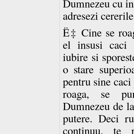
Dumnezeu cu incr
adresezi cererile
Ë‡ Cine se roag
el insusi caci
iubire si sporest
o stare superio
pentru sine caci 
roaga, se pu
Dumnezeu de la 
putere. Deci ru
continuu, te 