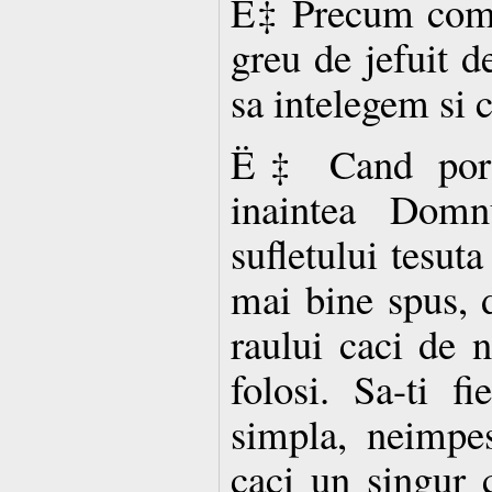
Ë‡ Precum como
greu de jefuit de
sa intelegem si c
Ë‡ Cand pornes
inaintea Domnu
sufletului tesuta
mai bine spus, 
raului caci de 
folosi. Sa-ti fi
simpla, neimpest
caci un singur 