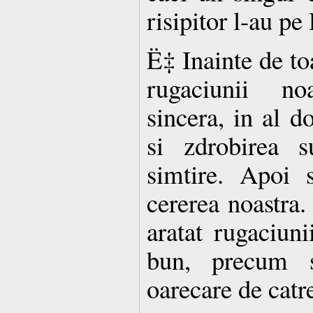
risipitor l-au p
Ë‡ Inainte de to
rugaciunii n
sincera, in al d
si zdrobirea s
simtire. Apoi 
cererea noastra.
aratat rugaciuni
bun, precum s
oarecare de cat