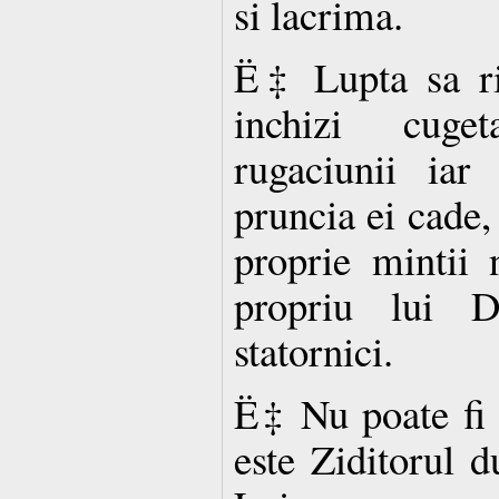
si lacrima.
Ë‡ Lupta sa ri
inchizi cuge
rugaciunii iar
pruncia ei cade, 
proprie mintii n
propriu lui 
statornici.
Ë‡ Nu poate fi 
este Ziditorul d