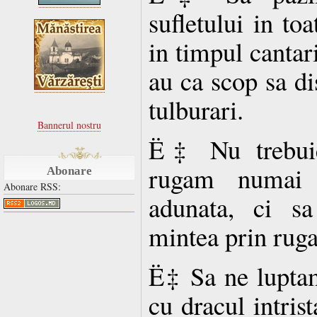
sufletului in to
in timpul cantari
au ca scop sa di
tulburari.
Bannerul nostru
Ë‡ Nu trebuie
rugam numai
Abonare
Abonare RSS:
adunata, ci s
mintea prin ruga
Ë‡ Sa ne luptam
cu dracul intrist