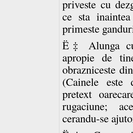
priveste cu dez
ce sta inainte
primeste ganduri
Ë‡ Alunga cu 
apropie de tin
obrazniceste din
(Cainele este 
pretext oareca
rugaciune; ace
cerandu-se ajut