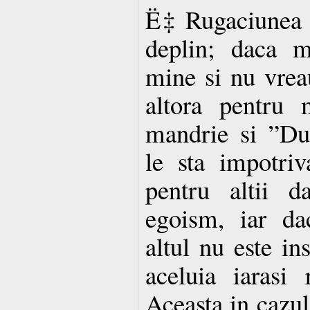
Ë‡ Rugaciunea i
deplin; daca m
mine si nu vrea
altora pentru
mandrie si ”Du
le sta impotri
pentru altii d
egoism, iar da
altul nu este in
aceluia iarasi 
Aceasta in cazul