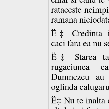
rataceste neimpi
ramana niciodata
Ë‡ Credinta in
caci fara ea nu s
Ë‡ Starea ta l
rugaciunea ca
Dumnezeu au s
oglinda calugaru
Ë‡ Nu te inalta 