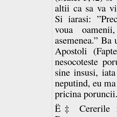
altii ca sa va v
Si iarasi: ”Pr
voua oamenii,
asemenea.” Ba u
Apostoli (Fapt
nesocoteste por
sine insusi, iat
neputind, eu ma 
pricina poruncii
Ë‡ Cererile m