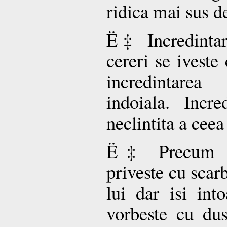
ridica mai sus d
Ë‡ Incredintare
cereri se iveste 
incredintarea
indoiala. Incre
neclintita a ceea
Ë‡ Precum im
priveste cu scarb
lui dar isi int
vorbeste cu dus