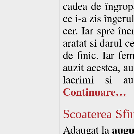
cadea de îngropa
ce i-a zis îngeru
cer. Iar spre înc
aratat si darul c
de finic. Iar fe
auzit acestea, au
lacrimi si au
Continuare…
Scoaterea Sfi
augu
Adaugat la