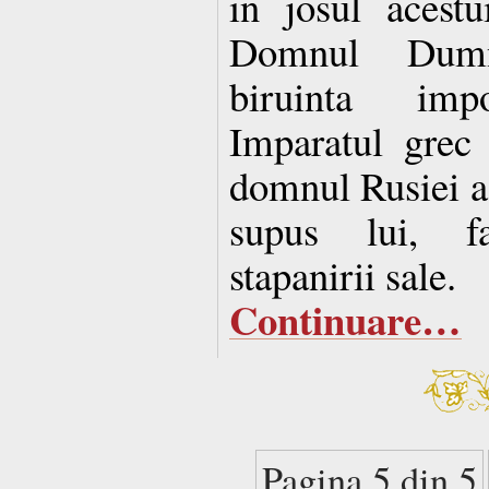
in josul acestu
Domnul Dumn
biruinta impot
Imparatul grec 
domnul Rusiei a b
supus lui, fa
stapanirii sale.
Continuare…
Pagina 5 din 5