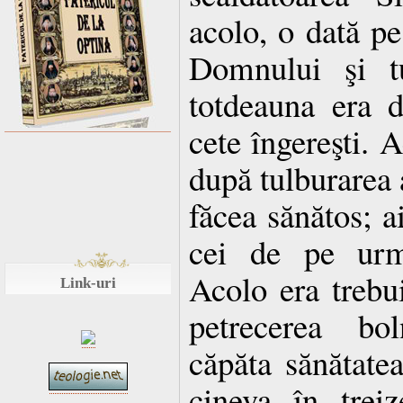
acolo, o dată pe
Domnului şi tu
totdeauna era d
cete îngereşti. A
după tulburarea a
făcea sănătos; aic
cei de pe urm
Acolo era trebu
Link-uri
petrecerea bol
căpăta sănătate
cineva în trei