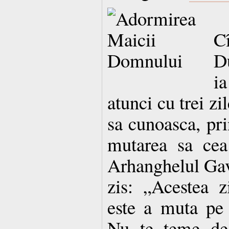
C
D
i
atunci cu trei zi
sa cunoasca, pri
mutarea sa cea
Arhanghelul Gavr
zis: „Acestea 
este a muta pe
Nu te teme de 