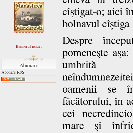
cîştigat-o; aici î
bolnavul cîştiga 
Despre începu
Bannerul nostru
pomeneşte aşa:
umbrită c
Abonare
neîndumnezeite
Abonare RSS:
oamenii se în
făcătorului, în 
cei necredinci
mare şi înfri