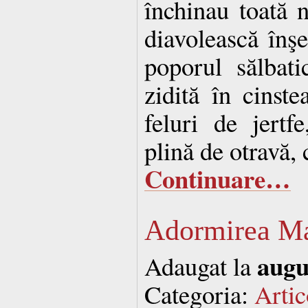
închinau toată 
diavolească înşe
poporul sălbati
zidită în cinst
feluri de jertf
plină de otravă,
Continuare…
Adormirea Ma
augu
Adaugat la
Categoria:
Artic