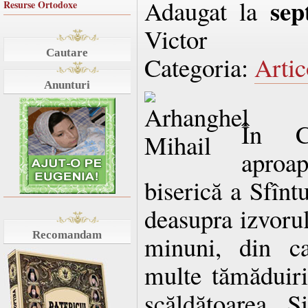
sep
Adaugat la
Resurse Ortodoxe
Victor
Cautare
Categoria:
Artic
Anunturi
În C
aproap
biserică a Sfînt
deasupra izvorul
Recomandam
minuni, din ca
multe tămăduiri
scăldătoarea S