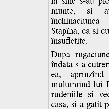
la sine s-au pl
munte, si a
închinaciunea
Stapîna, ca si cu
însufletite.
Dupa rugaciune
îndata s-a cutrem
ea, aprinzînd
multumind lui 
rudeniile si vec
casa, si-a gatit 