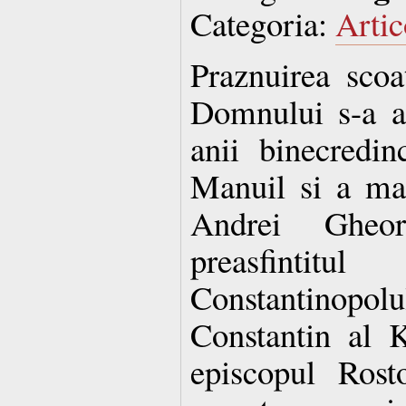
Categoria:
Artic
Praznuirea scoat
Domnului s-a as
anii binecredin
Manuil si a ma
Andrei Gheor
preasfintitu
Constantinopol
Constantin al K
episcopul Rost