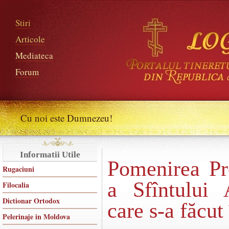
Stiri
Articole
Mediateca
Forum
Cu noi este Dumnezeu!
Informatii Utile
Pomenirea Pr
Rugaciuni
a Sfîntului 
Filocalia
Dictionar Ortodox
care s-a făcut
Pelerinaje in Moldova