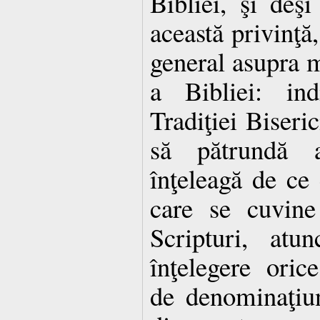
Bibliei, şi deşi
această privinţă,
general asupra m
a Bibliei: ind
Tradiţiei Biseri
să pătrundă a
înţeleagă de ce e
care se cuvin
Scripturi, atu
înţelegere orice
de denominaţiun