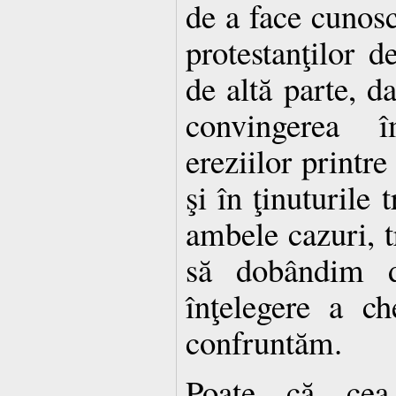
de a face cunos
protestanţilor d
de altă parte, da
convingerea îm
ereziilor printre
şi în ţinuturile 
ambele cazuri, t
să dobândim de
înţelegere a ch
confruntăm.
Poate că cea