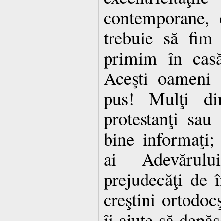
contemporane, 
trebuie să fim 
primim în casă
Aceşti oameni 
pus! Mulţi din
protestanţi sau
bine informaţi; 
ai Adevărul
prejudecăţi de 
creştini ortodoc
îi ajute să depă