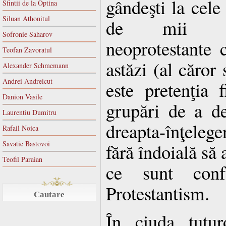
gândeşti la cel
Sfintii de la Optina
Siluan Athonitul
de mii de
Sofronie Saharov
neoprotestante 
Teofan Zavoratul
astăzi (al căro
Alexander Schmemann
Andrei Andreicut
este pretenţia f
Danion Vasile
grupări de a d
Laurentiu Dumitru
dreapta-înţelege
Rafail Noica
Savatie Bastovoi
fără îndoială să 
Teofil Paraian
ce sunt conf
Protestantism.
Cautare
În ciuda tutur