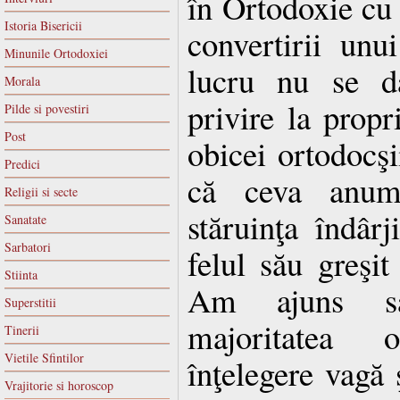
în Ortodoxie cu p
Istoria Bisericii
convertirii unui
Minunile Ortodoxiei
lucru nu se da
Morala
privire la propr
Pilde si povestiri
Post
obicei ortodocşi
Predici
că ceva anum
Religii si secte
stăruinţa îndârj
Sanatate
Sarbatori
felul său greşit
Stiinta
Am ajuns să
Superstitii
majoritatea 
Tinerii
Vietile Sfintilor
înţelegere vagă 
Vrajitorie si horoscop