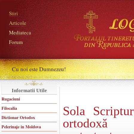
Stiri
Articole
Mediateca
Forum
Cu noi este Dumnezeu!
Informatii Utile
Rugaciuni
Sola Script
Filocalia
Dictionar Ortodox
ortodoxă 
Pelerinaje in Moldova