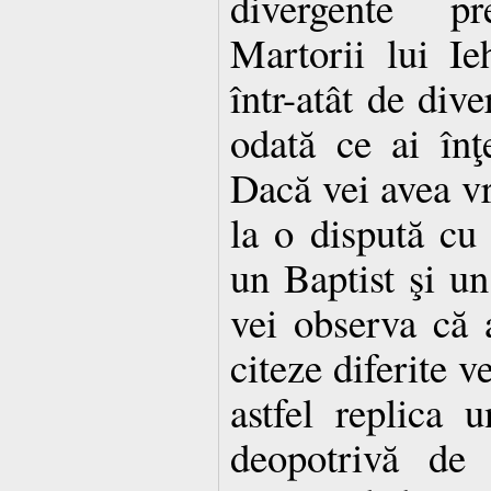
divergente p
Martorii lui I
într-atât de div
odată ce ai înţe
Dacă vei avea vr
la o dispută cu 
un Baptist şi un
vei observa că 
citeze diferite v
astfel replica 
deopotrivă de î