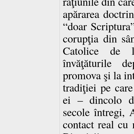
raţiunile din car
apărarea doctrin
“doar Scriptura”
corupţia din sâ
Catolice de 
învăţăturile d
promova şi la int
tradiţiei pe car
ei – dincolo d
secole întregi, 
contact real cu