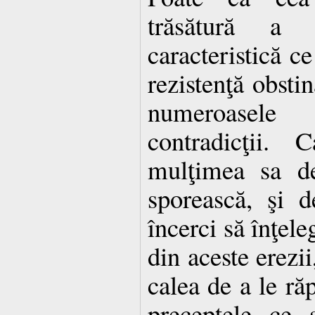
trăsătură a P
caracteristică ce
rezistenţă obsti
numeroasele 
contradicţii. 
mulţimea sa de
sporească, şi d
încerci să înţele
din aceste erezii
calea de a le ră
preceptele ce s