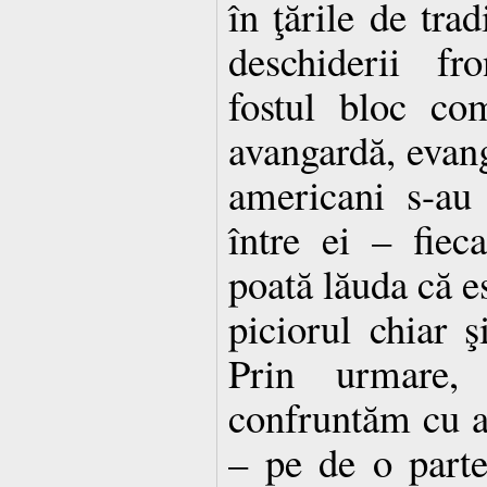
în ţările de tra
deschiderii fro
fostul bloc co
avangardă, evangh
americani s-au
între ei – fiec
poată lăuda că es
piciorul chiar ş
Prin urmare, 
confruntăm cu a
– pe de o part