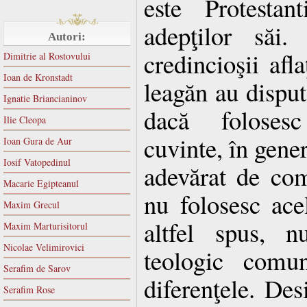
este Protestan
adepţilor săi.
Autori:
credincioşii afl
Dimitrie al Rostovului
Ioan de Kronstadt
leagăn au dispute
Ignatie Briancianinov
dacă folosesc
Ilie Cleopa
cuvinte, în gener
Ioan Gura de Aur
Iosif Vatopedinul
adevărat de com
Macarie Egipteanul
nu folosesc ace
Maxim Grecul
altfel spus, 
Maxim Marturisitorul
Nicolae Velimirovici
teologic comu
Serafim de Sarov
diferenţele.
Desi
Serafim Rose