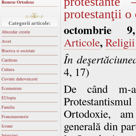
protestante
Resurse Ortodoxe
protestanţii o
Categorii articole:
octombrie 9
Abecedar crestin
,
Articole
Religii
Avort
Biserica si societate
În deşertăciune
Catehism
4, 17)
Cultura
Cuvinte duhovnicesti
De când m-a
Ecumenism
Protestantis
EUtopia
Familia
Ortodoxie, am
Francmasonerie
generală din par
Icoane
Interviuri