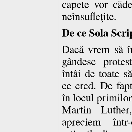
capete vor căd
neînsufleţite.
De ce Sola Scri
Dacă vrem să în
gândesc protes
întâi de toate s
ce cred. De fap
în locul primilor
Martin Luthe
apreciem într