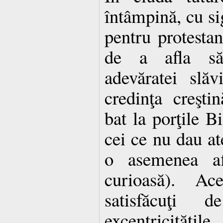
întâmpină, cu si
pentru protestanţ
de a afla săn
adevăratei slă
credinţa creşti
bat la porţile Bi
cei ce nu dau at
o asemenea af
curioasă). A
satisfăcuţi d
excentricităţil