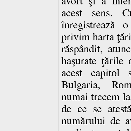
avort şi a inter
acest sens. C
înregistrează o
privim harta ţări
răspândit, atun
haşurate ţările 
acest capitol 
Bulgaria, Ro
numai trecem la ţ
de ce se atest
numărului de a