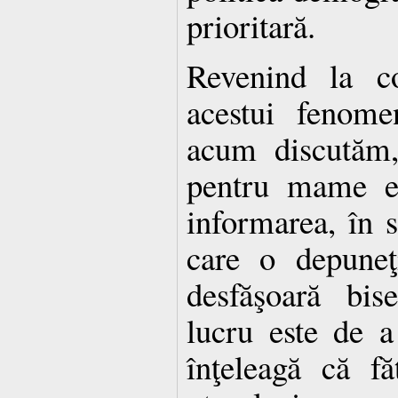
prioritară.
Revenind la c
acestui fenome
acum discutăm,
pentru mame es
informarea, în 
care o depuneţ
desfăşoară bis
lucru este de 
înţeleagă că f