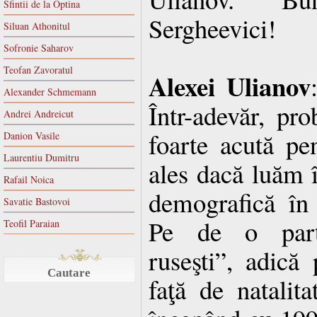
Sfintii de la Optina
Sergheevici!
Siluan Athonitul
Sofronie Saharov
Teofan Zavoratul
Alexei Ulianov
Alexander Schmemann
Într-adevăr, pro
Andrei Andreicut
foarte acută pe
Danion Vasile
Laurentiu Dumitru
ales dacă luăm î
Rafail Noica
demografică în
Savatie Bastovoi
Pe de o parte
Teofil Paraian
ruseşti”, adică 
Cautare
faţă de natalita