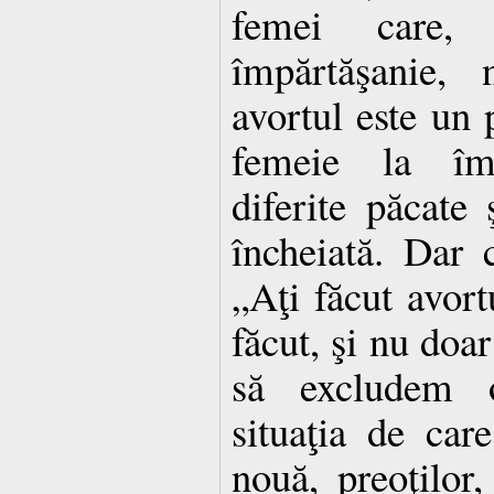
femei care,
împărtăşanie,
avortul este un 
femeie la împ
diferite păcate 
încheiată. Dar 
„Aţi făcut avortu
făcut, şi nu doa
să excludem or
situaţia de car
nouă, preoţilor,