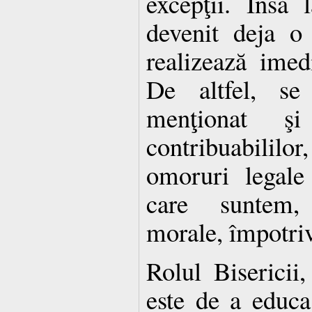
excepţii. Însă 
devenit deja o
realizează imed
De altfel, s
menţionat ş
contribuabililo
omoruri legale
care suntem,
morale, împotriv
Rolul Bisericii
este de a educ