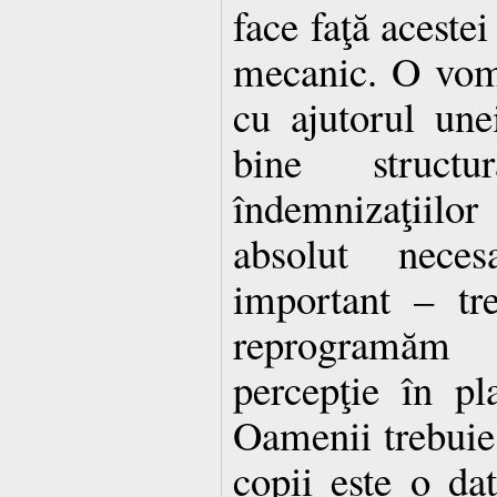
face faţă aceste
mecanic. O vom 
cu ajutorul une
bine structu
îndemnizaţiilo
absolut nece
important – tr
reprogramăm
percepţie în pl
Oamenii trebuie 
copii este o dat