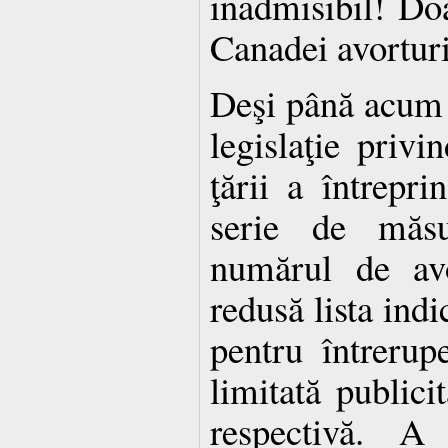
inadmisibil! Doa
Canadei avorturil
Deşi până acum 
legislaţie privi
ţării a întrepri
serie de măsu
numărul de avo
redusă lista indi
pentru întrerupe
limitată publici
respectivă. A