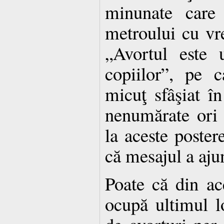
minunate care 
metroului cu vr
„Avortul este 
copiilor”, pe 
micuţ sfâşiat î
nenumărate ori
la aceste poster
că mesajul a ajun
Poate că din a
ocupă ultimul l