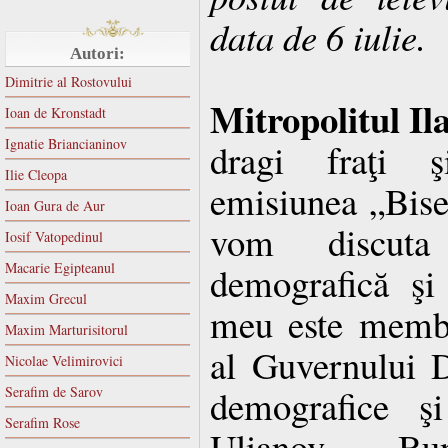
data de 6 iulie.
Autori:
Dimitrie al Rostovului
Mitropolitul Il
Ioan de Kronstadt
Ignatie Briancianinov
dragi fraţi ş
Ilie Cleopa
emisiunea „Bise
Ioan Gura de Aur
vom discuta
Iosif Vatopedinul
Macarie Egipteanul
demografică şi 
Maxim Grecul
meu este membr
Maxim Marturisitorul
al Guvernului D
Nicolae Velimirovici
demografice şi
Serafim de Sarov
Serafim Rose
Ulianov. Bu