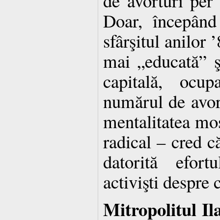
de avorturi per 
Doar, începând
sfârşitul anilor 
mai „educată” ş
capitală, ocu
numărul de avort
mentalitatea mos
radical – cred c
datorită efor
activişti despre 
Mitropolitul Il