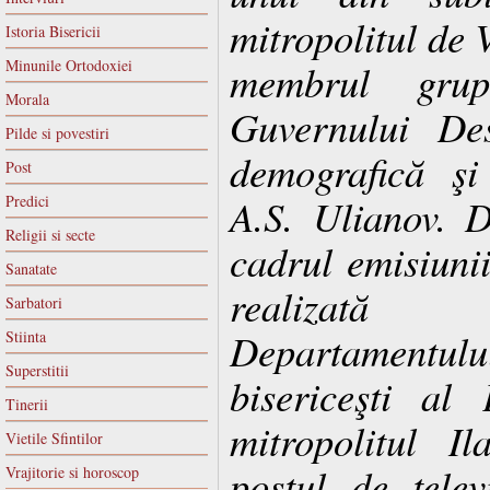
mitropolitul de 
Istoria Bisericii
Minunile Ortodoxiei
membrul gru
Morala
Guvernului Des
Pilde si povestiri
demografică şi
Post
A.S. Ulianov. D
Predici
Religii si secte
cadrul emisiuni
Sanatate
realizată 
Sarbatori
Departamentului 
Stiinta
Superstitii
bisericeşti al 
Tinerii
mitropolitul I
Vietile Sfintilor
postul de tele
Vrajitorie si horoscop