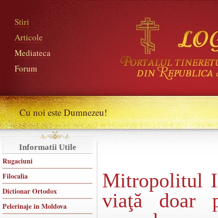
Stiri
Articole
Mediateca
Forum
Cu noi este Dumnezeu!
Informatii Utile
Rugaciuni
Mitropolitul 
Filocalia
Dictionar Ortodox
viaţă doar 
Pelerinaje in Moldova