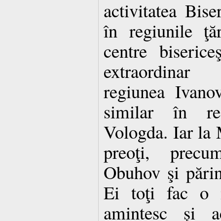
activitatea Bise
în regiunile ţă
centre biserice
extraordinar
regiunea Ivano
similar în reg
Vologda. Iar la 
preoţi, prec
Obuhov şi părin
Ei toţi fac o 
amintesc şi a