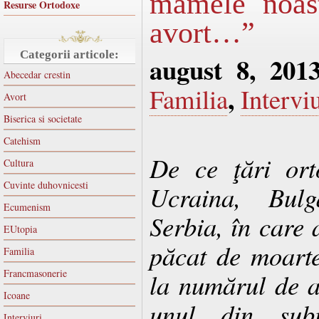
mamele noast
Resurse Ortodoxe
avort…”
Categorii articole:
august 8, 201
Abecedar crestin
,
Familia
Intervi
Avort
Biserica si societate
Catehism
De ce ţări ort
Cultura
Cuvinte duhovnicesti
Ucraina, Bul
Ecumenism
Serbia, în care 
EUtopia
păcat de moarte
Familia
Francmasonerie
la numărul de a
Icoane
unul din subi
Interviuri