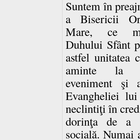
Suntem în preaj
a Bisericii O
Mare, ce ma
Duhului Sfânt pe
astfel unitatea 
aminte la i
eveniment şi a
Evangheliei lu
neclintiţi în cre
dorinţa de a d
socială. Numai 