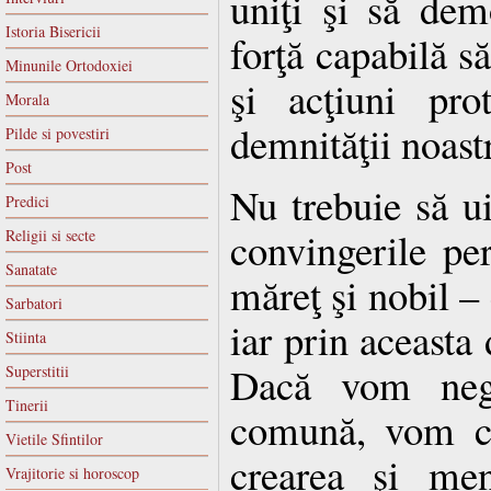
uniţi şi să de
Istoria Bisericii
forţă capabilă s
Minunile Ortodoxiei
şi acţiuni prot
Morala
demnităţii noast
Pilde si povestiri
Post
Nu trebuie să u
Predici
convingerile pe
Religii si secte
Sanatate
măreţ şi nobil – 
Sarbatori
iar prin aceasta 
Stiinta
Dacă vom negl
Superstitii
Tinerii
comună, vom co
Vietile Sfintilor
crearea şi men
Vrajitorie si horoscop