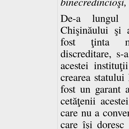
binecredincioşi,
De-a lungul t
Chişinăului şi
fost ţinta 
discreditare, s
acestei instituţ
crearea statulu
fost un garant al
cetăţenii acestei
care nu a conven
care îşi doresc