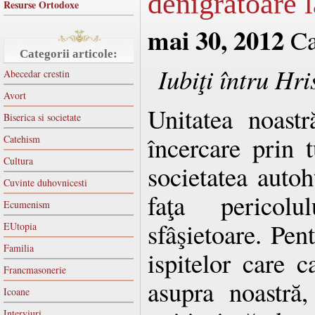
denigratoare l
Resurse Ortodoxe
mai 30, 2012
Ca
Categorii articole:
Iubiţi întru Hris
Abecedar crestin
Avort
Unitatea noastr
Biserica si societate
încercare prin t
Catehism
Cultura
societatea auto
Cuvinte duhovnicesti
faţa pericolu
Ecumenism
sfâşietoare. Pent
EUtopia
Familia
ispitelor care 
Francmasonerie
asupra noastră
Icoane
Interviuri