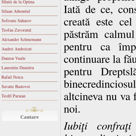
Sfintii de la Optina
Iată de ce, con
Siluan Athonitul
creată este ce
Sofronie Saharov
păstrăm calmu
Teofan Zavoratul
Alexander Schmemann
pentru ca împ
Andrei Andreicut
continuare la fă
Danion Vasile
pentru Dreptsl
Laurentiu Dumitru
Rafail Noica
binecredinciosu
Savatie Bastovoi
altcineva nu va 
Teofil Paraian
noi.
Cautare
Iubiţi confraţi