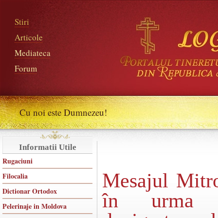
Stiri
Articole
Mediateca
Forum
Cu noi este Dumnezeu!
Informatii Utile
Rugaciuni
Mesajul Mitro
Filocalia
Dictionar Ortodox
în urma u
Pelerinaje in Moldova