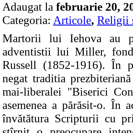
Adaugat la
februarie 20, 2
Categoria:
Articole
,
Religii 
Martorii lui Iehova au p
adventistii lui Miller, fon
Russell (1852-1916). În pe
negat traditia prezbiteriană
mai-liberalei "Biserici Co
asemenea a părăsit-o. În a
învătătura Scripturii cu pr
stîrnit o preocupare inte