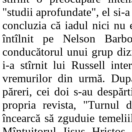
"studii aprofundate", el si-
concluzia că iadul nici nu 
întîlnit pe Nelson Barbo
conducătorul unui grup dizi
i-a stîrnit lui Russell inte
vremurilor din urmă. După 
păreri, cei doi s-au despărt
propria revista, "Turnul d
încearcă să zguduie temeliil
Mîntuitorul Iisus Hristos 