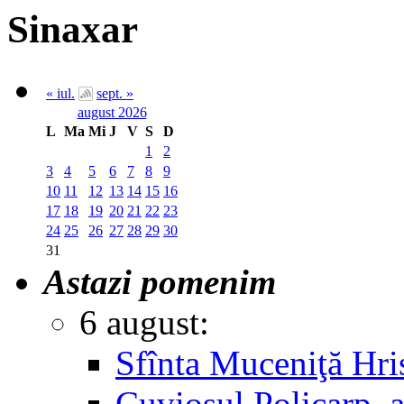
Sinaxar
« iul.
sept. »
august 2026
L
Ma
Mi
J
V
S
D
1
2
3
4
5
6
7
8
9
10
11
12
13
14
15
16
17
18
19
20
21
22
23
24
25
26
27
28
29
30
31
Astazi pomenim
6 august:
Sfînta Muceniţă Hri
Cuviosul Policarp, 