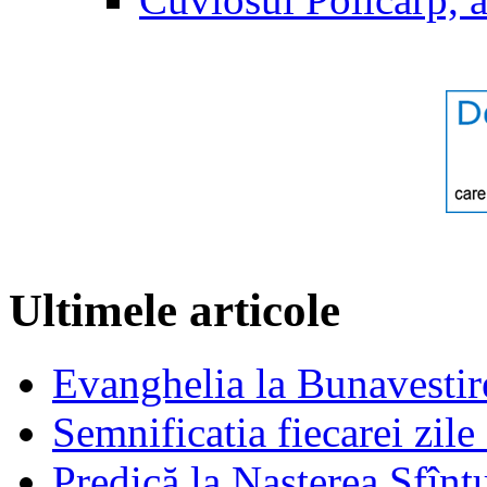
Ultimele articole
Evanghelia la Bunavestire
Semnificatia fiecarei zil
Predică la Naşterea Sfînt