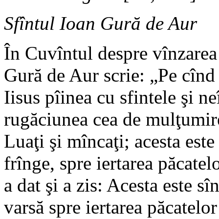
Sfîntul Ioan Gură de Aur
În Cuvîntul despre vînzarea 
Gură de Aur scrie: „Pe cînd 
Iisus pîinea cu sfintele şi ne
rugăciunea cea de mulţumire, 
Luaţi şi mîncaţi; acesta est
frînge, spre iertarea păcatel
a dat şi a zis: Acesta este s
varsă spre iertarea păcatelo