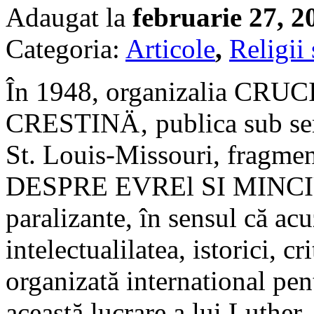
Adaugat la
februarie 27, 2
Categoria:
Articole
,
Religii 
În 1948, organizalia C
CRESTINÄ‚ publica sub sem
St. Louis-Missouri, fragmen
DESPRE EVREl SI MINCIU
paralizante, în sensul că acu
intelectualilatea, istorici, cr
organizată international pen
această lucrare a lui Luther,