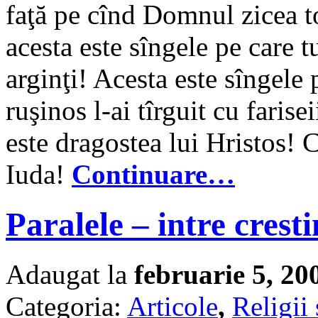
faţă pe cînd Domnul zicea to
acesta este sîngele pe care t
arginţi! Acesta este sîngele
ruşinos l-ai tîrguit cu faris
este dragostea lui Hristos! 
Iuda!
Continuare…
Paralele – intre crest
Adaugat la
februarie 5, 20
Categoria:
Articole
,
Religii 