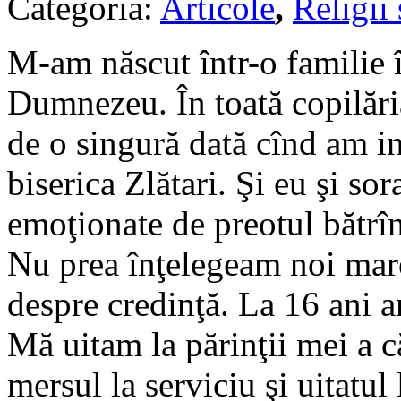
Categoria:
Articole
,
Religii 
M-am născut într-o familie 
Dumnezeu. În toată copilăr
de o singură dată cînd am int
biserica Zlătari. Şi eu şi so
emoţionate de preotul bătrîn 
Nu prea înţelegeam noi mar
despre credinţă. La 16 ani a
Mă uitam la părinţii mei a c
mersul la serviciu şi uitatul