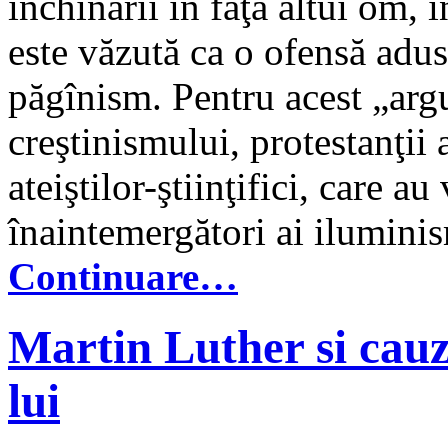
închinării în faţa altui om, 
este văzută ca o ofensă adu
păgînism. Pentru acest „arg
creştinismului, protestanţii 
ateiştilor-ştiinţifici, care au
înaintemergători ai ilumini
Continuare…
Martin Luther si cauz
lui