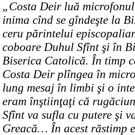
„Costa Deir luă microfonul 
inima cînd se gîndeşte la B
ceru părintelui episcopalia
coboare Duhul Sfînt şi în Bi
Biserica Catolică. În timp c
Costa Deir plîngea în mic
lung mesaj în limbi şi o int
eram înştiinţaţi că rugăciun
Sfînt va sufla cu putere şi 
Greacă… În acest răstimp era