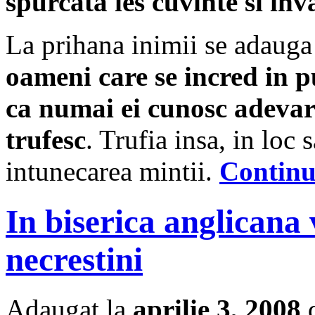
spurcata ies cuvinte si inv
La prihana inimii se adauga 
oameni care se incred in pu
ca numai ei cunosc adevarul
trufesc
. Trufia insa, in loc
intunecarea mintii.
Contin
In biserica anglicana v
necrestini
Adaugat la
aprilie 3, 2008
d