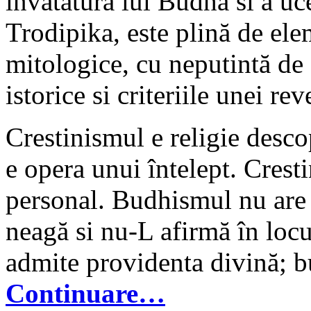
învătătura lui Budha si a uce
Trodipika, este plină de ele
mitologice, cu neputintă de a
istorice si criteriile unei rev
Crestinismul e religie des
e opera unui întelept. Cres
personal. Budhismul nu are
neagă si nu-L afirmă în locu
admite providenta divină; b
Continuare…