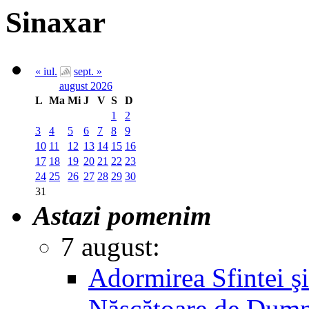
Sinaxar
« iul.
sept. »
august 2026
L
Ma
Mi
J
V
S
D
1
2
3
4
5
6
7
8
9
10
11
12
13
14
15
16
17
18
19
20
21
22
23
24
25
26
27
28
29
30
31
Astazi pomenim
7 august:
Adormirea Sfintei şi
Născătoare de Dum