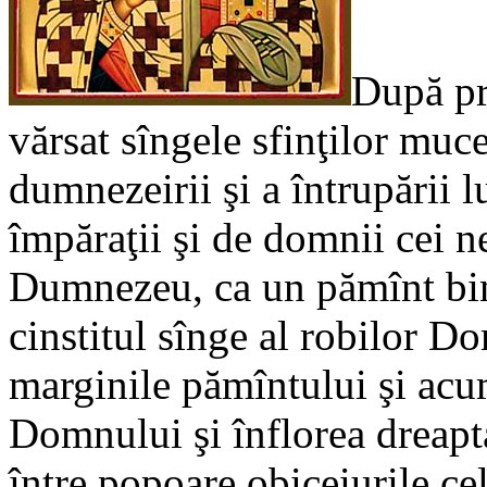
După pr
vărsat sîngele sfinţilor muc
dumnezeirii şi a întrupării l
împăraţii şi de domnii cei n
Dumnezeu, ca un pămînt bin
cinstitul sînge al robilor Do
marginile pămîntului şi acum
Domnului şi înflorea dreapt
între popoare obiceiurile ce