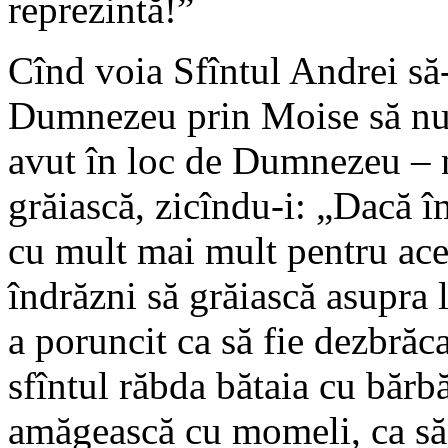
reprezintă!”
Cînd voia Sfîntul Andrei să-
Dumnezeu prin Moise să nu s
avut în loc de Dumnezeu – n
grăiască, zicîndu-i: „Dacă îm
cu mult mai mult pentru ace
îndrăzni să grăiască asupra 
a poruncit ca să fie dezbrăca
sfîntul răbda bătaia cu bărbă
amăgească cu momeli, ca să 