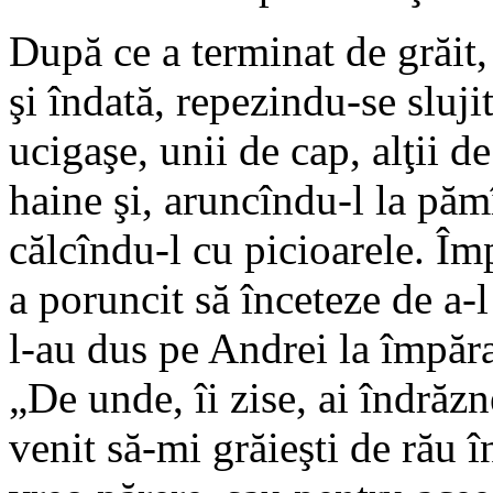
După ce a terminat de grăit,
şi îndată, repezindu-se sluji
ucigaşe, unii de cap, alţii de
haine şi, aruncîndu-l la pămîn
călcîndu-l cu picioarele. Împ
a poruncit să înceteze de a-l
l-au dus pe Andrei la împărat
„De unde, îi zise, ai îndrăzn
venit să-mi grăieşti de rău 