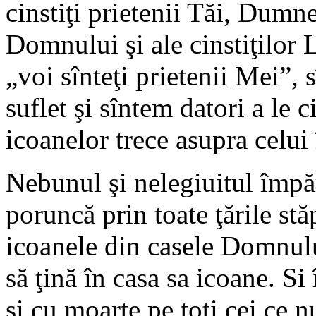
cinstiţi prietenii Tăi, Dumn
Domnului şi ale cinstiţilor L
„voi sînteţi prietenii Mei”, 
suflet şi sîntem datori a le c
icoanelor trece asupra celui
Nebunul şi nelegiuitul împăr
poruncă prin toate ţările stăp
icoanele din casele Domnulu
să ţină în casa sa icoane. Si
şi cu moarte pe toţi cei ce 