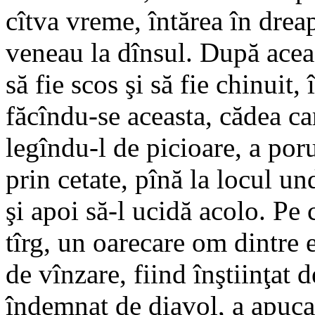
cîtva vreme, întărea în dreap
veneau la dînsul. După aceas
să fie scos şi să fie chinuit, 
făcîndu-se aceasta, cădea ca
legîndu-l de picioare, a poru
prin cetate, pînă la locul un
şi apoi să-l ucidă acolo. Pe c
tîrg, un oarecare om dintre e
de vînzare, fiind înştiinţat d
îndemnat de diavol, a apucat