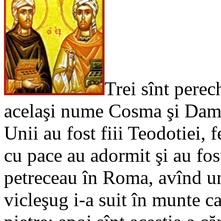
Trei sînt perech
acelaşi nume Cosma şi Dami
Unii au fost fiii Teodotiei, 
cu pace au adormit şi au fost
petreceau în Roma, avînd un
vicleşug i-a suit în munte ca