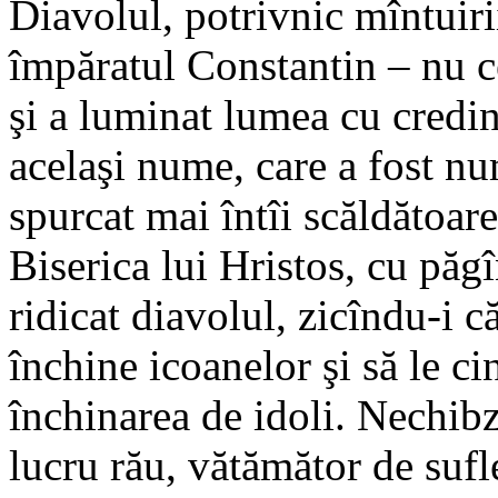
Diavolul, potrivnic mîntuir
împăratul Constantin – nu c
şi a luminat lumea cu credinţ
acelaşi nume, care a fost n
spurcat mai întîi scăldătoar
Biserica lui Hristos, cu păgî
ridicat diavolul, zicîndu-i c
închine icoanelor şi să le ci
închinarea de idoli. Nechibz
lucru rău, vătămător de sufle