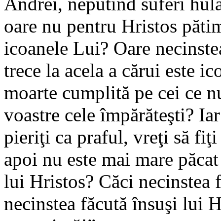
Andrei, neputînd suferi hula 
oare nu pentru Hristos pătim
icoanele Lui? Oare necinstea
trece la acela a cărui este i
moarte cumplită pe cei ce nu 
voastre cele împărăteşti? Iar 
pieriţi ca praful, vreţi să fiţ
apoi nu este mai mare păcat
lui Hristos? Căci necinstea f
necinstea făcută însuşi lui H