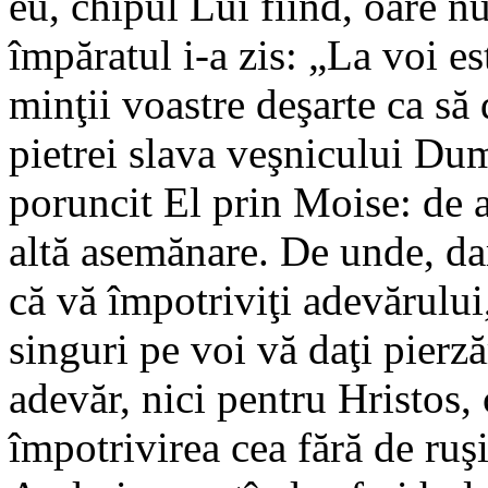
eu, chipul Lui fiind, oare n
împăratul i-a zis: „La voi es
minţii voastre deşarte ca să 
pietrei slava veşnicului Dum
poruncit El prin Moise: de a 
altă asemănare. De unde, dar
că vă împotriviţi adevărului,
singuri pe voi vă daţi pierz
adevăr, nici pentru Hristos,
împotrivirea cea fără de ruşi