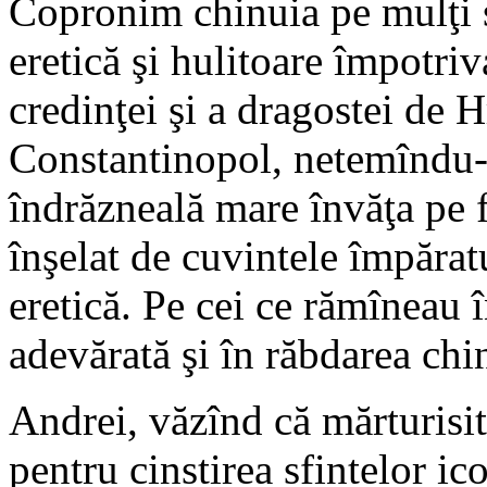
Copronim chinuia pe mulţi s
eretică şi hulitoare împotriv
credinţei şi a dragostei de H
Constantinopol, netemîndu-s
îndrăzneală mare învăţa pe f
înşelat de cuvintele împăratu
eretică. Pe cei ce rămîneau î
adevărată şi în răbdarea chin
Andrei, văzînd că mărturisit
pentru cinstirea sfintelor i