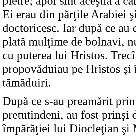
pietre; apoi sînt aceştia a c
Ei erau din părţile Arabiei 
doctoricesc. Iar după ce au 
plată mulţime de bolnavi, nu 
cu puterea lui Hristos. Trecîn
propovăduiau pe Hristos şi 
tămăduiri.
După ce s-au preamărit prin 
pretutindeni, au fost prinş
împărăţiei lui Diocleţian şi