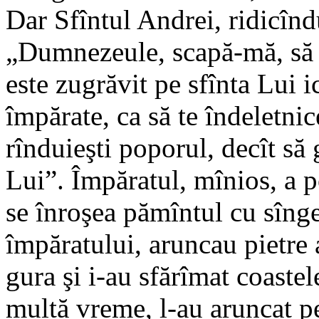
Dar Sfîntul Andrei, ridicîndu
„Dumnezeule, scapă-mă, să 
este zugrăvit pe sfînta Lui i
împărate, ca să te îndeletnice
rînduieşti poporul, decît să 
Lui”. Împăratul, mînios, a po
se înroşea pămîntul cu sînge
împăratului, aruncau pietre a
gura şi i-au sfărîmat coastel
multă vreme, l-au aruncat pe