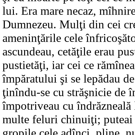
lui. Era mare necaz, mîhnire 
Dumnezeu. Mulţi din cei cr
ameninţările cele înfricoşăt
ascundeau, cetăţile erau pus
pustietăţi, iar cei ce rămîn
împăratului şi se lepădau de 
ţinîndu-se cu străşnicie de în
împotriveau cu îndrăzneală l
multe feluri chinuiţi; puteai
gropile cele adînci, pline, nu