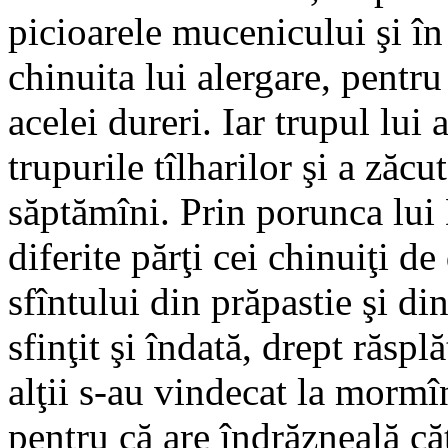
picioarele mucenicului şi în 
chinuita lui alergare, pentru
acelei dureri. Iar trupul lui 
trupurile tîlharilor şi a ză
săptămîni. Prin porunca lu
diferite părţi cei chinuiţi d
sfîntului din prăpastie şi din
sfinţit şi îndată, drept răspl
alţii s-au vindecat la mormîn
pentru că are îndrăzneală c