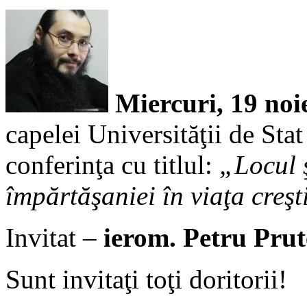
Miercuri, 19 noie
capelei Universităţii de St
conferinţa cu titlul:
„Locul ş
împărtăşaniei în viaţa creşt
Invitat –
ierom. Petru Pru
Sunt invitaţi toţi doritorii!