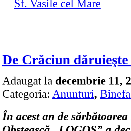
Sf. Vasile cel Mare
De Crăciun dăruieşte
Adaugat la
decembrie 11, 
Categoria:
Anunturi
,
Binefa
În acest an de sărbătoarea
Obştească „LOGOS” a decis 