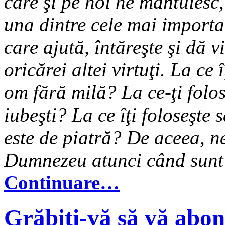
care şi pe noi ne mântuiesc, 
una dintre cele mai importa
care ajută, întăreşte şi dă v
oricărei altei virtuţi. La ce 
om fără milă? La ce-ţi folo
iubeşti? La ce îţi foloseşte 
este de piatră? De aceea, n
Dumnezeu atunci când sunt 
Continuare…
Grăbiţi-vă să vă abona