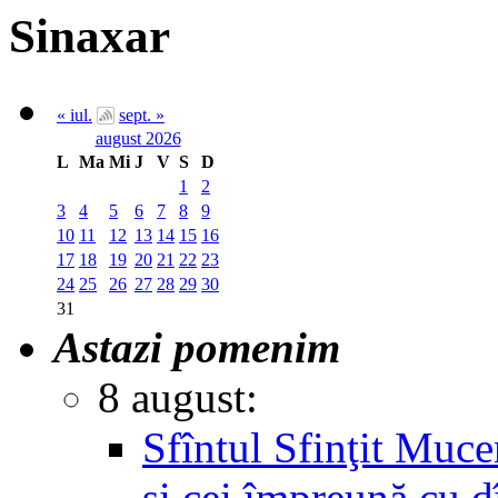
Sinaxar
« iul.
sept. »
august 2026
L
Ma
Mi
J
V
S
D
1
2
3
4
5
6
7
8
9
10
11
12
13
14
15
16
17
18
19
20
21
22
23
24
25
26
27
28
29
30
31
Astazi pomenim
8 august:
Sfîntul Sfinţit Muc
şi cei împreună cu d