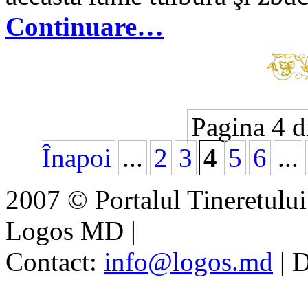
Continuare…
Pagina 4 d
Înapoi
...
2
3
4
5
6
...
2007 © Portalul Tineretul
Logos MD
|
Contact:
info@logos.md
|
D