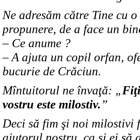
Ne adresăm către Tine cu o 
propunere, de a face un bin
– Ce anume ?
– A ajuta un copil orfan, 
bucurie de Crăciun.
Mîntuitorul ne învaţă: „
Fiţ
vostru este milostiv.
”
Deci să fim şi noi milostivi
ajutorul nostru, ca şi ei să