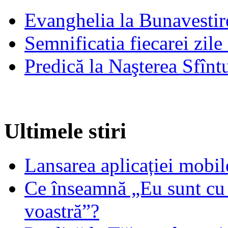
Evanghelia la Bunavestire
Semnificatia fiecarei zil
Predică la Naşterea Sfînt
Ultimele stiri
Lansarea aplicației mob
Ce înseamnă „Eu sunt cu 
voastră”?