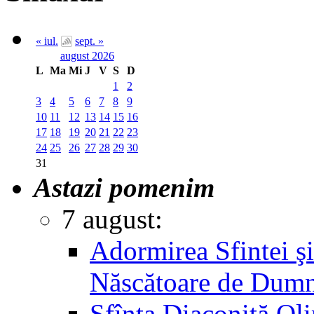
« iul.
sept. »
august 2026
L
Ma
Mi
J
V
S
D
1
2
3
4
5
6
7
8
9
10
11
12
13
14
15
16
17
18
19
20
21
22
23
24
25
26
27
28
29
30
31
Astazi pomenim
7 august:
Adormirea Sfintei şi
Născătoare de Dum
Sfînta Diaconiţă Ol